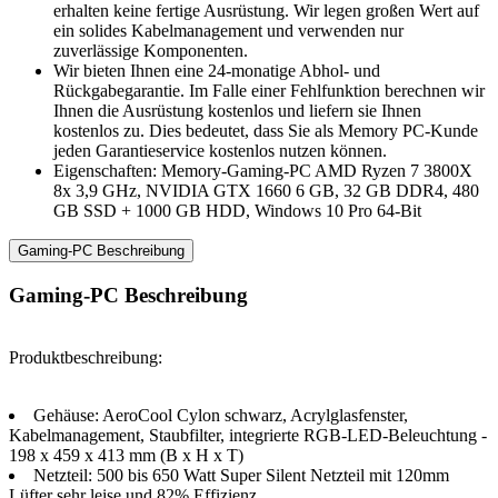
erhalten keine fertige Ausrüstung. Wir legen großen Wert auf
ein solides Kabelmanagement und verwenden nur
zuverlässige Komponenten.
Wir bieten Ihnen eine 24-monatige Abhol- und
Rückgabegarantie. Im Falle einer Fehlfunktion berechnen wir
Ihnen die Ausrüstung kostenlos und liefern sie Ihnen
kostenlos zu. Dies bedeutet, dass Sie als Memory PC-Kunde
jeden Garantieservice kostenlos nutzen können.
Eigenschaften: Memory-Gaming-PC AMD Ryzen 7 3800X
8x 3,9 GHz, NVIDIA GTX 1660 6 GB, 32 GB DDR4, 480
GB SSD + 1000 GB HDD, Windows 10 Pro 64-Bit
Gaming-PC Beschreibung
Gaming-PC Beschreibung
Produktbeschreibung:
Gehäuse: AeroCool Cylon schwarz, Acrylglasfenster,
Kabelmanagement, Staubfilter, integrierte RGB-LED-Beleuchtung -
198 x 459 x 413 mm (B x H x T)
Netzteil: 500 bis 650 Watt Super Silent Netzteil mit 120mm
Lüfter sehr leise und 82% Effizienz