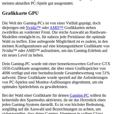
meisten aktuellen PC-Spiele gut ausgestattet.
Grafikkarte GPU
Die Welt der Gaming-PCs ist von einer Vielfalt geprägt, doch
diejenigen mit
Nvidia™
oder
AMD™
Grafikkarten stehen
zweifellos an vorderster Front. Die reiche Auswahl an Hardware-
Modellen ermöglicht es, für nahezu jede Preisklasse die optimale
Wahl zu treffen. Eine aufregende Möglichkeit ist es zudem, in den
meisten Konfigurationen auf eine leistungsstärkere Grafikkarte von
Nvidia™ oder AMD™ aufzurüsten, um das Gaming-Erlebnis auf
ein neues Level zu heben.
Dein Gaming-PC wurde mit einer bemerkenswerten GeForce GTX
1650-Grafikkarte ausgestattet, die über einen Grafikspeicher von
4096 verfügt und eine beeindruckende Gesamtbewertung von 51%
aufweist. Diese Grafikkarte wurde speziell auf die Anforderungen
von PC-Spielen und Monitor-Auflösungen abgestimmt, um ein
optimales Spielerlebnis zu gewährleisten.
Bei der Wahl einer Grafikkarte für deinen
Gaming-PC
solltest du
keinesfalls den Sparmodus aktivieren, da sie das Herzstück eines
jeden Gaming-Systems darstellt. Es ist von höchster Bedeutung,
sorgfältig auf die Auswahl und Bezeichnungen zu achten, um
sicherzustellen, dass deine Gaming-Abenteuer in vollem Glanz