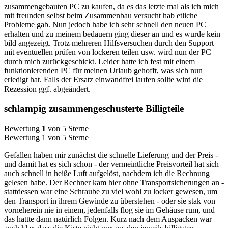
zusammengebauten PC zu kaufen, da es das letzte mal als ich mich
mit freunden selbst beim Zusammenbau versucht hab etliche
Probleme gab. Nun jedoch habe ich sehr schnell den neuen PC
erhalten und zu meinem bedauern ging dieser an und es wurde kein
bild angezeigt. Trotz mehreren Hilfsversuchen durch den Support
mit eventuellen prüfen von lockeren teilen usw. wird nun der PC
durch mich zurückgeschickt. Leider hatte ich fest mit einem
funktionierenden PC für meinen Urlaub gehofft, was sich nun
erledigt hat. Falls der Ersatz einwandfrei laufen sollte wird die
Rezession ggf. abgeändert.
schlampig zusammengeschusterte Billigteile
Bewertung
1
von 5 Sterne
Bewertung 1 von 5 Sterne
Gefallen haben mir zunächst die schnelle Lieferung und der Preis -
und damit hat es sich schon - der vermeintliche Preisvorteil hat sich
auch schnell in heiße Luft aufgelöst, nachdem ich die Rechnung
gelesen habe. Der Rechner kam hier ohne Transportsicherungen an -
stattdessen war eine Schraube zu viel wohl zu locker gewesen, um
den Transport in ihrem Gewinde zu überstehen - oder sie stak von
vorneherein nie in einem, jedenfalls flog sie im Gehäuse rum, und
das hattte dann natürlich Folgen. Kurz nach dem Auspacken war