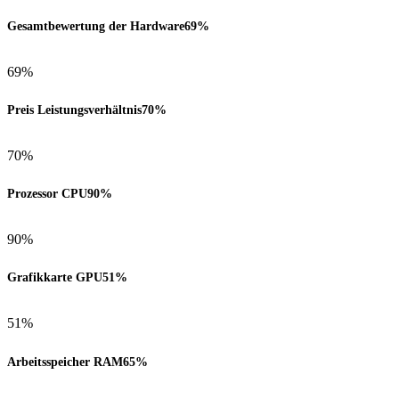
Gesamtbewertung der Hardware
69%
69%
Preis Leistungsverhältnis
70%
70%
Prozessor CPU
90%
90%
Grafikkarte GPU
51%
51%
Arbeitsspeicher RAM
65%