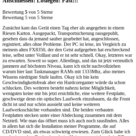
Anschliessen! Loslegen! Fast!!!
Bewertung
5
von 5 Sterne
Bewertung 5 von 5 Sterne
Zunächst kam das Gerät einen Tag eher als angegeben in einem
Riesen Karton. Ausgepackt, Transportsicherung rausgepuhlt,
gesehen dass da jemand sauber gearbeitet hat, angeschlossen,
registriert, alles ohne Probleme. Der PC ist leise, im Vergleich zu
meinem alten FX8350, der den Geist aufgegeben hat erschreckend
leise, selbst unter Volllast und er ist sehr schnell. Okay, letzteres war
zu erwarten. Soweit so super. Allerdings, und das ist jetzt vermutlich
jammern auf höchstem Niveau, kann ich nicht nachvollziehen
warum hier laut Taskmanager RAMs mit 1333Mhz, also meines
Wissens niedrigste Stufe laufen. Okay ich bin kein
Geschwindigkeitsfreak aber ein Hardcoregamer würde da schon
schlucken. Des weiteren besteht nahezu keine Möglichkeit,
wenigsten keine mir bis jetzt ersichtliche, eine weitere Festplatte,
geschweige denn ein optisches Laufwerk einzubauen, da die Front
dicht ist und nur schön aussieht und keine weiteren
Laufwerksschächte vorhanden sind. Die beiden verbauten
Festplatten stecken unter einer Abdeckung zusammen mit dem
Netzteil. Wie man das öffnet muss ich auch noch rausfinden. Alles
in allem hat sich die Installation meiner Programme, die auf
CD/DVD sind, als etwas schwierig erwiesen. Zum Glück habe ich