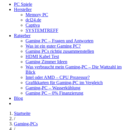
PC Spiele
Hersteller
Memory PC
dcl24.de
Captiva
SYSTEMTREFF
Ratgeber
Gaming PC – Fragen und Antworten
Was ist ein guter Gaming PC?
Gaming PCs richtig zusammenstellen
HDMI Kabel Test
Gaming Zimmer Ideen
Was verbraucht mein Gaming-PC – Die Wattzahl im
Blick
Intel oder AMD – CPU Prozessor?
Grafikkarten für Gaming-PC im Vergleich
Gaming-PC – Wasserkühlung
Gaming PC – 0% Finanzierung
Blog
Startseite
/
Gaming-PCs
/