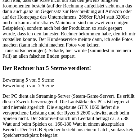
auch klar, dass die Kiste nicht nur aus den jeweils billigsten
Komponenten besteht (auf der Rechnung aufgelistet sieht man das
dann auch,ganz im Gegensatz zur Beschreibung auf Amazon oder
auf der Homepage des Unternehmens, 2666er RAM statt 3200er
und ein kaum aufrüstbares Mainboard sind nur zwei von einigen
Beispielen), sondern auch bei der Produktion so stark gespart
wurde, dass ich den lautesten Rechner bekommen habe, den ich mir
vorstellen konnte. Der Kundenservice meinte dann, ich solle Fotos
machen (kann ich nicht machen Fotos von keinen
Transportsicherungen). Schade, hier wurde (zumindest in meinem
Fall) an allen falschen Enden gespart.
Der Rechner hat 5 Sterne verdient!
Bewertung
5
von 5 Sterne
Bewertung 5 von 5 Sterne
Der PC dient als Streaming-Server (Steam-Game-Server). Es erfüllt
diesen Zweck hervorragend. Die Lautstärke des PCs ist begrenzt
und niemals ärgerlich. Die eingebaute GTX 1060 liefert die
versprochene Leistung und der Ryzen5 2600 schwitzt auch beim
Spielen nicht. Der Stromverbrauch im Leerlauf beträgt ca. 35-38
Watt und beim Spielen ca. 160-180 Watt in einem akzeptablen
Bereich. Der 16 GB Speicher besteht aus einem Latch, so dass kein
Speichersteckplatz belegt ist.