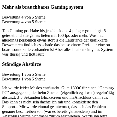
Mehr als brauchbares Gaming system
Bewertung
4
von 5 Sterne
Bewertung 4 von 5 Sterne
Top Gaming pc. Habe bis jetz black ops 4 pubg csgo und gta 5
getestet und alle games liefen mit 100 fps oder mehr. Was mich
allerdings persönlich etwas stört is die Lautstärke der grafikkarte.
Desweiteren find ich es schade das bei so einem Preis nur eine on
board soundkarte vorhanden ist Aber alles in allen ein gutes System
was flüssig und flott läuft
Ständige Abstürze
Bewertung
1
von 5 Sterne
Bewertung 1 von 5 Sterne
Ich wurde leider Maslos enttäuscht. Gute 1800€ für einen "Gaming-
PC" ausgegeben, der beim Zocken (eigentlich egal was) regelmäßig
abstürzt. 3-5 Sekunden Blackscreen und im Anschluss dann aus.
Das kann es nicht sein dachte ich mir und kontaktierte den
Support... Mir wurde einmal geantwortet, dass ich das Problem
genauer beschreiben soll (war es bereits genauestens) und im
Anschluss wurde nichtmehr zurückgeschrieben. Werde ihn jetzt