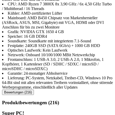
CPU: AMD Ryzen 7 3800X 8x 3,90 GHz / 6x 4,50 GHz Turbo
/ Multithread / 16 Threads
Kühler: AMD-zertifizierter Lüfter
Mainboard: AMD B450 Chipsatz von Markenhersteller
(ASRock, ASUS, MSI, Gigabyte) mit VGA, HDMI oder DVI
Anschluss für bis zu zwei Monitore
Grafik: NVIDIA GTX 1650 4 GB
Speicher: 16 GB DDR4
Soundkarte: Soundkarte mit integriertem 7.1-Sound
Festplatte: 240GB SSD (SATA 6Gb/​s) + 1000 GB HDD
Optisches Laufwerk: Kein Laufwerk
Netzwerk: Onboard 10/100/1000 MBit Netzwerkchip
Frontanschluss: 1 USB-A 3.0, 2 USB-A 2.0, 1 Mikrofon, 1
Kopfhörer, 1 Kartenleser (SD / SDHC / SDXC / microSD /
microSDHC / microSDXC)
Garantie: 24-monatiger Abholservice
Lieferung: PC-System, Netzkabel, Treiber-CD, Windows 10 Pro
64-Bit sind mit allen relevanten Treibern vorinstalliert, ohne störende
Werbeprogramme, einschließlich aller Updates
Bewertungen (216)
Produktbewertungen (216)
Super PC!