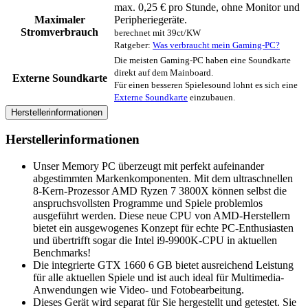
max. 0,25 € pro Stunde, ohne Monitor und
Maximaler
Peripheriegeräte.
Stromverbrauch
berechnet mit 39ct/KW
Ratgeber:
Was verbraucht mein Gaming-PC?
Die meisten Gaming-PC haben eine Soundkarte
direkt auf dem Mainboard.
Externe Soundkarte
Für einen besseren Spielesound lohnt es sich eine
Externe Soundkarte
einzubauen.
Herstellerinformationen
Herstellerinformationen
Unser Memory PC überzeugt mit perfekt aufeinander
abgestimmten Markenkomponenten. Mit dem ultraschnellen
8-Kern-Prozessor AMD Ryzen 7 3800X können selbst die
anspruchsvollsten Programme und Spiele problemlos
ausgeführt werden. Diese neue CPU von AMD-Herstellern
bietet ein ausgewogenes Konzept für echte PC-Enthusiasten
und übertrifft sogar die Intel i9-9900K-CPU in aktuellen
Benchmarks!
Die integrierte GTX 1660 6 GB bietet ausreichend Leistung
für alle aktuellen Spiele und ist auch ideal für Multimedia-
Anwendungen wie Video- und Fotobearbeitung.
Dieses Gerät wird separat für Sie hergestellt und getestet. Sie