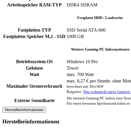
Arbeitsspeicher RAM-TYP
‎DDR4 SDRAM
Festplatte HDD / Laufwerke
Fastplatten-TYP
‎SSD ‎Serial ATA-600
Fastplatten Speicher M.2 - SSD
1000 GB
Weitere Gaming-PC Informationen
Betriebssystem OS
Windows 10 Pro
Gehäuse
‎Tower
Watt
max. 700 Watt
max. 0,27 € pro Stunde, ohne Moni
Maximaler Stromverbrauch
berechnet mit 39ct/KW
Ratgeber:
Was verbraucht mein Gaming
Die meisten Gaming-PC haben eine Soun
Externe Soundkarte
Für einen besseren Spielesound lohnt es
Herstellerinformationen
Herstellerinformationen