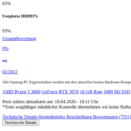
65%
Festplatte HDD
93%
93%
Gesamtbewertung
0
%
gut
02/2022
Alle Gaming-PC Eigenschaften werden mit den aktuellen besten Hardware-Komp
AMD Ryzen 5 3600
GeForce RTX 3070
16 GB Ram
1000 M2 SSD
Preis zuletzt aktualisiert am: 10.04.2026 - 16:11 Uhr
*Trotz sorgfältiger inhaltlicher Kontrolle übernehmen wir keine Haftu
Technische Details
Herstellerinfos
Beschreibung
Bewertungen (755)
Technische Details