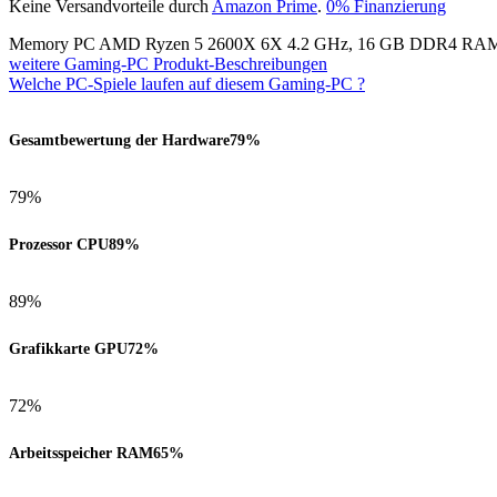
Keine Versandvorteile durch
Amazon Prime
.
0% Finanzierung
Memory PC AMD Ryzen 5 2600X 6X 4.2 GHz, 16 GB DDR4 RAM
weitere Gaming-PC Produkt-Beschreibungen
Welche PC-Spiele laufen auf diesem Gaming-PC ?
Gesamtbewertung der Hardware
79%
79%
Prozessor CPU
89%
89%
Grafikkarte GPU
72%
72%
Arbeitsspeicher RAM
65%