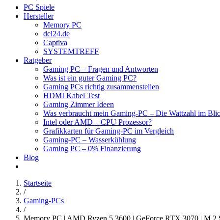
PC Spiele
Hersteller
Memory PC
dcl24.de
Captiva
SYSTEMTREFF
Ratgeber
Gaming PC – Fragen und Antworten
Was ist ein guter Gaming PC?
Gaming PCs richtig zusammenstellen
HDMI Kabel Test
Gaming Zimmer Ideen
Was verbraucht mein Gaming-PC – Die Wattzahl im Bli
Intel oder AMD – CPU Prozessor?
Grafikkarten für Gaming-PC im Vergleich
Gaming-PC – Wasserkühlung
Gaming PC – 0% Finanzierung
Blog
Startseite
/
Gaming-PCs
/
Memory PC | AMD Ryzen 5 3600 | GeForce RTX 3070 | M.2