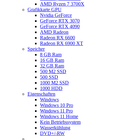
AMD Ryzen 7 3700X
Grafikkarte GPU
Nvidia GeForce
GeForce RTX 3070
GeForce RTX 4090
AMD Radeon
Radeon RX 6600
Radeon RX 6900 XT
Speicher
8 GB Ram
16 GB Ram
32 GB Ram
500 M2 SSD
500 SSD
1000 M2 SSD
1000 HDD
Eigenschaften
Windows
Windows 10 Pro
Windows 11 Pro
Windows 11 Home
Kein Betriebssystem
Wasserkühlung
DVD+/-RW