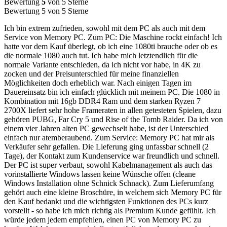
Bewertung
5
von 5 Sterne
Bewertung 5 von 5 Sterne
Ich bin extrem zufrieden, sowohl mit dem PC als auch mit dem
Service von Memory PC. Zum PC: Die Maschine rockt einfach! Ich
hatte vor dem Kauf überlegt, ob ich eine 1080ti brauche oder ob es
die normale 1080 auch tut. Ich habe mich letztendlich für die
normale Variante entschieden, da ich nicht vor habe, in 4K zu
zocken und der Preisunterschied für meine finanziellen
Möglichkeiten doch erheblich war. Nach einigen Tagen im
Dauereinsatz bin ich einfach glücklich mit meinem PC. Die 1080 in
Kombination mit 16gb DDR4 Ram und dem starken Ryzen 7
2700X liefert sehr hohe Frameraten in allen getesteten Spielen, dazu
gehören PUBG, Far Cry 5 und Rise of the Tomb Raider. Da ich von
einem vier Jahren alten PC gewechselt habe, ist der Unterschied
einfach nur atemberaubend. Zum Service: Memory PC hat mir als
Verkäufer sehr gefallen. Die Lieferung ging unfassbar schnell (2
Tage), der Kontakt zum Kundenservice war freundlich und schnell.
Der PC ist super verbaut, sowohl Kabelmanagement als auch das
vorinstallierte Windows lassen keine Wünsche offen (cleane
Windows Installation ohne Schnick Schnack). Zum Lieferumfang
gehört auch eine kleine Broschüre, in welchem sich Memory PC für
den Kauf bedankt und die wichtigsten Funktionen des PCs kurz
vorstellt - so habe ich mich richtig als Premium Kunde gefühlt. Ich
würde jedem jedem empfehlen, einen PC von Memory PC zu