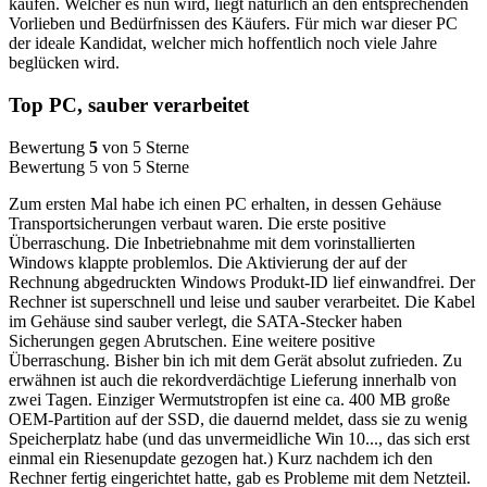
kaufen. Welcher es nun wird, liegt natürlich an den entsprechenden
Vorlieben und Bedürfnissen des Käufers. Für mich war dieser PC
der ideale Kandidat, welcher mich hoffentlich noch viele Jahre
beglücken wird.
Top PC, sauber verarbeitet
Bewertung
5
von 5 Sterne
Bewertung 5 von 5 Sterne
Zum ersten Mal habe ich einen PC erhalten, in dessen Gehäuse
Transportsicherungen verbaut waren. Die erste positive
Überraschung. Die Inbetriebnahme mit dem vorinstallierten
Windows klappte problemlos. Die Aktivierung der auf der
Rechnung abgedruckten Windows Produkt-ID lief einwandfrei. Der
Rechner ist superschnell und leise und sauber verarbeitet. Die Kabel
im Gehäuse sind sauber verlegt, die SATA-Stecker haben
Sicherungen gegen Abrutschen. Eine weitere positive
Überraschung. Bisher bin ich mit dem Gerät absolut zufrieden. Zu
erwähnen ist auch die rekordverdächtige Lieferung innerhalb von
zwei Tagen. Einziger Wermutstropfen ist eine ca. 400 MB große
OEM-Partition auf der SSD, die dauernd meldet, dass sie zu wenig
Speicherplatz habe (und das unvermeidliche Win 10..., das sich erst
einmal ein Riesenupdate gezogen hat.) Kurz nachdem ich den
Rechner fertig eingerichtet hatte, gab es Probleme mit dem Netzteil.