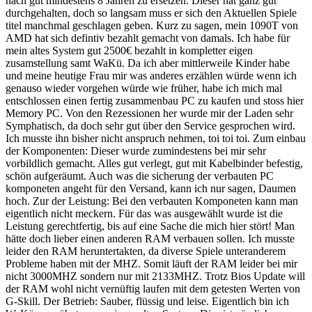
nach gut mindestens 8 Jahren zu ersetzen. Dieser hat ganz gut
durchgehalten, doch so langsam muss er sich den Aktuellen Spiele
titel manchmal geschlagen geben. Kurz zu sagen, mein 1090T von
AMD hat sich defintiv bezahlt gemacht von damals. Ich habe für
mein altes System gut 2500€ bezahlt in kompletter eigen
zusamstellung samt WaKü. Da ich aber mittlerweile Kinder habe
und meine heutige Frau mir was anderes erzählen würde wenn ich
genauso wieder vorgehen würde wie früher, habe ich mich mal
entschlossen einen fertig zusammenbau PC zu kaufen und stoss hier
Memory PC. Von den Rezessionen her wurde mir der Laden sehr
Symphatisch, da doch sehr gut über den Service gesprochen wird.
Ich musste ihn bisher nicht anspruch nehmen, toi toi toi. Zum einbau
der Komponenten: Dieser wurde zumindestens bei mir sehr
vorbildlich gemacht. Alles gut verlegt, gut mit Kabelbinder befestig,
schön aufgeräumt. Auch was die sicherung der verbauten PC
komponeten angeht für den Versand, kann ich nur sagen, Daumen
hoch. Zur der Leistung: Bei den verbauten Komponeten kann man
eigentlich nicht meckern. Für das was ausgewählt wurde ist die
Leistung gerechtfertig, bis auf eine Sache die mich hier stört! Man
hätte doch lieber einen anderen RAM verbauen sollen. Ich musste
leider den RAM heruntertakten, da diverse Spiele unteranderem
Probleme haben mit der MHZ. Somit läuft der RAM leider bei mir
nicht 3000MHZ sondern nur mit 2133MHZ. Trotz Bios Update will
der RAM wohl nicht vernüftig laufen mit dem getesten Werten von
G-Skill. Der Betrieb: Sauber, flüssig und leise. Eigentlich bin ich