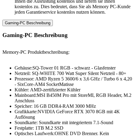
Ihnen die Ausrüstung kostenlos und liefern sie Ihnen
kostenlos zu. Dies bedeutet, dass Sie als Memory PC-Kunde
jeden Garantieservice kostenlos nutzen können.
Gaming-PC Beschreibung
Gaming-PC Beschreibung
Memory-PC Produktbeschreibung:
Gehäuse:SQ-Tower 01 RGB - schwarz - Glasfenster
Netzteil: SQ-WHITE 700 Watt Super Silent Netzteil - 80+
Prozessor: AMD Ryzen 5 3600/6 x 3,6 GHz / Turbo 6 x 4,20
- SixCore-AM4 SocketMatisse
Kühler: AMD-zertifizierter Kühler
Mainboard:MSI B450M Pro mit StoreMI, RGB Header, M.2
Anschluss
Speicher: 16 GB DDR4-RAM 3000 MHz
Grafikkarte:NVIDIA GeForce RTX 3070 8GB mit 4K
Auflösung
Soundkarte: Soundkarte mit integriertem 7.1-Sound
Festplatte: 1TB M.2 SSD
Optisches Laufwerk:OHNE DVD Brenner. Kein