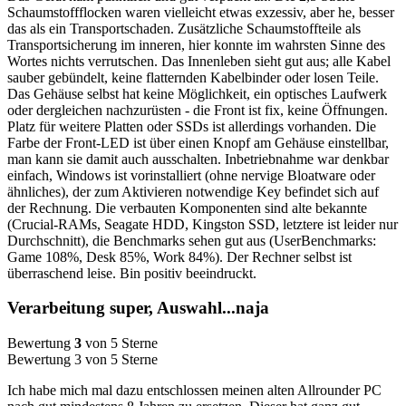
Schaumstoffflocken waren vielleicht etwas exzessiv, aber he, besser
das als ein Transportschaden. Zusätzliche Schaumstoffteile als
Transportsicherung im inneren, hier konnte im wahrsten Sinne des
Wortes nichts verrutschen. Das Innenleben sieht gut aus; alle Kabel
sauber gebündelt, keine flatternden Kabelbinder oder losen Teile.
Das Gehäuse selbst hat keine Möglichkeit, ein optisches Laufwerk
oder dergleichen nachzurüsten - die Front ist fix, keine Öffnungen.
Platz für weitere Platten oder SSDs ist allerdings vorhanden. Die
Farbe der Front-LED ist über einen Knopf am Gehäuse einstellbar,
man kann sie damit auch ausschalten. Inbetriebnahme war denkbar
einfach, Windows ist vorinstalliert (ohne nervige Bloatware oder
ähnliches), der zum Aktivieren notwendige Key befindet sich auf
der Rechnung. Die verbauten Komponenten sind alte bekannte
(Crucial-RAMs, Seagate HDD, Kingston SSD, letztere ist leider nur
Durchschnitt), die Benchmarks sehen gut aus (UserBenchmarks:
Game 108%, Desk 85%, Work 84%). Der Rechner selbst ist
überraschend leise. Bin positiv beeindruckt.
Verarbeitung super, Auswahl...naja
Bewertung
3
von 5 Sterne
Bewertung 3 von 5 Sterne
Ich habe mich mal dazu entschlossen meinen alten Allrounder PC