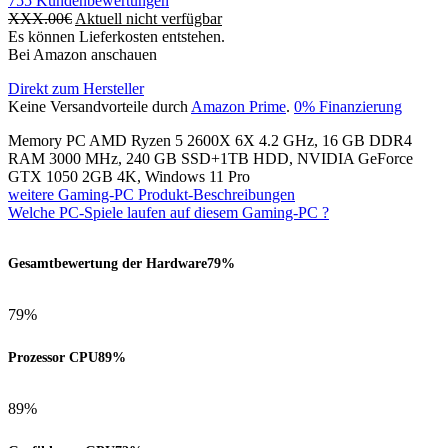
755
Kundenbewertungen
XXX.00
€
Aktuell nicht verfügbar
Es können Lieferkosten entstehen.
Bei Amazon anschauen
Direkt zum Hersteller
Keine Versandvorteile durch
Amazon Prime
.
0% Finanzierung
Memory PC AMD Ryzen 5 2600X 6X 4.2 GHz, 16 GB DDR4
RAM 3000 MHz, 240 GB SSD+1TB HDD, NVIDIA GeForce
GTX 1050 2GB 4K, Windows 11 Pro
weitere Gaming-PC Produkt-Beschreibungen
Welche PC-Spiele laufen auf diesem Gaming-PC ?
Gesamtbewertung der Hardware
79%
79%
Prozessor CPU
89%
89%