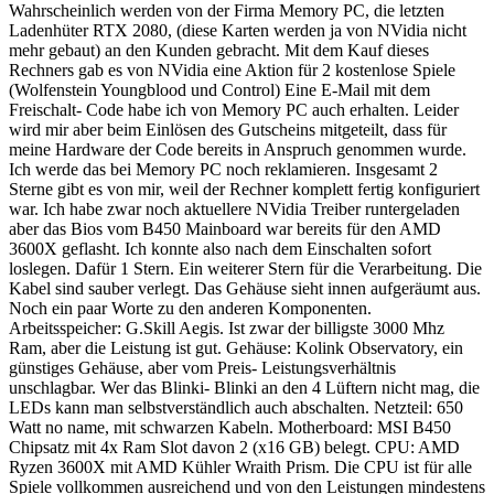
Wahrscheinlich werden von der Firma Memory PC, die letzten
Ladenhüter RTX 2080, (diese Karten werden ja von NVidia nicht
mehr gebaut) an den Kunden gebracht. Mit dem Kauf dieses
Rechners gab es von NVidia eine Aktion für 2 kostenlose Spiele
(Wolfenstein Youngblood und Control) Eine E-Mail mit dem
Freischalt- Code habe ich von Memory PC auch erhalten. Leider
wird mir aber beim Einlösen des Gutscheins mitgeteilt, dass für
meine Hardware der Code bereits in Anspruch genommen wurde.
Ich werde das bei Memory PC noch reklamieren. Insgesamt 2
Sterne gibt es von mir, weil der Rechner komplett fertig konfiguriert
war. Ich habe zwar noch aktuellere NVidia Treiber runtergeladen
aber das Bios vom B450 Mainboard war bereits für den AMD
3600X geflasht. Ich konnte also nach dem Einschalten sofort
loslegen. Dafür 1 Stern. Ein weiterer Stern für die Verarbeitung. Die
Kabel sind sauber verlegt. Das Gehäuse sieht innen aufgeräumt aus.
Noch ein paar Worte zu den anderen Komponenten.
Arbeitsspeicher: G.Skill Aegis. Ist zwar der billigste 3000 Mhz
Ram, aber die Leistung ist gut. Gehäuse: Kolink Observatory, ein
günstiges Gehäuse, aber vom Preis- Leistungsverhältnis
unschlagbar. Wer das Blinki- Blinki an den 4 Lüftern nicht mag, die
LEDs kann man selbstverständlich auch abschalten. Netzteil: 650
Watt no name, mit schwarzen Kabeln. Motherboard: MSI B450
Chipsatz mit 4x Ram Slot davon 2 (x16 GB) belegt. CPU: AMD
Ryzen 3600X mit AMD Kühler Wraith Prism. Die CPU ist für alle
Spiele vollkommen ausreichend und von den Leistungen mindestens