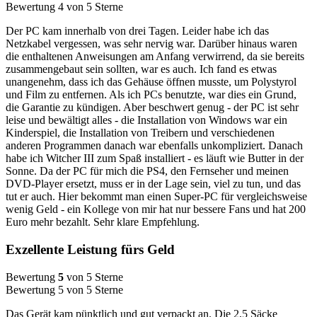
Bewertung 4 von 5 Sterne
Der PC kam innerhalb von drei Tagen. Leider habe ich das
Netzkabel vergessen, was sehr nervig war. Darüber hinaus waren
die enthaltenen Anweisungen am Anfang verwirrend, da sie bereits
zusammengebaut sein sollten, war es auch. Ich fand es etwas
unangenehm, dass ich das Gehäuse öffnen musste, um Polystyrol
und Film zu entfernen. Als ich PCs benutzte, war dies ein Grund,
die Garantie zu kündigen. Aber beschwert genug - der PC ist sehr
leise und bewältigt alles - die Installation von Windows war ein
Kinderspiel, die Installation von Treibern und verschiedenen
anderen Programmen danach war ebenfalls unkompliziert. Danach
habe ich Witcher III zum Spaß installiert - es läuft wie Butter in der
Sonne. Da der PC für mich die PS4, den Fernseher und meinen
DVD-Player ersetzt, muss er in der Lage sein, viel zu tun, und das
tut er auch. Hier bekommt man einen Super-PC für vergleichsweise
wenig Geld - ein Kollege von mir hat nur bessere Fans und hat 200
Euro mehr bezahlt. Sehr klare Empfehlung.
Exzellente Leistung fürs Geld
Bewertung
5
von 5 Sterne
Bewertung 5 von 5 Sterne
Das Gerät kam pünktlich und gut verpackt an. Die 2,5 Säcke