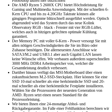
Photoshop laufen hier blitzschnell
Die AMD Ryzen 5 2600X CPU bietet Höchstleistung für
Gaming und Multimedia Anwendungen. Mit der schnellen 6-
Kern CPU und bis zu 4.20GHz Taktrate können alle
gängigen Programme blitzschnell ausgeführt werden. Optisch
abgerunded wird das System durch das neue Kolink
Observatory RGB - black - Fenster mit vier RGB-Lüfter,
welches auch in hitzigen gefechten optimale Kühlung
garantiert.
Der Memory PC mit voller 6-Kern - Power versorgt Sie mit
allen nötigen Geschwindigkeiten die Sie im Büro oder
Zuhause benötigen. Die allerneuesten Anschlüsse wie
SATA3/M.2 und USB3.1 aber auch Gigabit LAN lassen
keine Wünsche offen. Wir verbauen außerdem superschnellen
3000 MHz DDR4 Arbeitsspeicher von, welcher die
Gesamtleistung deutlich verbessert.
Darüber hinaus verfügt das MSI-Motherboard über einen
zukunftssicheren M.2-SSD-Steckplatz. Hier können Sie eine
SSD 10-mal schneller als eine herkömmliche SSD und 20-
mal schneller als eine herkömmliche Festplatte installieren.
Wählen Sie die Prozessoren der neuesten Generation von
AMD. Ryzen setzt einen neuen Standard für die
Prozessorleistung.
Wir bieten Ihnen eine 24-monatige Abhol- und
Rückgabegarantie. Im Falle einer Fehlfunktion berechnen wir