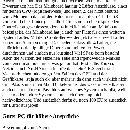
Anschlüsse, kann man mit glücklich werden, wenn man keine
Erwartungen hat. Das Mainboard hat nur 2 Lüfter Anschlüsse. eines
für deinen CPU (logischerweise) und einen 2. der nicht benutzt
wird. Momentmal....auf den Bildern sieht man doch 4 Lüfter (3
vorne und einer hinten).... Ja die Lüfter sind an einem speziellen
Controller angeschlossen, der ausdrücklich nicht am Mainboard
befestigt ist, das Mainboard hat ja auch nur Platz für einen weiteren
System-Lüfter. Mit dem Controller werden jetzt aber diese 4 Lüfter
isoliert mit Strom versorgt. Das bedeutet dass alle 4 Lüfter, die
natürlich so richtig billige Dinger sind, mit voller Power
durchdrehen und einfach nur laut sind! Viel SPass beim basteln!
Auch die Marken der einzelnen Teile sind irgendwelche Marken
von denen man noch nie etwas gehört hat. Festplatte: Kioxia,
Netzteil auch No-NAme, ich hoffe da ist ein CE-Siegel drauf....
Man wirbt eben mit den großen Zahlen des CPU und der
Grafikkarte, ist ja auch ok, aber mehr ist da dann auch wirklich nicht
drin. Also zum dritten Mal: Du bekommst das was du bestellt, aber
auch echt nicht mehr. Pass bloß auf welches System du kaufst, weil
das ein oder andere System ist preislich überhaupt nicht
nachvollziehabr. Und zusätzlich darfst du noch 100 EUro zusätzlich
für Lüfter ausgeben.
Guter PC für höhere Ansprüche
Bewertung
4
von 5 Sterne