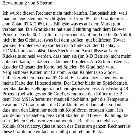
Bewertung 2 von 5 Sterne
Ich würde diesen Rechner nicht mehr kaufen. Hauptsächlich, weil
man am teuersten und wichtigsten Teil vom PC, der Grafikkarte,
eine Zotac RTX 2080, das Billigste was es auf dem Markt gibt
verbaut hat. Die Grafikkarte hat eine Belüftung nach dem Blower-
Prinzip. Das heißt, 1 Lüfter der permanent läuft und die heiße Abluft
nicht in das Gehäuse, (was bei dem großen, gut belüfteten Tower
gar kein Problem wäre) sondern nach hinten zu den Display- /
HDMI- Ports rausbläst. Dass Stecker und Anschlüsse auf der
Rückseite so heiß werden, dass man sie (im 3-D Betrieb) nicht mehr
anfassen kann, ist dabei das kleinere Problem. Am Schlimmsten ist,
dass der Chipsatz der Karte, bei Spielen, 86 Grad heiß wird.
Vergleichbare Karten mit Custom- Axial Kühler (also 2 oder 3
Lüfter) erreichen maximal 65 Grad. Es ist also abzusehen, wann
meine Karte den Hitzetod stirbt. Der Lüfter bleibt im Spielebetrieb,
bei Standardeinstellungen, noch einigermaßen leise, Auslastung 48
Prozent (bei wie gesagt 86 Grad), wenn man den Lüfter mit z.B.
dem Tool MSI Afterburner manuell hochfährt, geht die Temperatur
zwar auf 77 Grad runter, die Grafikkarte wird dann aber so laut,
dass man den Lärm nur noch mit Kopfhörern ertragen kann. Ich
würde noch verstehen, dass Grafikkarten mit Blower- Kühlung, bei
sehr kleinen Gehäusen verbaut werden. Bei diesem Gehäuse,
Kolink Observatory, (das ist noch das Beste am ganzen Rechner) ist
diese Grafikkarte einfach nur billig und fehl am Platz.