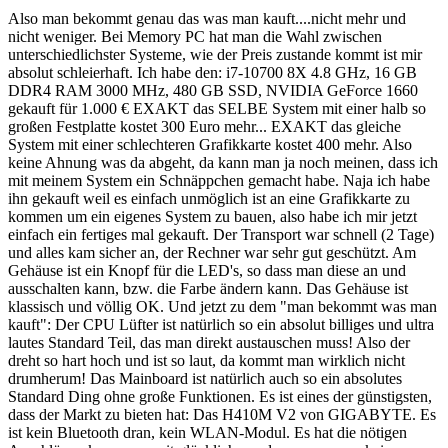
Also man bekommt genau das was man kauft....nicht mehr und
nicht weniger. Bei Memory PC hat man die Wahl zwischen
unterschiedlichster Systeme, wie der Preis zustande kommt ist mir
absolut schleierhaft. Ich habe den: i7-10700 8X 4.8 GHz, 16 GB
DDR4 RAM 3000 MHz, 480 GB SSD, NVIDIA GeForce 1660
gekauft für 1.000 € EXAKT das SELBE System mit einer halb so
großen Festplatte kostet 300 Euro mehr... EXAKT das gleiche
System mit einer schlechteren Grafikkarte kostet 400 mehr. Also
keine Ahnung was da abgeht, da kann man ja noch meinen, dass ich
mit meinem System ein Schnäppchen gemacht habe. Naja ich habe
ihn gekauft weil es einfach unmöglich ist an eine Grafikkarte zu
kommen um ein eigenes System zu bauen, also habe ich mir jetzt
einfach ein fertiges mal gekauft. Der Transport war schnell (2 Tage)
und alles kam sicher an, der Rechner war sehr gut geschützt. Am
Gehäuse ist ein Knopf für die LED's, so dass man diese an und
ausschalten kann, bzw. die Farbe ändern kann. Das Gehäuse ist
klassisch und völlig OK. Und jetzt zu dem "man bekommt was man
kauft": Der CPU Lüfter ist natürlich so ein absolut billiges und ultra
lautes Standard Teil, das man direkt austauschen muss! Also der
dreht so hart hoch und ist so laut, da kommt man wirklich nicht
drumherum! Das Mainboard ist natürlich auch so ein absolutes
Standard Ding ohne große Funktionen. Es ist eines der günstigsten,
dass der Markt zu bieten hat: Das H410M V2 von GIGABYTE. Es
ist kein Bluetooth dran, kein WLAN-Modul. Es hat die nötigen