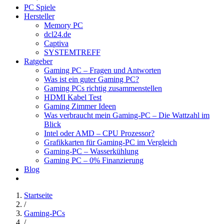
PC Spiele
Hersteller
Memory PC
dcl24.de
Captiva
SYSTEMTREFF
Ratgeber
Gaming PC – Fragen und Antworten
Was ist ein guter Gaming PC?
Gaming PCs richtig zusammenstellen
HDMI Kabel Test
Gaming Zimmer Ideen
Was verbraucht mein Gaming-PC – Die Wattzahl im
Blick
Intel oder AMD – CPU Prozessor?
Grafikkarten für Gaming-PC im Vergleich
Gaming-PC – Wasserkühlung
Gaming PC – 0% Finanzierung
Blog
Startseite
/
Gaming-PCs
/