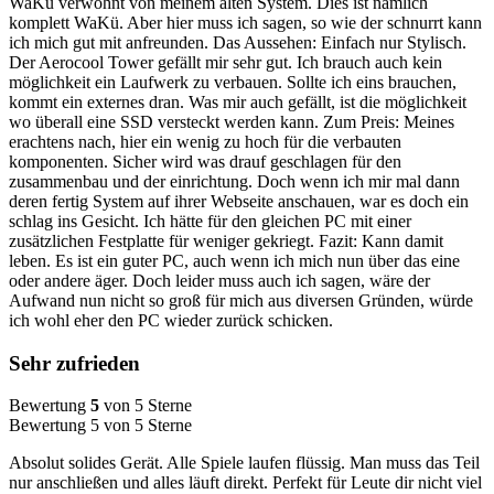
WaKü verwöhnt von meinem alten System. Dies ist nämlich
komplett WaKü. Aber hier muss ich sagen, so wie der schnurrt kann
ich mich gut mit anfreunden. Das Aussehen: Einfach nur Stylisch.
Der Aerocool Tower gefällt mir sehr gut. Ich brauch auch kein
möglichkeit ein Laufwerk zu verbauen. Sollte ich eins brauchen,
kommt ein externes dran. Was mir auch gefällt, ist die möglichkeit
wo überall eine SSD versteckt werden kann. Zum Preis: Meines
erachtens nach, hier ein wenig zu hoch für die verbauten
komponenten. Sicher wird was drauf geschlagen für den
zusammenbau und der einrichtung. Doch wenn ich mir mal dann
deren fertig System auf ihrer Webseite anschauen, war es doch ein
schlag ins Gesicht. Ich hätte für den gleichen PC mit einer
zusätzlichen Festplatte für weniger gekriegt. Fazit: Kann damit
leben. Es ist ein guter PC, auch wenn ich mich nun über das eine
oder andere äger. Doch leider muss auch ich sagen, wäre der
Aufwand nun nicht so groß für mich aus diversen Gründen, würde
ich wohl eher den PC wieder zurück schicken.
Sehr zufrieden
Bewertung
5
von 5 Sterne
Bewertung 5 von 5 Sterne
Absolut solides Gerät. Alle Spiele laufen flüssig. Man muss das Teil
nur anschließen und alles läuft direkt. Perfekt für Leute dir nicht viel