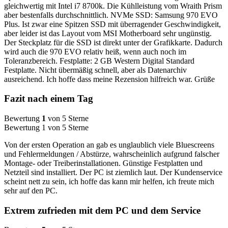
gleichwertig mit Intel i7 8700k. Die Kühlleistung vom Wraith Prism
aber bestenfalls durchschnittlich. NVMe SSD: Samsung 970 EVO
Plus. Ist zwar eine Spitzen SSD mit überragender Geschwindigkeit,
aber leider ist das Layout vom MSI Motherboard sehr ungünstig.
Der Steckplatz für die SSD ist direkt unter der Grafikkarte. Dadurch
wird auch die 970 EVO relativ heiß, wenn auch noch im
Toleranzbereich. Festplatte: 2 GB Western Digital Standard
Festplatte. Nicht übermäßig schnell, aber als Datenarchiv
ausreichend. Ich hoffe dass meine Rezension hilfreich war. Grüße
Fazit nach einem Tag
Bewertung
1
von 5 Sterne
Bewertung 1 von 5 Sterne
Von der ersten Operation an gab es unglaublich viele Bluescreens
und Fehlermeldungen / Abstürze, wahrscheinlich aufgrund falscher
Montage- oder Treiberinstallationen. Günstige Festplatten und
Netzteil sind installiert. Der PC ist ziemlich laut. Der Kundenservice
scheint nett zu sein, ich hoffe das kann mir helfen, ich freute mich
sehr auf den PC.
Extrem zufrieden mit dem PC und dem Service