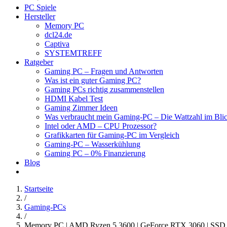
PC Spiele
Hersteller
Memory PC
dcl24.de
Captiva
SYSTEMTREFF
Ratgeber
Gaming PC – Fragen und Antworten
Was ist ein guter Gaming PC?
Gaming PCs richtig zusammenstellen
HDMI Kabel Test
Gaming Zimmer Ideen
Was verbraucht mein Gaming-PC – Die Wattzahl im Bli
Intel oder AMD – CPU Prozessor?
Grafikkarten für Gaming-PC im Vergleich
Gaming-PC – Wasserkühlung
Gaming PC – 0% Finanzierung
Blog
Startseite
/
Gaming-PCs
/
Memory PC | AMD Ryzen 5 3600 | GeForce RTX 3060 | SSD