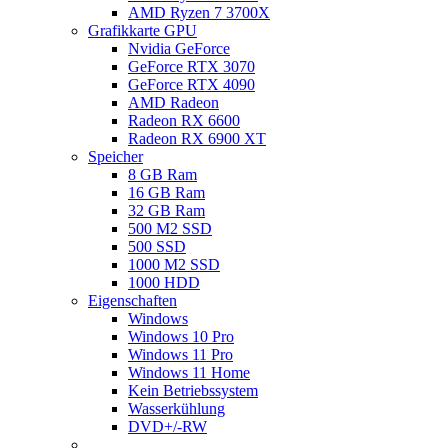
AMD Ryzen 7 3700X
Grafikkarte GPU
Nvidia GeForce
GeForce RTX 3070
GeForce RTX 4090
AMD Radeon
Radeon RX 6600
Radeon RX 6900 XT
Speicher
8 GB Ram
16 GB Ram
32 GB Ram
500 M2 SSD
500 SSD
1000 M2 SSD
1000 HDD
Eigenschaften
Windows
Windows 10 Pro
Windows 11 Pro
Windows 11 Home
Kein Betriebssystem
Wasserkühlung
DVD+/-RW