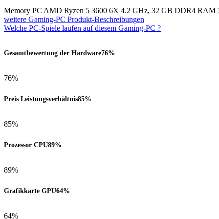
Memory PC AMD Ryzen 5 3600 6X 4.2 GHz, 32 GB DDR4 RAM 
weitere Gaming-PC Produkt-Beschreibungen
Welche PC-Spiele laufen auf diesem Gaming-PC ?
Gesamtbewertung der Hardware
76%
76%
Preis Leistungsverhältnis
85%
85%
Prozessor CPU
89%
89%
Grafikkarte GPU
64%
64%