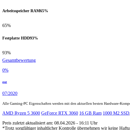
Arbeitsspeicher RAM
65%
65%
Festplatte HDD
93%
93%
Gesamtbewertung
0
%
gut
07/2020
Alle Gaming-PC Eigenschaften werden mit den aktuellen besten Hardware-Komp
AMD Ryzen 5 3600
GeForce RTX 3060
16 GB Ram
1000 M2 SSD
Preis zuletzt aktualisiert am: 08.04.2026 - 16:11 Uhr
*Trotz sorgfältiger inhaltlicher Kontrolle übernehmen wir keine Haftu