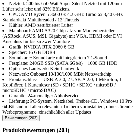
Netzteil: 500 bis 650 Watt Super Silent Netzteil mit 120mm
Lüfter sehr leise und 82% Effizienz
CPU: AMD Ryzen 5 3600 6x 4,2 GHz Turbo 6x 3,40 GHz
Standardtakt Multithreaded / 12 Threads
Kühler: AMD-zertifizierter Lüfter
Mainboard: AMD A320 Chipsatz von Markenhersteller
(ASRock, ASUS, MSI, Gigabyte) mit VGA, HDMI oder DVI
Anschluss für bis zu zwei Monitore
Grafik: NVIDIA RTX 2060 6 GB
Speicher: 16 GB DDR4
Soundkarte: Soundkarte mit integriertem 7.1-Sound
Festplatte: 240GB SSD (SATA 6Gb/​s) + 1000 GB HDD
Optisches Laufwerk: Kein Laufwerk
Netzwerk: Onboard 10/100/1000 MBit Netzwerkchip
Frontanschluss: 1 USB-A 3.0, 2 USB-A 2.0, 1 Mikrofon, 1
Kopfhörer, 1 Kartenleser (SD / SDHC / SDXC / microSD /
microSDHC / microSDXC)
Garantie: 24-monatiger Abholservice
Lieferung: PC-System, Netzkabel, Treiber-CD, Windows 10 Pro
64-Bit sind mit allen relevanten Treibern vorinstalliert, ohne störende
Werbeprogramme, einschließlich aller Updates
Bewertungen (203)
Produktbewertungen (203)