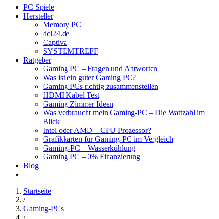
PC Spiele
Hersteller
Memory PC
dcl24.de
Captiva
SYSTEMTREFF
Ratgeber
Gaming PC – Fragen und Antworten
Was ist ein guter Gaming PC?
Gaming PCs richtig zusammenstellen
HDMI Kabel Test
Gaming Zimmer Ideen
Was verbraucht mein Gaming-PC – Die Wattzahl im
Blick
Intel oder AMD – CPU Prozessor?
Grafikkarten für Gaming-PC im Vergleich
Gaming-PC – Wasserkühlung
Gaming PC – 0% Finanzierung
Blog
Startseite
/
Gaming-PCs
/