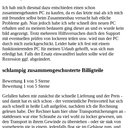
Ich hab mich diesmal dazu entschieden einen schon
zusammengebauten PC zu kaufen, da es das letzte mal als ich mich
mit freunden selbst beim Zusammenbau versucht hab etliche
Probleme gab. Nun jedoch habe ich sehr schnell den neuen PC
erhalten und zu meinem bedauern ging dieser an und es wurde kein
bild angezeigt. Trotz mehreren Hilfsversuchen durch den Support
mit eventuellen prüfen von lockeren teilen usw. wird nun der PC
durch mich zurückgeschickt. Leider hatte ich fest mit einem
funktionierenden PC für meinen Urlaub gehofft, was sich nun
erledigt hat. Falls der Ersatz einwandfrei laufen sollte wird die
Rezession ggf. abgeändert.
schlampig zusammengeschusterte Billigteile
Bewertung
1
von 5 Sterne
Bewertung 1 von 5 Sterne
Gefallen haben mir zunächst die schnelle Lieferung und der Preis -
und damit hat es sich schon - der vermeintliche Preisvorteil hat sich
auch schnell in heiße Luft aufgelöst, nachdem ich die Rechnung
gelesen habe. Der Rechner kam hier ohne Transportsicherungen an -
stattdessen war eine Schraube zu viel wohl zu locker gewesen, um
den Transport in ihrem Gewinde zu überstehen - oder sie stak von
vorneherein nie in einem, jedenfalls flog sie im Gehäuse rum, und