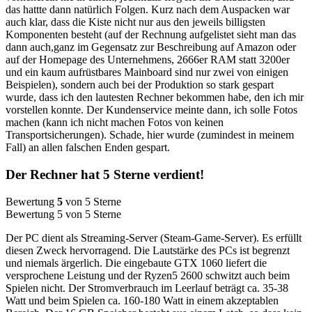
das hattte dann natürlich Folgen. Kurz nach dem Auspacken war
auch klar, dass die Kiste nicht nur aus den jeweils billigsten
Komponenten besteht (auf der Rechnung aufgelistet sieht man das
dann auch,ganz im Gegensatz zur Beschreibung auf Amazon oder
auf der Homepage des Unternehmens, 2666er RAM statt 3200er
und ein kaum aufrüstbares Mainboard sind nur zwei von einigen
Beispielen), sondern auch bei der Produktion so stark gespart
wurde, dass ich den lautesten Rechner bekommen habe, den ich mir
vorstellen konnte. Der Kundenservice meinte dann, ich solle Fotos
machen (kann ich nicht machen Fotos von keinen
Transportsicherungen). Schade, hier wurde (zumindest in meinem
Fall) an allen falschen Enden gespart.
Der Rechner hat 5 Sterne verdient!
Bewertung
5
von 5 Sterne
Bewertung 5 von 5 Sterne
Der PC dient als Streaming-Server (Steam-Game-Server). Es erfüllt
diesen Zweck hervorragend. Die Lautstärke des PCs ist begrenzt
und niemals ärgerlich. Die eingebaute GTX 1060 liefert die
versprochene Leistung und der Ryzen5 2600 schwitzt auch beim
Spielen nicht. Der Stromverbrauch im Leerlauf beträgt ca. 35-38
Watt und beim Spielen ca. 160-180 Watt in einem akzeptablen