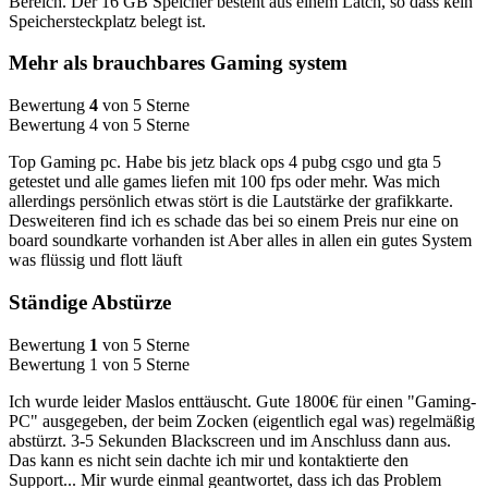
Bereich. Der 16 GB Speicher besteht aus einem Latch, so dass kein
Speichersteckplatz belegt ist.
Mehr als brauchbares Gaming system
Bewertung
4
von 5 Sterne
Bewertung 4 von 5 Sterne
Top Gaming pc. Habe bis jetz black ops 4 pubg csgo und gta 5
getestet und alle games liefen mit 100 fps oder mehr. Was mich
allerdings persönlich etwas stört is die Lautstärke der grafikkarte.
Desweiteren find ich es schade das bei so einem Preis nur eine on
board soundkarte vorhanden ist Aber alles in allen ein gutes System
was flüssig und flott läuft
Ständige Abstürze
Bewertung
1
von 5 Sterne
Bewertung 1 von 5 Sterne
Ich wurde leider Maslos enttäuscht. Gute 1800€ für einen "Gaming-
PC" ausgegeben, der beim Zocken (eigentlich egal was) regelmäßig
abstürzt. 3-5 Sekunden Blackscreen und im Anschluss dann aus.
Das kann es nicht sein dachte ich mir und kontaktierte den
Support... Mir wurde einmal geantwortet, dass ich das Problem