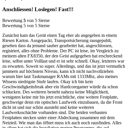
Anschliessen! Loslegen! Fast!!!
Bewertung
5
von 5 Sterne
Bewertung 5 von 5 Sterne
Zunächst kam das Gerät einen Tag eher als angegeben in einem
Riesen Karton. Ausgepackt, Transportsicherung rausgepuhlt,
gesehen dass da jemand sauber gearbeitet hat, angeschlossen,
registriert, alles ohne Probleme. Der PC ist leise, im Vergleich zu
meinem alten FX8350, der den Geist aufgegeben hat erschreckend
leise, selbst unter Volllast und er ist sehr schnell. Okay, letzteres war
zu erwarten. Soweit so super. Allerdings, und das ist jetzt vermutlich
jammern auf höchstem Niveau, kann ich nicht nachvollziehen
warum hier laut Taskmanager RAMs mit 1333Mhz, also meines
Wissens niedrigste Stufe laufen. Okay ich bin kein
Geschwindigkeitsfreak aber ein Hardcoregamer würde da schon
schlucken. Des weiteren besteht nahezu keine Möglichkeit,
wenigsten keine mir bis jetzt ersichtliche, eine weitere Festplatte,
geschweige denn ein optisches Laufwerk einzubauen, da die Front
dicht ist und nur schön aussieht und keine weiteren
Laufwerksschächte vorhanden sind. Die beiden verbauten
Festplatten stecken unter einer Abdeckung zusammen mit dem
Netzteil. Wie man das öffnet muss ich auch noch rausfinden. Alles
in allem hat sich die Installation meiner Programme, die auf