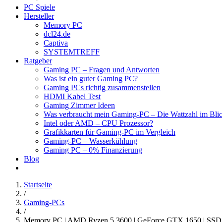
PC Spiele
Hersteller
Memory PC
dcl24.de
Captiva
SYSTEMTREFF
Ratgeber
Gaming PC – Fragen und Antworten
Was ist ein guter Gaming PC?
Gaming PCs richtig zusammenstellen
HDMI Kabel Test
Gaming Zimmer Ideen
Was verbraucht mein Gaming-PC – Die Wattzahl im Bli
Intel oder AMD – CPU Prozessor?
Grafikkarten für Gaming-PC im Vergleich
Gaming-PC – Wasserkühlung
Gaming PC – 0% Finanzierung
Blog
Startseite
/
Gaming-PCs
/
Memory PC | AMD Ryzen 5 3600 | GeForce GTX 1650 | SSD