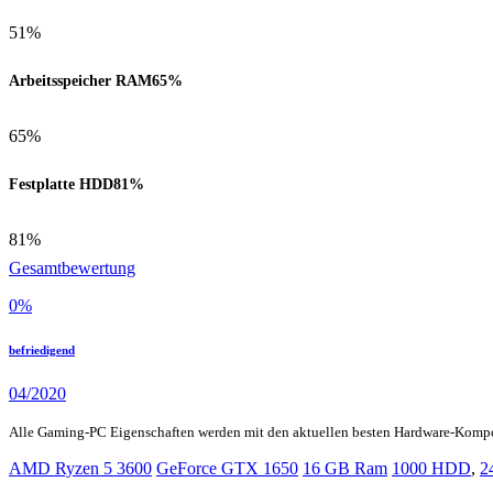
51%
Arbeitsspeicher RAM
65%
65%
Festplatte HDD
81%
81%
Gesamtbewertung
0
%
befriedigend
04/2020
Alle Gaming-PC Eigenschaften werden mit den aktuellen besten Hardware-Komp
AMD Ryzen 5 3600
GeForce GTX 1650
16 GB Ram
1000 HDD
,
2