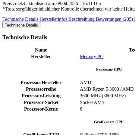
Preis zuletzt aktualisiert am: 08.04.2026 - 16:11 Uhr
*Trotz sorgfältiger inhaltlicher Kontrolle übernehmen wir keine Haftu
Technische Details
Herstellerinfos
Beschreibung
Bewertungen (205)
Technische Details
Technische Details
Name
Te
Hersteller
Memory PC
Prozessor CPU
Prozessor-Hersteller
‎AMD
Prozessorreihe
AMD Ryzen 5 3600 / AMD 
Prozessor-Leistung
‎3600 MHz (3600 MHz)
Prozessor-Socket
‎Socket AM4
Prozessor-Kerne
‎6
Grafikkarte GPU
Grafikkarte-TYP
GeForce GTX 1650