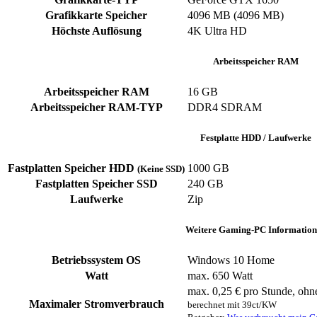
Grafikkarte Speicher
‎4096 MB (4096 MB)
Höchste Auflösung
4K Ultra HD
Arbeitsspeicher RAM
Arbeitsspeicher RAM
‎16 GB
Arbeitsspeicher RAM-TYP
‎DDR4 SDRAM
Festplatte HDD / Laufwerke
Fastplatten Speicher HDD
1000 GB
(Keine SSD)
Fastplatten Speicher SSD
240 GB
Laufwerke
‎Zip
Weitere Gaming-PC Information
Betriebssystem OS
Windows 10 Home
Watt
max. 650 Watt
max. 0,25 € pro Stunde, ohn
Maximaler Stromverbrauch
berechnet mit 39ct/KW