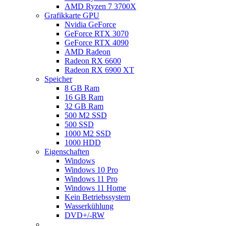
AMD Ryzen 7 3700X
Grafikkarte GPU
Nvidia GeForce
GeForce RTX 3070
GeForce RTX 4090
AMD Radeon
Radeon RX 6600
Radeon RX 6900 XT
Speicher
8 GB Ram
16 GB Ram
32 GB Ram
500 M2 SSD
500 SSD
1000 M2 SSD
1000 HDD
Eigenschaften
Windows
Windows 10 Pro
Windows 11 Pro
Windows 11 Home
Kein Betriebssystem
Wasserkühlung
DVD+/-RW