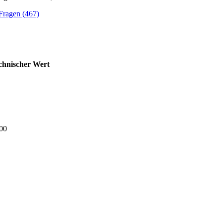
Fragen (467)
chnischer Wert
00