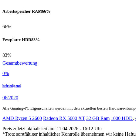
Arbeitsspeicher RAM
66%
66%
Festplatte HDD
83%
83%
Gesamtbewertung
0
%
befriedigend
06/2020
Alle Gaming-PC Eigenschaften werden mit den aktuellen besten Hardware-Komp
AMD Ryzen 5 2600
Radeon RX 5600 XT
32 GB Ram
1000 HDD
,
Preis zuletzt aktualisiert am: 11.04.2026 - 16:12 Uhr
*Trotz sorgfältiger inhaltlicher Kontrolle übernehmen wir keine Haftu