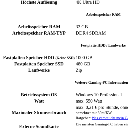
Höchste Auflösung
4K Ultra HD
Arbeitsspeicher RAM
Arbeitsspeicher RAM
32 GB
Arbeitsspeicher RAM-TYP
DDR4 SDRAM
Festplatte HDD / Laufwerke
Fastplatten Speicher HDD
1000 GB
(Keine SSD)
Fastplatten Speicher SSD
480 GB
Laufwerke
Zip
Weitere Gaming-PC Information
Betriebssystem OS
Windows 10 Professional
Watt
max. 550 Watt
max. 0,21 € pro Stunde, ohn
Maximaler Stromverbrauch
berechnet mit 39ct/KW
Ratgeber:
Was verbraucht mein 
Die meisten Gaming-PC haben ein
Externe Soundkarte