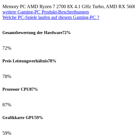
Memory PC AMD Ryzen 7 2700 8X 4.1 GHz Turbo, AMD RX 5600
weitere Gaming-PC Produkt-Beschreibungen
Welche PC-Spiele laufen auf diesem Gaming-PC ?
Gesamtbewertung der Hardware
72%
72%
Preis Leistungsverhältnis
78%
78%
Prozessor CPU
87%
87%
Grafikkarte GPU
59%
59%