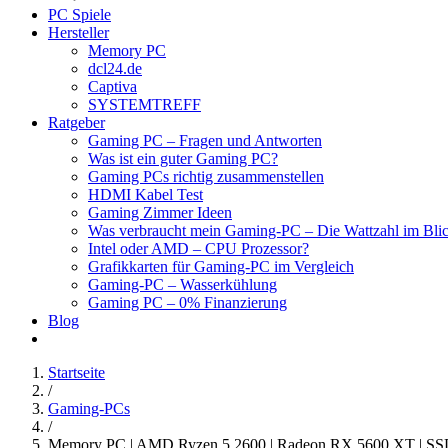
PC Spiele
Hersteller
Memory PC
dcl24.de
Captiva
SYSTEMTREFF
Ratgeber
Gaming PC – Fragen und Antworten
Was ist ein guter Gaming PC?
Gaming PCs richtig zusammenstellen
HDMI Kabel Test
Gaming Zimmer Ideen
Was verbraucht mein Gaming-PC – Die Wattzahl im Bli
Intel oder AMD – CPU Prozessor?
Grafikkarten für Gaming-PC im Vergleich
Gaming-PC – Wasserkühlung
Gaming PC – 0% Finanzierung
Blog
Startseite
/
Gaming-PCs
/
Memory PC | AMD Ryzen 5 2600 | Radeon RX 5600 XT | S