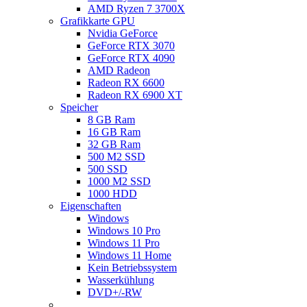
AMD Ryzen 7 3700X
Grafikkarte GPU
Nvidia GeForce
GeForce RTX 3070
GeForce RTX 4090
AMD Radeon
Radeon RX 6600
Radeon RX 6900 XT
Speicher
8 GB Ram
16 GB Ram
32 GB Ram
500 M2 SSD
500 SSD
1000 M2 SSD
1000 HDD
Eigenschaften
Windows
Windows 10 Pro
Windows 11 Pro
Windows 11 Home
Kein Betriebssystem
Wasserkühlung
DVD+/-RW