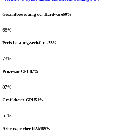
Gesamtbewertung der Hardware
68%
68%
Preis Leistungsverhältnis
73%
73%
Prozessor CPU
87%
87%
Grafikkarte GPU
51%
51%
Arbeitsspeicher RAM
65%