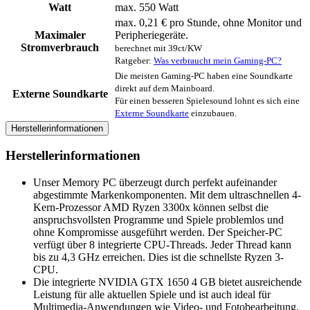
Watt
max. 550 Watt
max. 0,21 € pro Stunde, ohne Monitor und
Maximaler
Peripheriegeräte.
Stromverbrauch
berechnet mit 39ct/KW
Ratgeber:
Was verbraucht mein Gaming-PC?
Die meisten Gaming-PC haben eine Soundkarte
direkt auf dem Mainboard.
Externe Soundkarte
Für einen besseren Spielesound lohnt es sich eine
Externe Soundkarte
einzubauen.
Herstellerinformationen
Herstellerinformationen
Unser Memory PC überzeugt durch perfekt aufeinander
abgestimmte Markenkomponenten. Mit dem ultraschnellen 4-
Kern-Prozessor AMD Ryzen 3300x können selbst die
anspruchsvollsten Programme und Spiele problemlos und
ohne Kompromisse ausgeführt werden. Der Speicher-PC
verfügt über 8 integrierte CPU-Threads. Jeder Thread kann
bis zu 4,3 GHz erreichen. Dies ist die schnellste Ryzen 3-
CPU.
Die integrierte NVIDIA GTX 1650 4 GB bietet ausreichende
Leistung für alle aktuellen Spiele und ist auch ideal für
Multimedia-Anwendungen wie Video- und Fotobearbeitung.