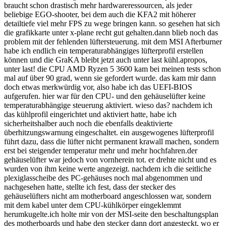
braucht schon drastisch mehr hardwareressourcen, als jeder
beliebige EGO-shooter, bei dem auch die KFA2 mit höherer
detailtiefe viel mehr FPS zu wege bringen kann. so gesehen hat sich
die grafikkarte unter x-plane recht gut gehalten.dann blieb noch das
problem mit der fehlenden lüftersteuerung. mit dem MSI Afterburner
habe ich endlich ein temperaturabhängiges lüfterprofil erstellen
können und die GraKA bleibt jetzt auch unter last kühl.apropos,
unter last! die CPU AMD Ryzen 5 3600 kam bei meinen tests schon
mal auf über 90 grad, wenn sie gefordert wurde. das kam mir dann
doch etwas merkwürdig vor, also habe ich das UEFI-BIOS
aufgerufen. hier war für den CPU- und den gehäuselüfter keine
temperaturabhängige steuerung aktiviert. wieso das? nachdem ich
das kühlprofil eingerichtet und aktiviert hatte, habe ich
sicherheitshalber auch noch die ebenfalls deaktivierte
überhitzungswarnung eingeschaltet. ein ausgewogenes lüfterprofil
führt dazu, dass die lüfter nicht permanent krawall machen, sondern
erst bei steigender temperatur mehr und mehr hochfahren.der
gehäuselüfter war jedoch von vornherein tot. er drehte nicht und es
wurden von ihm keine werte angezeigt. nachdem ich die seitliche
plexiglasscheibe des PC-gehäuses noch mal abgenommen und
nachgesehen hatte, stellte ich fest, dass der stecker des
gehäuselüfters nicht am motherboard angeschlossen war, sondern
mit dem kabel unter dem CPU-kühlkörper eingeklemmt
herumkugelte.ich holte mir von der MSI-seite den beschaltungsplan
des motherboards und habe den stecker dann dort angesteckt, wo er