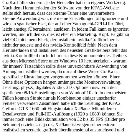
GraKa-Lüfter steuern - jeder Hersteller hat sein eigenes Werkzeug.
Nach dem Herunterladen der Software von der KFA2-Website
stellte sich heraus, dass der xtreme-Tuner eine unverarbeitete
xtreme-Anwendung war, die meine Einstellungen oft ignorierte und
wie ein spanischer Esel, der auf einer Yamaguchi-GPU-Uhr fährt,
leicht anstieg (Übertakten). auslösen. In jedem Fall kann es ignoriert
werden, und ich denke, dies ist eher ein Marketing. Kopf. Es gibt zu
viel OC mit einem Klick, der installierte nvidia-Grafiktreiber ist
nicht der neueste und das nvidia-Kontrollfeld fehlt. Nach dem
Herunterladen und Installieren des neuesten Grafiktreibers fehlt das
nvidia-Kontrollfeld noch. Ich muss diese Komponente des Treibers
aus dem Microsoft Store unter Windows 10 herunterladen - warum
für immer? Tatsächlich sollte diese unverzichtbare Anwendung von
Anfang an installiert werden, da nur auf diese Weise GraKa u-
spezifische Einstellungen vorgenommen werden können. Einer.
Ohne diese Optionen hängen umfangreiche Monitorverwaltung,
Leistung, physX, digitales Audio, 3D-Optionen usw. von den
spärlichen 08/15-Einstellungen von Windoof 10 ab. In den meisten
Fällen können Sie sie nur als Kombination einiger unscharfer
Fenster verwenden Zusammen habe ich die Leistung der KFA2
Geforce GTX 1660 mit Flugsimulator X-Plane. Mit mittleren
Detailwerten und Full-HD-Auflösung (1920 x 1080) können Sie
immer noch eine Bildakkumulation von 32 bis 35 FPS (Bilder pro
Sekunde) erzielen.. naja ok, X-Plane ist wegen seiner extrem
realistischen szenerie grafisch überdimensional anspruchsvoll und