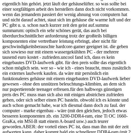
eigentlich hin gehört. jetzt läuft der gehäuselüfter. so was sollte bei
einer sorgfältigen arbeit des herstellers dann doch nicht vorkommen.
wenn das jemandem passiert der wenig ahnung von computern hat
und nicht darauf achtet, staut sich im gehäuse die warme luft und der
PC gibt u. u. schon nach kurzer zeit den geist auf.summa
summarum: optisch ein sehr schönes gerät, das auch bei
überdurchschnittlicher anforderung trotz der großteils billigen
komponenten eine vertretbare leistung erbringt, aber nicht für
geschwindigkeitsberauschte hardcore-gamer geeignet ist. die geben
sich sowieso nur mit einem wassergekühlten PC - der mehrere
tausend euro kostet - zufrieden.uncool fand ich, dass es kein
eingebautes DVD-laufwerk gibt. für den preis sollte das eigentlich
schon möglich sein. wer so - wie ich - eines braucht, muss zusätzlich
ein externes laufwerk kaufen. da wäre mir persönlich ein
funktionaleres gehäuse mit einem eingebauten DVD-laufwerk lieber
gewesen - ohne den unnützen beleuchtungs-klimbim, an dem sich
nur pupertierende teenager erfreuen.für den halbwegs günstigen
preis des PC muss man sich also mit einigen abstrichen zufrieden
geben, oder sich selber einen PC basteln. obwohl ich es könnte und
auch schon gemacht habe, war ich diesmal dann doch zu faul. der
computer - marke eigenbau - wäre (mit den gleichen, jedoch etwas
besseren komponenten zb. ein 3200-DDR4-ram, eine Ti OC 1660-
GraKa, ein MSI-B statt einem A-board usw.) auch teurer
geworden.ABER: der vorteil eines PC ist, dass man ihn mit der zeit
aufwerten kann. daher kommt bald ein schnellerer DDR4-ram (mit 2