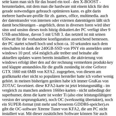
seite kann man sich für das board ein tool - den X-BOOST -
herunterladen, mit dem man die hardware mit einem klick für den
gerade notwendigen gebrauch optimieren kann. es gibt darin
mehrere hardware-profile für zb. games, office, multimedia. auch
der datentransfer von internen oder externen datenträgern läßt sich
damit beschleunigen - angeblich, denn in diversen foren wird über
sinn und unsinn dieses tools hitzig diskutiert.der PC verfügt über 9
USB-anschlüsse, davon 5 mit USB 3. das netzteil ist mit seinen
650watt für die vorhandene konfiguration ausreichend bemessen.
der PC startet schnell hoch und schon ca. 10 sekunden nach dem
einschalten ist dank der 240GB-SSD von PNY ein anmelden unter
windows 10 prof. x64 möglich.alle treiber und beinahe alle
aktuellen updates waren bereits installiert. die aktivierung von
windows erfolgt über den auf der rechnung vermerkten produkt-key
und klappte anstandslos.für die grafik zuständig ist eine Geforce
GTX 1660 mit 6MB von KFA2. zugegeben, von diesem am
grafikmarkt eher nicht so populären hersteller hatte ich vorher wenig
gehört. in meinen bisherigen geräten habe ich immer GraKas von
ZOTAC favorisiert. diese KFA2-karte ist jetzt leistungsmäßig - im
vergleich zu manchen anderen 1660er-karten - nicht unbedingt der
superburner, denn die karte ist weder Ti (also eine leistungsfähigere
version der ursprungskarte), noch OC (werksseitig übertaktet), noch
ein SUPER-format (mit mehr und besserem GDDR6-speicher).es
gibt die OC-software Xtreme Tuner von KFA2, die am PC nicht
installiert war. Mit dieser zusätzlichen Software können Sie auch