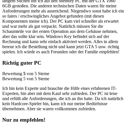
langem Suchen bin ich auf den Memory PC mit der GTX 1060
6GB gestoßen. Die anderen technischen Daten waren für meine
Anforderungen mehr als ausreichend. Nirgendwo sonst habe ich ein
so faires / erschwingliches Angebot gefunden (mit diesen
Komponenten meine ich). Der PC kam viel schneller als erwartet
und war mehr als gut verpackt. Natürlich müssen Sie die
Schaumteile vor der ersten Operation aus dem Gehäuse nehmen,
aber das sollte klar sein. Windows Key befindet sich auf der
Rechnung und kann sehr einfach aktiviert werden. Alles in allem
bereue ich die Bestellung nicht und kann jetzt GTA 5 usw. richtig
spielen. Ich würde es auch Freunden oder der Familie empfehlen!
Richtig guter PC
Bewertung
5
von 5 Sterne
Bewertung 5 von 5 Sterne
Ich bin kein Experte und brauchte die Hilfe eines erfahrenen IT-
Experten, bin aber mit dem Kauf sehr zufrieden. Der PC ist leise
und erfüllt alle Anforderungen, die ich an ihn hatte. Da ich natürlich
kein Hardcore-Spieler bin, kann ich nur meine Bedürfnisse
übernehmen. Aber sie waren vollkommen zufrieden.
Nur zu empfehlen!