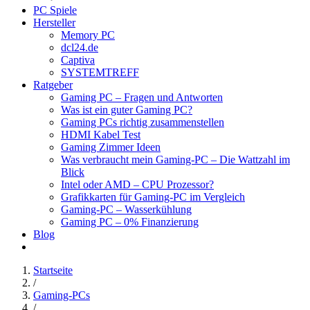
PC Spiele
Hersteller
Memory PC
dcl24.de
Captiva
SYSTEMTREFF
Ratgeber
Gaming PC – Fragen und Antworten
Was ist ein guter Gaming PC?
Gaming PCs richtig zusammenstellen
HDMI Kabel Test
Gaming Zimmer Ideen
Was verbraucht mein Gaming-PC – Die Wattzahl im
Blick
Intel oder AMD – CPU Prozessor?
Grafikkarten für Gaming-PC im Vergleich
Gaming-PC – Wasserkühlung
Gaming PC – 0% Finanzierung
Blog
Startseite
/
Gaming-PCs
/