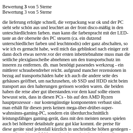
Bewertung
3
von 5 Sterne
Bewertung 3 von 5 Sterne
die lieferung erfolgte schnell, die verpackung war ok und der PC
sieht sehr schön aus und leuchtet an der front disco-mäßig in den
unteschiedlichsten farben. man kann die farbenpracht mit der LED-
taste an der oberseite des PC steuern (ca. ein dutzend
unterschiedlicher farben und leuchtmodis) oder ganz abschalten, so
wie ich es gemacht habe, weil mich das geblinksel nach einiger zeit
dann doch etwas nervte.vor der ersten inbetriebnahme muss man die
seitliche plexiglasscheibe abnehmen um den transportschutz im
inneren zu entfernen. dh. man benötigt passendes werkzeug - ein
mittlerer schraubendreher reicht. aufgrund mancher rezensionen in
bezug auf transportschäden habe ich auch die andere seite des
gehäuses geöffnet, um nachzusehen, ob SSD und HDD nicht beim
transport aus den halterungen gerissen worden waren. die beiden
haben die reise aber gut überstanden.vor dem kauf sollte einem
bewusst sein, dass in diesen PCs - bis auf den AMD Ryzen
hauptprozessor - nur kostengünstige komponenten verbaut sind.
man erhält für diesen preis keinen mega-über-drüber-super-
wahnsinns-gaming-PC, sondern ein überdurchschnittlich
leistungsfähiges gaming-gerät, dass mit den meisten neuen spielen
auch bei höherer detailstufe ganz gut klar kommt. die preise für
diese geräte sind jedenfall kürzlich in unchristliche höhen gestiegen -