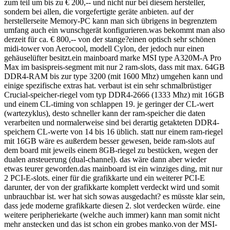
zum teil um bis zu € 200,-- und nicht nur bei diesem hersteller,
sondern bei allen, die vorgefertigte geräte anbieten. auf der
herstellerseite Memory-PC kann man sich übrigens in begrenztem
umfang auch ein wunschgerät konfigurieren.was bekommt man also
derzeit für ca. € 800,-- von der stange?einen optisch sehr schönen
midi-tower von Aerocool, modell Cylon, der jedoch nur einen
gehäuselüfter besitzt.ein mainboard marke MSI type A320M-A Pro
Max im basispreis-segment mit nur 2 ram-slots, dass mit max. 64GB
DDR4-RAM bis zur type 3200 (mit 1600 Mhz) umgehen kann und
einige spezifische extras hat. verbaut ist ein sehr schmalbrüstiger
Crucial-speicher-riegel vom typ DDR4-2666 (1333 Mhz) mit 16GB
und einem CL-timing von schlappen 19. je geringer der CL-wert
(wartezyklus), desto schneller kann der ram-speicher die daten
verarbeiten und normalerweise sind bei derartig getakteten DDR4-
speichern CL-werte von 14 bis 16 üblich. statt nur einem ram-riegel
mit 16GB wäre es außerdem besser gewesen, beide ram-slots auf
dem board mit jeweils einem 8GB-riegel zu bestücken, wegen der
dualen ansteuerung (dual-channel). das wäre dann aber wieder
etwas teurer geworden.das mainboard ist ein winziges ding, mit nur
2 PCI-E-slots. einer für die grafikkarte und ein weiterer PCI-E
darunter, der von der grafikkarte komplett verdeckt wird und somit
unbrauchbar ist. wer hat sich sowas ausgedacht? es müsste klar sein,
dass jede moderne grafikkarte diesen 2. slot verdecken würde. eine
weitere peripheriekarte (welche auch immer) kann man somit nicht
mehr anstecken und das ist schon ein grobes manko.von der MSI-