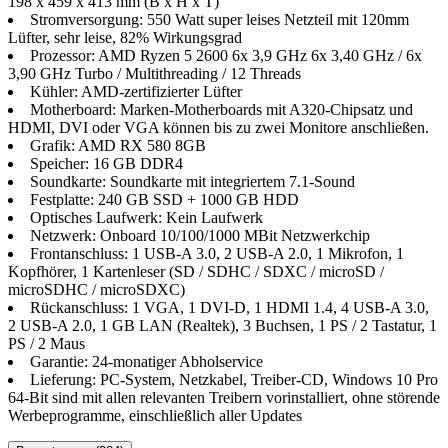
198 x 459 x 413 mm (B x H x T)
Stromversorgung: 550 Watt super leises Netzteil mit 120mm
Lüfter, sehr leise, 82% Wirkungsgrad
Prozessor: AMD Ryzen 5 2600 6x 3,9 GHz 6x 3,40 GHz / 6x
3,90 GHz Turbo / Multithreading / 12 Threads
Kühler: AMD-zertifizierter Lüfter
Motherboard: Marken-Motherboards mit A320-Chipsatz und
HDMI, DVI oder VGA können bis zu zwei Monitore anschließen.
Grafik: AMD RX 580 8GB
Speicher: 16 GB DDR4
Soundkarte: Soundkarte mit integriertem 7.1-Sound
Festplatte: 240 GB SSD + 1000 GB HDD
Optisches Laufwerk: Kein Laufwerk
Netzwerk: Onboard 10/100/1000 MBit Netzwerkchip
Frontanschluss: 1 USB-A 3.0, 2 USB-A 2.0, 1 Mikrofon, 1
Kopfhörer, 1 Kartenleser (SD / SDHC / SDXC / microSD /
microSDHC / microSDXC)
Rückanschluss: 1 VGA, 1 DVI-D, 1 HDMI 1.4, 4 USB-A 3.0,
2 USB-A 2.0, 1 GB LAN (Realtek), 3 Buchsen, 1 PS / 2 Tastatur, 1
PS / 2 Maus
Garantie: 24-monatiger Abholservice
Lieferung: PC-System, Netzkabel, Treiber-CD, Windows 10 Pro
64-Bit sind mit allen relevanten Treibern vorinstalliert, ohne störende
Werbeprogramme, einschließlich aller Updates