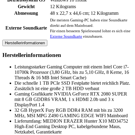
Gewicht
‎12 Kilograms
Abmessung
‎48 x 22,7 x 44,6 cm; 12 Kilogramm
Die meisten Gaming-PC haben eine Soundkarte
direkt auf dem Mainboard.
Externe Soundkarte
Für einen besseren Spielesound lohnt es sich eine
Externe Soundkarte
einzubauen.
Herstellerinformationen
Herstellerinformationen
Leistungsstarker Gaming Computer mit einem Intel Core i7-
10700k Prozessor (3,80 GHz, bis zu 5,10 GHz, 8 Kerne, 16
Threads & 16 MB Intel Smart Cache)
Die schnelle 1 TB PCIe SSD Festplatte bietet reichlich Platz.
Zusätzlich ist eine große 2 TB HDD verbaut
Gaming Grafikkarte NVIDIA GeForce RTX 2080 SUPER
mit 8 GB GDDR6 VRAM, 1 x HDMI 2.0b und 3 x
DisplayPort 1.4
32 GB HyperX Fury RGB DDR4 RAM mit bis zu 3200
MHz, MSI MPG Z490 GAMING EDGE WIFI Mainboard
Lieferumfang: MEDION ERAZER Hunter X10 MD34752
High-End Gaming Desktop PC, kabelgebundene Maus,
Netzkabel, Garantiekarte