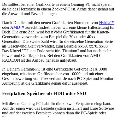
Du solltest bei einer Grafikkarte in einem Gaming-PC nicht sparen,
da sie das Herzstück in einem Zocker-PC ist. Achte daher genau auf
die Auswahl und Bezeichnungen.
Damit Du dich mit den neuen Grafikkarten Nummern von
Nvidia™
oder
AMD™
zurecht findest, haben wir eine kleine Hilfestellung für
Dich. Die erste Zahl wird bei nVidia Grafikkarten für die Karten-
Generation verwendet, zum Beispiel die 30xx oder 40xx
Generation. Die zweite Zahl wird für die einzelne Generation-Serie
als Geschwindigkeit verwendet, zum Beispiel xx60, xx70, xx80.
Das Kürzel "TI" am Ende steht für „Titanium“ und hat noch mehr
Power und Grafikspeicher. Bei den Grafikkarten von AMD
RADEON ist der Aufbau genauso aufgebaut.
In Deinem Gaming-PC ist eine Grafikkarte GeForce RTX 3080
eingebaut, mit einem Grafikspeicher von 10000 und mit einer
Gesamtbewertung von 76% verbaut. Je nach PC-Spiel und Monitor-
Auflösung ist die Grafikkarte genau dafür ausgelegt.
Festplatten Speicher ob HDD oder SSD
Mit diesem Gaming-PC habt Ihr direkt zwei Festplatten eingebaut.
Auf der einen wird das Betriebssystem installiert und Eure Software
und auf der zweiten Festplatte können dann die PC-Spiele oder