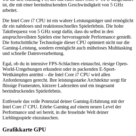
ist, die mit einer beeindruckenden Geschwindigkeit von ‎5 GHz
arbeitet.
Die ‎Intel ‎Core i7 CPU ist ein wahrer Leistungsträger und ermöglicht
dir ein nahtloses und reaktionsschnelles Spielerlebnis. Die hohe
Taktfrequenz von ‎5 GHz sorgt dafür, dass du selbst in den
anspruchsvollsten Spielen eine hervorragende Performance genießt.
Die fortschrittliche Technologie dieser CPU optimiert nicht nur die
Gaming-Leistung, sondern ermöglicht auch müheloses Multitasking
und schnelle Datenverarbeitung.
Egal, ob du in intensive FPS-Schlachten eintauchst, riesige Open-
World-Umgebungen erkundest oder in packenden E-Sport-
Wettkämpfen antrittst – die ‎Intel ‎Core i7 CPU wird allen
Anforderungen gerecht. Ihre leistungsstarke Architektur sorgt für
flüssige Frameraten, kürzere Ladezeiten und ein insgesamt
beeindruckendes Spielerlebnis.
Entfessele das volle Potenzial deiner Gaming-Erfahrung mit der
‎Intel ‎Core i7 CPU. Erlebe Gaming auf einem neuen Level der
Performance und sei bereit, in die fesselnde Welt deiner
Lieblingsspiele einzutauchen.
Grafikkarte GPU