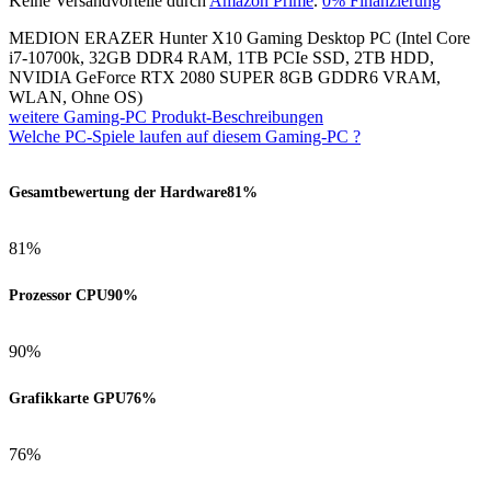
Keine Versandvorteile durch
Amazon Prime
.
0% Finanzierung
MEDION ERAZER Hunter X10 Gaming Desktop PC (Intel Core
i7-10700k, 32GB DDR4 RAM, 1TB PCIe SSD, 2TB HDD,
NVIDIA GeForce RTX 2080 SUPER 8GB GDDR6 VRAM,
WLAN, Ohne OS)
weitere Gaming-PC Produkt-Beschreibungen
Welche PC-Spiele laufen auf diesem Gaming-PC ?
Gesamtbewertung der Hardware
81%
81%
Prozessor CPU
90%
90%
Grafikkarte GPU
76%
76%