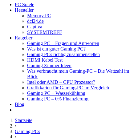
PC Spiele
Hersteller
Memory PC
dcl24.de
Captiva
SYSTEMTREFF
Ratgeber
Gaming PC – Fragen und Antworten
Was ist ein guter Gaming PC?
Gaming PCs richtig zusammenstellen
HDMI Kabel Test
Gaming Zimmer Ideen
Was verbraucht mein Gaming-PC – Die Wattzahl im
Blick
Intel oder AMD – CPU Prozessor?
Grafikkarten für Gaming-PC im Vergleich
Gaming-PC – Wasserkühlung
Gaming PC – 0% Finanzierung
Blog
Startseite
/
Gaming-PCs
/