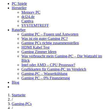
PC Spiele
Hersteller
Memory PC
dcl24.de
Captiva
SYSTEMTREFF
Ratgeber
Gaming PC – Fragen und Antworten
Was ist ein guter Gaming PC?
Gaming PCs richtig zusammenstellen
HDMI Kabel Test
Gaming Zimmer Ideen
Was verbraucht mein Gaming-PC – Die Wattzahl im
Blick
Intel oder AMD – CPU Prozessor?
Grafikkarten für Gaming-PC im Vergleich
Gaming-PC – Wasserkühlung
Gaming PC – 0% Finanzierung
Blog
Startseite
/
Gaming-PCs
/