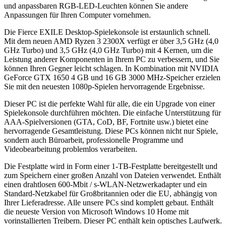
und anpassbaren RGB-LED-Leuchten können Sie andere
Anpassungen für Ihren Computer vornehmen.
Die Fierce EXILE Desktop-Spielekonsole ist erstaunlich schnell.
Mit dem neuen AMD Ryzen 3 2300X verfügt er über 3,5 GHz (4,0
GHz Turbo) und 3,5 GHz (4,0 GHz Turbo) mit 4 Kernen, um die
Leistung anderer Komponenten in Ihrem PC zu verbessern, und Sie
können Ihren Gegner leicht schlagen. In Kombination mit NVIDIA
GeForce GTX 1650 4 GB und 16 GB 3000 MHz-Speicher erzielen
Sie mit den neuesten 1080p-Spielen hervorragende Ergebnisse.
Dieser PC ist die perfekte Wahl für alle, die ein Upgrade von einer
Spielekonsole durchführen möchten. Die einfache Unterstützung für
AAA-Spielversionen (GTA, CoD, BF, Fortnite usw.) bietet eine
hervorragende Gesamtleistung. Diese PCs können nicht nur Spiele,
sondern auch Büroarbeit, professionelle Programme und
Videobearbeitung problemlos verarbeiten.
Die Festplatte wird in Form einer 1-TB-Festplatte bereitgestellt und
zum Speichern einer großen Anzahl von Dateien verwendet. Enthält
einen drahtlosen 600-Mbit / s-WLAN-Netzwerkadapter und ein
Standard-Netzkabel für Großbritannien oder die EU, abhängig von
Ihrer Lieferadresse. Alle unsere PCs sind komplett gebaut. Enthält
die neueste Version von Microsoft Windows 10 Home mit
vorinstallierten Treibern. Dieser PC enthält kein optisches Laufwerk.