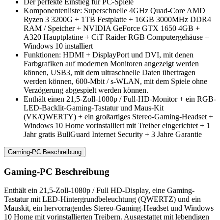
Der perfekte Einstieg für PC-Spiele
Komponentenliste: Superschnelle 4GHz Quad-Core AMD
Ryzen 3 3200G + 1TB Festplatte + 16GB 3000MHz DDR4
RAM / Speicher + NVIDIA GeForce GTX 1650 4GB +
A320 Hauptplatine + CiT Raider RGB Computergehäuse +
Windows 10 installiert
Funktionen: HDMI + DisplayPort und DVI, mit denen
Farbgrafiken auf modernen Monitoren angezeigt werden
können, USB3, mit dem ultraschnelle Daten übertragen
werden können, 600-Mbit / s-WLAN, mit dem Spiele ohne
Verzögerung abgespielt werden können.
Enthält einen 21,5-Zoll-1080p / Full-HD-Monitor + ein RGB-
LED-Backlit-Gaming-Tastatur und Maus-Kit
(VK/QWERTY) + ein großartiges Stereo-Gaming-Headset +
Windows 10 Home vorinstalliert mit Treiber eingerichtet + 1
Jahr gratis BullGuard Internet Security + 3 Jahre Garantie
Gaming-PC Beschreibung
Gaming-PC Beschreibung
Enthält ein 21,5-Zoll-1080p / Full HD-Display, eine Gaming-
Tastatur mit LED-Hintergrundbeleuchtung (QWERTZ) und ein
Mauskit, ein hervorragendes Stereo-Gaming-Headset und Windows
10 Home mit vorinstallierten Treibern. Ausgestattet mit lebendigen