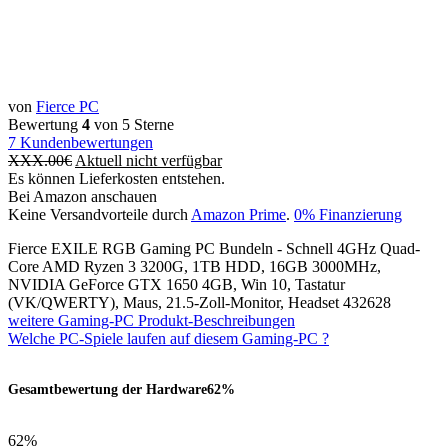
von
Fierce PC
Bewertung
4
von 5 Sterne
7
Kundenbewertungen
XXX.00
€
Aktuell nicht verfügbar
Es können Lieferkosten entstehen.
Bei Amazon anschauen
Keine Versandvorteile durch
Amazon Prime
.
0% Finanzierung
Fierce EXILE RGB Gaming PC Bundeln - Schnell 4GHz Quad-
Core AMD Ryzen 3 3200G, 1TB HDD, 16GB 3000MHz,
NVIDIA GeForce GTX 1650 4GB, Win 10, Tastatur
(VK/QWERTY), Maus, 21.5-Zoll-Monitor, Headset 432628
weitere Gaming-PC Produkt-Beschreibungen
Welche PC-Spiele laufen auf diesem Gaming-PC ?
Gesamtbewertung der Hardware
62%
62%