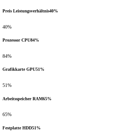
Preis Leistungsverhältnis
40%
40%
Prozessor CPU
84%
84%
Grafikkarte GPU
51%
51%
Arbeitsspeicher RAM
65%
65%
Festplatte HDD
51%