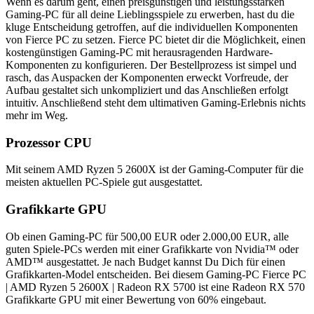
Wenn es darum geht, einen preisgünstigen und leistungsstarken
Gaming-PC für all deine Lieblingsspiele zu erwerben, hast du die
kluge Entscheidung getroffen, auf die individuellen Komponenten
von Fierce PC zu setzen. Fierce PC bietet dir die Möglichkeit, einen
kostengünstigen Gaming-PC mit herausragenden Hardware-
Komponenten zu konfigurieren. Der Bestellprozess ist simpel und
rasch, das Auspacken der Komponenten erweckt Vorfreude, der
Aufbau gestaltet sich unkompliziert und das Anschließen erfolgt
intuitiv. Anschließend steht dem ultimativen Gaming-Erlebnis nichts
mehr im Weg.
Prozessor CPU
Mit seinem AMD Ryzen 5 2600X ist der Gaming-Computer für die
meisten aktuellen PC-Spiele gut ausgestattet.
Grafikkarte GPU
Ob einen Gaming-PC für 500,00 EUR oder 2.000,00 EUR, alle
guten Spiele-PCs werden mit einer Grafikkarte von Nvidia™ oder
AMD™ ausgestattet. Je nach Budget kannst Du Dich für einen
Grafikkarten-Model entscheiden. Bei diesem Gaming-PC Fierce PC
| AMD Ryzen 5 2600X | Radeon RX 5700 ist eine Radeon RX 570
Grafikkarte GPU mit einer Bewertung von 60% eingebaut.