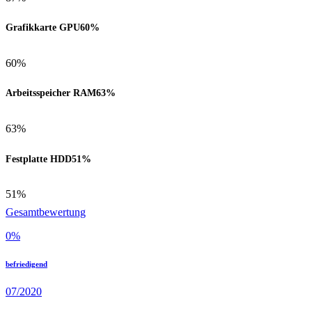
Grafikkarte GPU
60%
60%
Arbeitsspeicher RAM
63%
63%
Festplatte HDD
51%
51%
Gesamtbewertung
0
%
befriedigend
07/2020