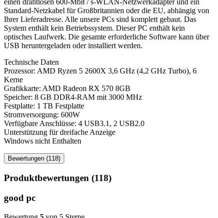
einen drahtlosen 600-Mbit / s-WLAN-Netzwerkadapter und ein
Standard-Netzkabel für Großbritannien oder die EU, abhängig von
Ihrer Lieferadresse. Alle unsere PCs sind komplett gebaut. Das
System enthält kein Betriebssystem. Dieser PC enthält kein
optisches Laufwerk. Die gesamte erforderliche Software kann über
USB heruntergeladen oder installiert werden.
Technische Daten
Prozessor: AMD Ryzen 5 2600X 3,6 GHz (4,2 GHz Turbo), 6
Kerne
Grafikkarte: AMD Radeon RX 570 8GB
Speicher: 8 GB DDR4-RAM mit 3000 MHz
Festplatte: 1 TB Festplatte
Stromversorgung: 600W
Verfügbare Anschlüsse: 4 USB3.1, 2 USB2.0
Unterstützung für dreifache Anzeige
Windows nicht Enthalten
Bewertungen (118)
Produktbewertungen (118)
good pc
Bewertung
5
von 5 Sterne