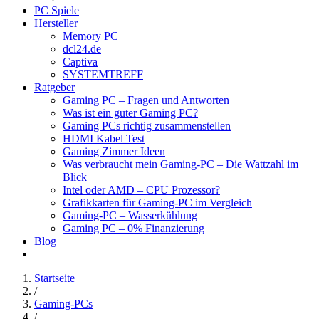
PC Spiele
Hersteller
Memory PC
dcl24.de
Captiva
SYSTEMTREFF
Ratgeber
Gaming PC – Fragen und Antworten
Was ist ein guter Gaming PC?
Gaming PCs richtig zusammenstellen
HDMI Kabel Test
Gaming Zimmer Ideen
Was verbraucht mein Gaming-PC – Die Wattzahl im
Blick
Intel oder AMD – CPU Prozessor?
Grafikkarten für Gaming-PC im Vergleich
Gaming-PC – Wasserkühlung
Gaming PC – 0% Finanzierung
Blog
Startseite
/
Gaming-PCs
/