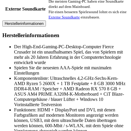
Die meisten Gaming-PC haben eine Soundkarte
direkt auf dem Mainboard.
Externe Soundkarte
Für einen besseren Spielesound lohnt es sich eine
Externe Soundkarte
einzubauen.
Herstellerinformationen
Herstellerinformationen
Der High-End-Gaming-PC-Desktop-Computer Fierce
Crusader ist ein unaufhaltsames Spiel, das von Spielern mit
mehr als 20 Jahren Erfahrung in der Computertechnologie
entwickelt wurde
Spielen Sie die neuesten AAA-Spiele mit maximalen
Einstellungen
Komponentenliste: Ultraschnelles 4,2-GHz-Sechs-Kern-
AMD Ryzen 5 2600X + 1 TB Festplatte + 8 GB 3000 MHz
DDR4-RAM / Speicher + AMD Radeon RX 570 8 GB +
ASUS AM4 PRIME A320M-K-Motherboard + CiT Blaze-
Computergehäuse / blauer Lüfter + Windows 10
Vorinstallierte Testversion
Funktionen: HDMI + DisplayPort und DVI, mit denen
Farbgrafiken auf modernen Monitoren angezeigt werden
können, USB3, mit dem ultraschnelle Daten übertragen
werden können, 600-Mbit / s-WLAN, mit dem Spiele ohne
Verzögerung abgespielt werden können.