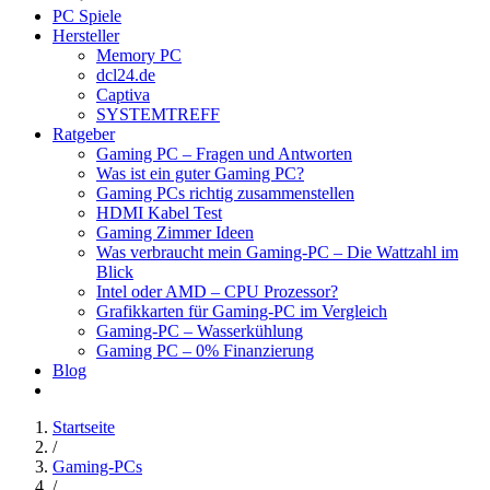
PC Spiele
Hersteller
Memory PC
dcl24.de
Captiva
SYSTEMTREFF
Ratgeber
Gaming PC – Fragen und Antworten
Was ist ein guter Gaming PC?
Gaming PCs richtig zusammenstellen
HDMI Kabel Test
Gaming Zimmer Ideen
Was verbraucht mein Gaming-PC – Die Wattzahl im
Blick
Intel oder AMD – CPU Prozessor?
Grafikkarten für Gaming-PC im Vergleich
Gaming-PC – Wasserkühlung
Gaming PC – 0% Finanzierung
Blog
Startseite
/
Gaming-PCs
/