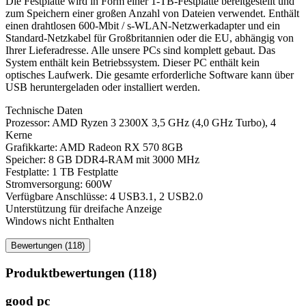
Die Festplatte wird in Form einer 1-TB-Festplatte bereitgestellt und
zum Speichern einer großen Anzahl von Dateien verwendet. Enthält
einen drahtlosen 600-Mbit / s-WLAN-Netzwerkadapter und ein
Standard-Netzkabel für Großbritannien oder die EU, abhängig von
Ihrer Lieferadresse. Alle unsere PCs sind komplett gebaut. Das
System enthält kein Betriebssystem. Dieser PC enthält kein
optisches Laufwerk. Die gesamte erforderliche Software kann über
USB heruntergeladen oder installiert werden.
Technische Daten
Prozessor: AMD Ryzen 3 2300X 3,5 GHz (4,0 GHz Turbo), 4
Kerne
Grafikkarte: AMD Radeon RX 570 8GB
Speicher: 8 GB DDR4-RAM mit 3000 MHz
Festplatte: 1 TB Festplatte
Stromversorgung: 600W
Verfügbare Anschlüsse: 4 USB3.1, 2 USB2.0
Unterstützung für dreifache Anzeige
Windows nicht Enthalten
Bewertungen (118)
Produktbewertungen (118)
good pc