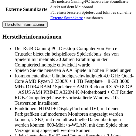
Die meisten Gaming-PC haben eine Soundkarte
direkt auf dem Mainboard.
Externe Soundkarte
Für einen besseren Spielesound lohnt es sich eine
Externe Soundkarte
einzubauen.
Herstellerinformationen
Herstellerinformationen
Der RGB Gaming PC-Desktop-Computer von Fierce
Crusader bietet ein beispielloses Spielerlebnis, das von
Spielern mit mehr als 20 Jahren Erfahrung in der
Computertechnologie entwickelt wurde
Spielen Sie die neuesten AAA-Spiele in hohen Einstellungen
Komponentenliste: Ultrahochgeschwindigkeit 4,0 GHz Quad-
Core AMD Ryzen 3 2300X + 1 TB Festplatte + 8 GB 3000
MHz DDR4 RAM / Speicher + AMD Radeon RX 570 8 GB
+ ASUS AM4 PRIME A320M-K-Motherboard + CiT Raider
RGB-Computergehäuse + vorinstallierte Windows 10-
Testversion Installieren
Funktionen: HDMI + DisplayPort und DVI, mit denen
Farbgrafiken auf modernen Monitoren angezeigt werden
können, USB3, mit dem ultraschnelle Daten übertragen
werden können, 600-Mbit / s-WLAN, mit dem Spiele ohne
Verzögerung abgespielt werden können.
1 Jahr kostenlose BullGuard Internet Security + 3 Jahre