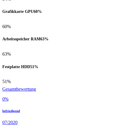
Grafikkarte GPU
60%
60%
Arbeitsspeicher RAM
63%
63%
Festplatte HDD
51%
51%
Gesamtbewertung
0
%
befriedigend
07/2020