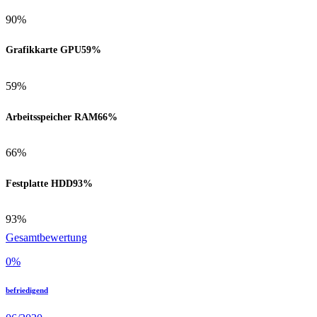
90%
Grafikkarte GPU
59%
59%
Arbeitsspeicher RAM
66%
66%
Festplatte HDD
93%
93%
Gesamtbewertung
0
%
befriedigend