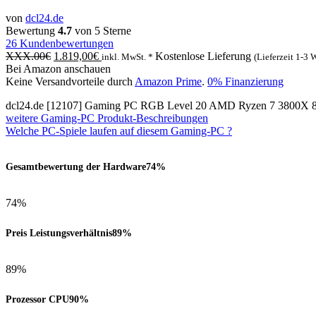
von
dcl24.de
Bewertung
4.7
von 5 Sterne
26
Kundenbewertungen
XXX.00
€
1.819,00
€
Kostenlose Lieferung
inkl. MwSt. *
(Lieferzeit 1-3 
Bei Amazon anschauen
Keine Versandvorteile durch
Amazon Prime
.
0% Finanzierung
dcl24.de [12107] Gaming PC RGB Level 20 AMD Ryzen 7 3800X
weitere Gaming-PC Produkt-Beschreibungen
Welche PC-Spiele laufen auf diesem Gaming-PC ?
Gesamtbewertung der Hardware
74%
74%
Preis Leistungsverhältnis
89%
89%
Prozessor CPU
90%