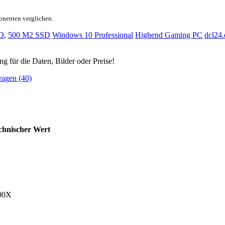
onenten verglichen.
D
,
500 M2 SSD
Windows 10 Professional
Highend Gaming PC
dcl24.
ng für die Daten, Bilder oder Preise!
ragen (40)
chnischer Wert
800X