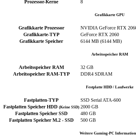
Prozessor-Kerne
8
Grafikkarte GPU
Grafikkarte Prozessor
NVIDIA GeForce RTX 206
Grafikkarte-TYP
GeForce RTX 2060
Grafikkarte Speicher
6144 MB (6144 MB)
Arbeitsspeicher RAM
Arbeitsspeicher RAM
32 GB
Arbeitsspeicher RAM-TYP
DDR4 SDRAM
Festplatte HDD / Laufwerke
Fastplatten-TYP
SSD Serial ATA-600
Fastplatten Speicher HDD
2000 GB
(Keine SSD)
Fastplatten Speicher SSD
480 GB
Fastplatten Speicher M.2 - SSD
500 GB
Weitere Gaming-PC Information