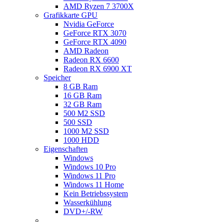
AMD Ryzen 7 3700X
Grafikkarte GPU
Nvidia GeForce
GeForce RTX 3070
GeForce RTX 4090
AMD Radeon
Radeon RX 6600
Radeon RX 6900 XT
Speicher
8 GB Ram
16 GB Ram
32 GB Ram
500 M2 SSD
500 SSD
1000 M2 SSD
1000 HDD
Eigenschaften
Windows
Windows 10 Pro
Windows 11 Pro
Windows 11 Home
Kein Betriebssystem
Wasserkühlung
DVD+/-RW