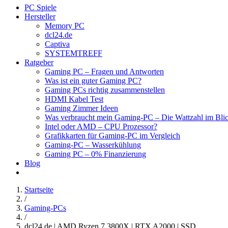
PC Spiele
Hersteller
Memory PC
dcl24.de
Captiva
SYSTEMTREFF
Ratgeber
Gaming PC – Fragen und Antworten
Was ist ein guter Gaming PC?
Gaming PCs richtig zusammenstellen
HDMI Kabel Test
Gaming Zimmer Ideen
Was verbraucht mein Gaming-PC – Die Wattzahl im Bli
Intel oder AMD – CPU Prozessor?
Grafikkarten für Gaming-PC im Vergleich
Gaming-PC – Wasserkühlung
Gaming PC – 0% Finanzierung
Blog
Startseite
/
Gaming-PCs
/
dcl24.de | AMD Ryzen 7 3800X | RTX A2000 | SSD