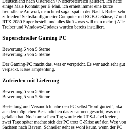
Deutschland nach Österreich / Niederösterreich geliefert. Ich hatte
einige Male Kontakt per E-Mail, ich erhielt immer eine kurze
freundliche Antwort, manchmal sogar spät in der Nacht. Bisher sehr
zufrieden! Selbstkonfigurierter Computer mit RGB-Gehäuse, i7 und
RTX 2080 Super bestellt und alles läuft - was will man mehr :) Alle
Treiber und Windows-Updates wurden bereits installiert.
Superschneller Gaming PC
Bewertung
5
von 5 Sterne
Bewertung 5 von 5 Sterne
Der Gaming-PC macht das, was er verspricht. Es war auch sehr gut
verpackt. Klare Empfehlung.
Zufrieden mit Lieferung
Bewertung
5
von 5 Sterne
Bewertung 5 von 5 Sterne
Bestellung und VersandIch habe den PC selbst "konfiguriert", aka
aus den möglichen Bestandteilen das zusammengesucht, was mir
gefallen hat. Noch am selben Tag wurde ein UPS-Label kreiert,
zwei Tage später machte sich der PC trotz C-Krise auf den Weg von
Sachsen nach Bayern. Schneller geht es wohl kaum, wenn der PC