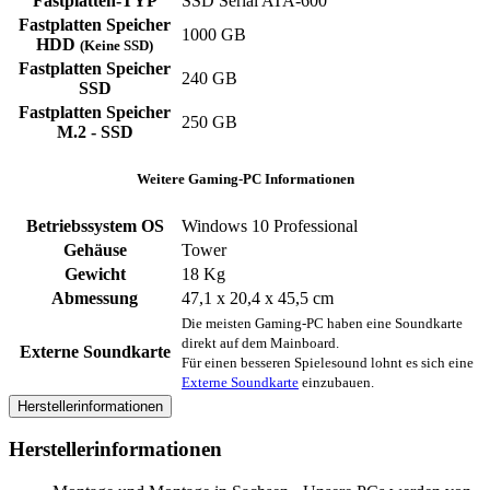
Fastplatten-TYP
SSD Serial ATA-600
Fastplatten Speicher
1000 GB
HDD
(Keine SSD)
Fastplatten Speicher
240 GB
SSD
Fastplatten Speicher
250 GB
M.2 - SSD
Weitere Gaming-PC Informationen
Betriebssystem OS
Windows 10 Professional
Gehäuse
Tower
Gewicht
18 Kg
Abmessung
47,1 x 20,4 x 45,5 cm
Die meisten Gaming-PC haben eine Soundkarte
direkt auf dem Mainboard.
Externe Soundkarte
Für einen besseren Spielesound lohnt es sich eine
Externe Soundkarte
einzubauen.
Herstellerinformationen
Herstellerinformationen