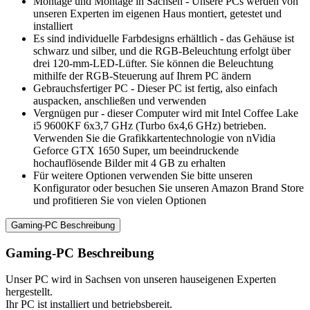
Montage und Montage in Sachsen - Unsere PCs werden von
unseren Experten im eigenen Haus montiert, getestet und
installiert
Es sind individuelle Farbdesigns erhältlich - das Gehäuse ist
schwarz und silber, und die RGB-Beleuchtung erfolgt über
drei 120-mm-LED-Lüfter. Sie können die Beleuchtung
mithilfe der RGB-Steuerung auf Ihrem PC ändern
Gebrauchsfertiger PC - Dieser PC ist fertig, also einfach
auspacken, anschließen und verwenden
Vergnügen pur - dieser Computer wird mit Intel Coffee Lake
i5 9600KF 6x3,7 GHz (Turbo 6x4,6 GHz) betrieben.
Verwenden Sie die Grafikkartentechnologie von nVidia
Geforce GTX 1650 Super, um beeindruckende
hochauflösende Bilder mit 4 GB zu erhalten
Für weitere Optionen verwenden Sie bitte unseren
Konfigurator oder besuchen Sie unseren Amazon Brand Store
und profitieren Sie von vielen Optionen
Gaming-PC Beschreibung
Gaming-PC Beschreibung
Unser PC wird in Sachsen von unseren hauseigenen Experten
hergestellt.
Ihr PC ist installiert und betriebsbereit.