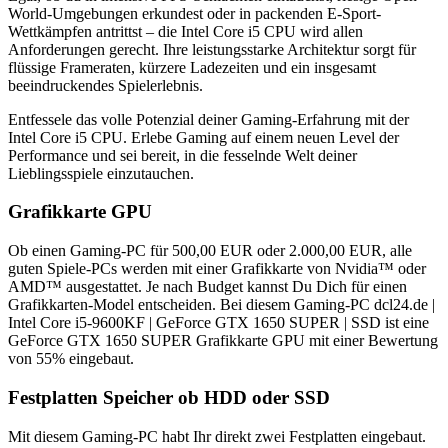
World-Umgebungen erkundest oder in packenden E-Sport-
Wettkämpfen antrittst – die Intel Core i5 CPU wird allen
Anforderungen gerecht. Ihre leistungsstarke Architektur sorgt für
flüssige Frameraten, kürzere Ladezeiten und ein insgesamt
beeindruckendes Spielerlebnis.
Entfessele das volle Potenzial deiner Gaming-Erfahrung mit der
Intel Core i5 CPU. Erlebe Gaming auf einem neuen Level der
Performance und sei bereit, in die fesselnde Welt deiner
Lieblingsspiele einzutauchen.
Grafikkarte GPU
Ob einen Gaming-PC für 500,00 EUR oder 2.000,00 EUR, alle
guten Spiele-PCs werden mit einer Grafikkarte von Nvidia™ oder
AMD™ ausgestattet. Je nach Budget kannst Du Dich für einen
Grafikkarten-Model entscheiden. Bei diesem Gaming-PC dcl24.de |
Intel Core i5-9600KF | GeForce GTX 1650 SUPER | SSD ist eine
GeForce GTX 1650 SUPER Grafikkarte GPU mit einer Bewertung
von 55% eingebaut.
Festplatten Speicher ob HDD oder SSD
Mit diesem Gaming-PC habt Ihr direkt zwei Festplatten eingebaut.