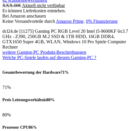
42
Kundenbewertungen
XXX.00
€
Aktuell nicht verfügbar
Es können Lieferkosten entstehen.
Bei Amazon anschauen
Keine Versandvorteile durch
Amazon Prime
.
0% Finanzierung
dcl24.de [11275] Gaming PC RGB Level 20 Intel i5-9600KF 6x3.7
GHz - Z390, 250GB M.2 SSD & 1TB HDD, 16GB DDR4,
GTX1650 Super 4GB, WLAN, Windows 10 Pro Spiele Computer
Rechner
weitere Gaming-PC Produkt-Beschreibungen
Welche PC-Spiele laufen auf diesem Gaming-PC ?
Gesamtbewertung der Hardware
71%
71%
Preis Leistungsverhältnis
80%
80%
Prozessor CPU
86%