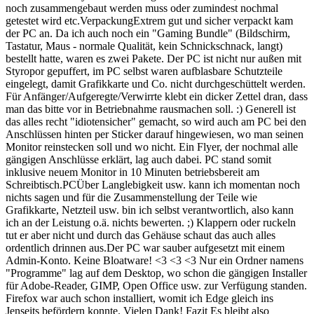
noch zusammengebaut werden muss oder zumindest nochmal
getestet wird etc.VerpackungExtrem gut und sicher verpackt kam
der PC an. Da ich auch noch ein "Gaming Bundle" (Bildschirm,
Tastatur, Maus - normale Qualität, kein Schnickschnack, langt)
bestellt hatte, waren es zwei Pakete. Der PC ist nicht nur außen mit
Styropor gepuffert, im PC selbst waren aufblasbare Schutzteile
eingelegt, damit Grafikkarte und Co. nicht durchgeschüttelt werden.
Für Anfänger/Aufgeregte/Verwirrte klebt ein dicker Zettel dran, dass
man das bitte vor in Betriebnahme rausmachen soll. :) Generell ist
das alles recht "idiotensicher" gemacht, so wird auch am PC bei den
Anschlüssen hinten per Sticker darauf hingewiesen, wo man seinen
Monitor reinstecken soll und wo nicht. Ein Flyer, der nochmal alle
gängigen Anschlüsse erklärt, lag auch dabei. PC stand somit
inklusive neuem Monitor in 10 Minuten betriebsbereit am
Schreibtisch.PCÜber Langlebigkeit usw. kann ich momentan noch
nichts sagen und für die Zusammenstellung der Teile wie
Grafikkarte, Netzteil usw. bin ich selbst verantwortlich, also kann
ich an der Leistung o.ä. nichts bewerten. ;) Klappern oder ruckeln
tut er aber nicht und durch das Gehäuse schaut das auch alles
ordentlich drinnen aus.Der PC war sauber aufgesetzt mit einem
Admin-Konto. Keine Bloatware! <3 <3 <3 Nur ein Ordner namens
"Programme" lag auf dem Desktop, wo schon die gängigen Installer
für Adobe-Reader, GIMP, Open Office usw. zur Verfügung standen.
Firefox war auch schon installiert, womit ich Edge gleich ins
Jenseits befördern konnte. Vielen Dank! Fazit Es bleibt also