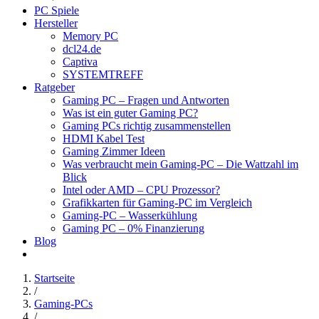
PC Spiele
Hersteller
Memory PC
dcl24.de
Captiva
SYSTEMTREFF
Ratgeber
Gaming PC – Fragen und Antworten
Was ist ein guter Gaming PC?
Gaming PCs richtig zusammenstellen
HDMI Kabel Test
Gaming Zimmer Ideen
Was verbraucht mein Gaming-PC – Die Wattzahl im
Blick
Intel oder AMD – CPU Prozessor?
Grafikkarten für Gaming-PC im Vergleich
Gaming-PC – Wasserkühlung
Gaming PC – 0% Finanzierung
Blog
Startseite
/
Gaming-PCs
/