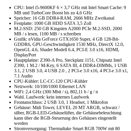
CPU: Intel i5-9600KF 6 × 3,7 GHz mit Intel Smart Cache: 9
MB und TurboCore Boost bis zu 4,6 GHz
Speicher: 16 GB DDR4-RAM, 2666 MHz Zweikanal
Festplatte: 1000 GB HDD SATA 3,5 Zoll
M.2-SSD: 250 GB Kingsten A2000 PCIe M.2-SSD, 2000
MB / s lesen, 1100 MB / s schreiben
Grafik: nVidia GeForce GTX1650 Super, 4 GB 128-Bit-
GDDR6, GPU-Geschwindigkeit 1530 MHz, DirectX 12.0,
OpenGL 4.6, Shader Modell 6.4, PCI-E 3.0 x16, HDMI,
DisplayPort
Hauptplatine: Z390-A Pro, Steckplatz 1151, Chipsatz Intel
Z390, 1 M.2 / M-Key, 6 SATA III, 4 DDR4-DIMMs, 1 USB
3.1, 2 USB 3.0, 4 USB 2.0 , 2 PCI-e 3.0 x16, 4 PCI-e 3.0 x1,
7.1 Audio
CPU-Kühler: LC-CC-120 CPU-Kühler
Netzwerk: 10/100/1000 Ethernet LAN
WiFi: 2,4 GHz (300 Mbit / s), 802,11 b / g / n
Wahl. Laufwerk: kein internes Laufwerk
Frontanschluss: 2 USB 3.0, 1 Headset, 1 Mikrofon
Gehäuse: Midi Tower, LEVEL 20 MT ARGB, schwarz /
silber, RGB-LED-Gehäuselüfter, die Gehäusebeleuchtung
kann über die RGB-Steuerung des Gehäuses eingestellt
werden
Stromversorgung: Thermaltake Smart RGB 700W mit 80