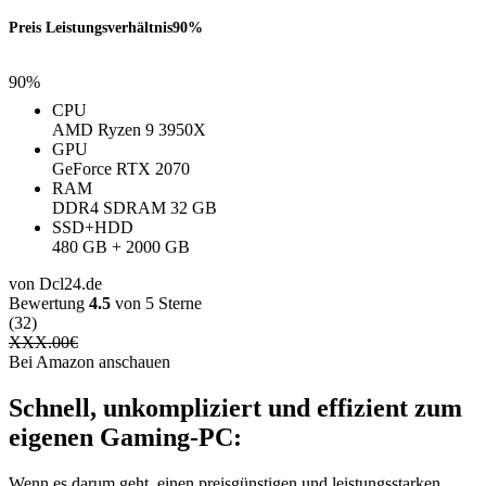
Preis Leistungsverhältnis
90%
90%
CPU
AMD Ryzen 9 3950X
GPU
GeForce RTX 2070
RAM
DDR4 SDRAM 32 GB
SSD+HDD
480 GB + 2000 GB
von Dcl24.de
Bewertung
4.5
von 5 Sterne
(32)
XXX.00
€
Bei Amazon anschauen
Schnell, unkompliziert und effizient zum
eigenen Gaming-PC:
Wenn es darum geht, einen preisgünstigen und leistungsstarken