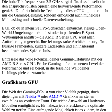
Die hohe Taktfrequenz von 3.5 GHz sorgt dafür, dass du selbst in
den anspruchsvollsten Spielen eine hervorragende Performance
genießt. Die fortschrittliche Technologie dieser CPU optimiert nicht
nur die Gaming-Leistung, sondern ermöglicht auch müheloses
Multitasking und schnelle Datenverarbeitung.
Egal, ob du in intensive FPS-Schlachten eintauchst, riesige Open-
World-Umgebungen erkundest oder in packenden E-Sport-
Wettkämpfen antrittst – die AMD R Series CPU wird allen
Anforderungen gerecht. Ihre leistungsstarke Architektur sorgt für
flüssige Frameraten, kürzere Ladezeiten und ein insgesamt
beeindruckendes Spielerlebnis.
Entfessele das volle Potenzial deiner Gaming-Erfahrung mit der
AMD R Series CPU. Erlebe Gaming auf einem neuen Level der
Performance und sei bereit, in die fesselnde Welt deiner
Lieblingsspiele einzutauchen.
Grafikkarte GPU
Die Welt der Gaming-PCs ist von einer Vielfalt geprägt, doch
diejenigen mit
Nvidia™
oder
AMD™
Grafikkarten stehen
zweifellos an vorderster Front. Die reiche Auswahl an Hardware-
Modellen ermöglicht es, für nahezu jede Preisklasse die optimale
Wahl zu treffen. Eine aufregende Möglichkeit ist es zudem, in den