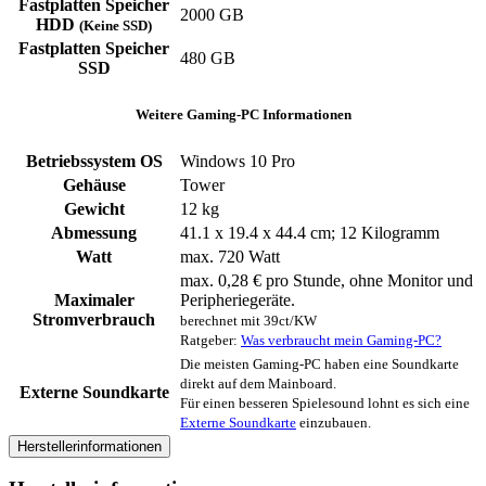
Fastplatten Speicher
2000 GB
HDD
(Keine SSD)
Fastplatten Speicher
480 GB
SSD
Weitere Gaming-PC Informationen
Betriebssystem OS
Windows 10 Pro
Gehäuse
Tower
Gewicht
12 kg
Abmessung
41.1 x 19.4 x 44.4 cm; 12 Kilogramm
Watt
max. 720 Watt
max. 0,28 € pro Stunde, ohne Monitor und
Maximaler
Peripheriegeräte.
Stromverbrauch
berechnet mit 39ct/KW
Ratgeber:
Was verbraucht mein Gaming-PC?
Die meisten Gaming-PC haben eine Soundkarte
direkt auf dem Mainboard.
Externe Soundkarte
Für einen besseren Spielesound lohnt es sich eine
Externe Soundkarte
einzubauen.
Herstellerinformationen