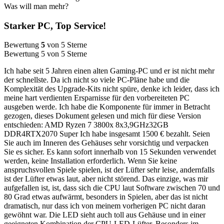
Was will man mehr?
Starker PC, Top Service!
Bewertung
5
von 5 Sterne
Bewertung 5 von 5 Sterne
Ich habe seit 5 Jahren einen alten Gaming-PC und er ist nicht mehr
der schnellste. Da ich nicht so viele PC-Pläne habe und die
Komplexität des Upgrade-Kits nicht spüre, denke ich leider, dass ich
meine hart verdienten Ersparnisse für den vorbereiteten PC
ausgeben werde. Ich habe die Komponente für immer in Betracht
gezogen, dieses Dokument gelesen und mich für diese Version
entschieden: AMD Ryzen 7 3800x 8x3,9GHz32GB
DDR4RTX2070 Super Ich habe insgesamt 1500 € bezahlt. Seien
Sie auch im Inneren des Gehäuses sehr vorsichtig und verpacken
Sie es sicher. Es kann sofort innerhalb von 15 Sekunden verwendet
werden, keine Installation erforderlich. Wenn Sie keine
anspruchsvollen Spiele spielen, ist der Lüfter sehr leise, andernfalls
ist der Lüfter etwas laut, aber nicht störend. Das einzige, was mir
aufgefallen ist, ist, dass sich die CPU laut Software zwischen 70 und
80 Grad etwas aufwärmt, besonders in Spielen, aber das ist nicht
dramatisch, nur dass ich von meinem vorherigen PC nicht daran
gewöhnt war. Die LED sieht auch toll aus Gehäuse und in einer
geeigneten Kombination der CPU-LED-Lüfter. Besonders im