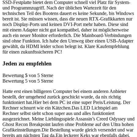
SSD-Festplatte bietet dem Computer schnell viel Platz für System-
und Programmzugriff. Nach der üblichen Wartezeit für den
technischen Teil des Bootens dauert es keine Sekunde, bis Windows
bereit ist. Sie müssen wissen, dass die neuen RTX-Grafikkarten nur
noch Display-Ports und keinen DVI-Port mehr haben. Diese sind
mit einem Adapter nicht gut kompatibel, daher ist möglicherweise
auch ein neuer Monitor erforderlich. Die Mainboard-Verbindungen
sind ohne Funktion. Ich habe den Umweg über einen USB-Adapter
gewählt, da HDMI leider schon belegt ist. Klare Kaufempfehlung
für einen zukunftssicheren PC!
Jeden zu empfehlen
Bewertung
5
von 5 Sterne
Bewertung 5 von 5 Sterne
Hatte erst einen billigeren Computer bei einem anderen Anbieter
bestellt, der umgehend zurück geschickt wurde, da nix richtig
funktioniert hat.Hier bei dem PC ist eine super Preis/Leistung. Der
Rechner schnurrt wie ein Kätzchen.Das LED Lichtspiel am
Rechner selbst sieht schon super aus und alles funktioniert
ausgezeichnet. Meine Lieblingsspiele Assassin’s Creed Odyssey und
Ghost Recon Breakpoint laufen ohne Probleme auf den Ultra hohen
Grafikeinstellungen.Die Bestellung wurde gleich versendet und war
bereits am nächsten Tag da.Ein leckerer Keks war ebenfalls dabei.