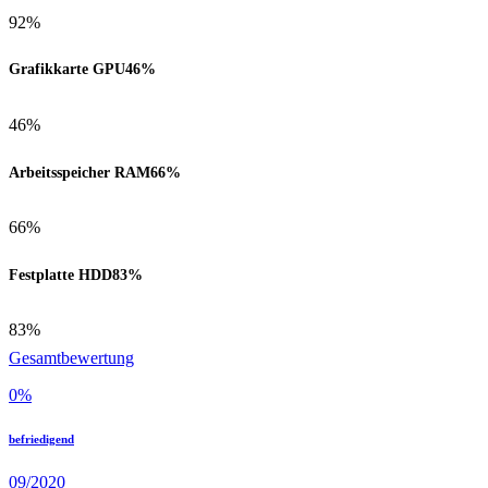
92%
Grafikkarte GPU
46%
46%
Arbeitsspeicher RAM
66%
66%
Festplatte HDD
83%
83%
Gesamtbewertung
0
%
befriedigend
09/2020