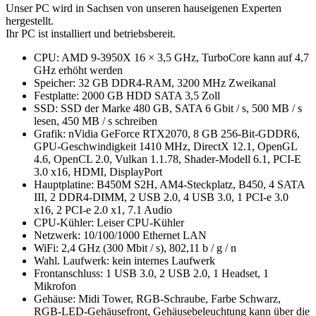
Unser PC wird in Sachsen von unseren hauseigenen Experten
hergestellt.
Ihr PC ist installiert und betriebsbereit.
CPU: AMD 9-3950X 16 × 3,5 GHz, TurboCore kann auf 4,7
GHz erhöht werden
Speicher: 32 GB DDR4-RAM, 3200 MHz Zweikanal
Festplatte: 2000 GB HDD SATA 3,5 Zoll
SSD: SSD der Marke 480 GB, SATA 6 Gbit / s, 500 MB / s
lesen, 450 MB / s schreiben
Grafik: nVidia GeForce RTX2070, 8 GB 256-Bit-GDDR6,
GPU-Geschwindigkeit 1410 MHz, DirectX 12.1, OpenGL
4.6, OpenCL 2.0, Vulkan 1.1.78, Shader-Modell 6.1, PCI-E
3.0 x16, HDMI, DisplayPort
Hauptplatine: B450M S2H, AM4-Steckplatz, B450, 4 SATA
III, 2 DDR4-DIMM, 2 USB 2.0, 4 USB 3.0, 1 PCI-e 3.0
x16, 2 PCI-e 2.0 x1, 7.1 Audio
CPU-Kühler: Leiser CPU-Kühler
Netzwerk: 10/100/1000 Ethernet LAN
WiFi: 2,4 GHz (300 Mbit / s), 802,11 b / g / n
Wahl. Laufwerk: kein internes Laufwerk
Frontanschluss: 1 USB 3.0, 2 USB 2.0, 1 Headset, 1
Mikrofon
Gehäuse: Midi Tower, RGB-Schraube, Farbe Schwarz,
RGB-LED-Gehäusefront, Gehäusebeleuchtung kann über die