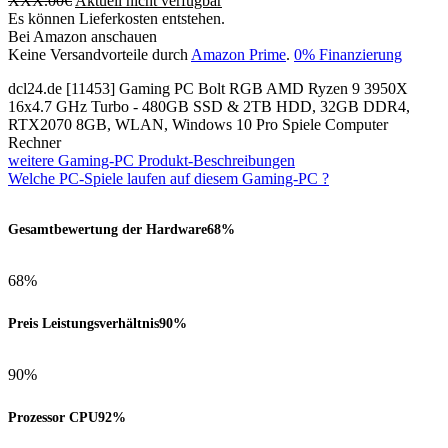
XXX.00
€
Aktuell nicht verfügbar
Es können Lieferkosten entstehen.
Bei Amazon anschauen
Keine Versandvorteile durch
Amazon Prime
.
0% Finanzierung
dcl24.de [11453] Gaming PC Bolt RGB AMD Ryzen 9 3950X
16x4.7 GHz Turbo - 480GB SSD & 2TB HDD, 32GB DDR4,
RTX2070 8GB, WLAN, Windows 10 Pro Spiele Computer
Rechner
weitere Gaming-PC Produkt-Beschreibungen
Welche PC-Spiele laufen auf diesem Gaming-PC ?
Gesamtbewertung der Hardware
68%
68%
Preis Leistungsverhältnis
90%
90%
Prozessor CPU
92%