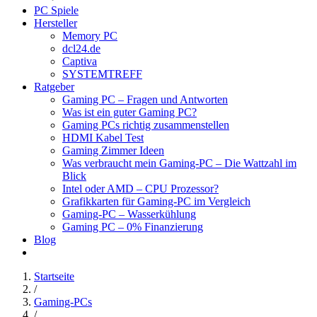
PC Spiele
Hersteller
Memory PC
dcl24.de
Captiva
SYSTEMTREFF
Ratgeber
Gaming PC – Fragen und Antworten
Was ist ein guter Gaming PC?
Gaming PCs richtig zusammenstellen
HDMI Kabel Test
Gaming Zimmer Ideen
Was verbraucht mein Gaming-PC – Die Wattzahl im
Blick
Intel oder AMD – CPU Prozessor?
Grafikkarten für Gaming-PC im Vergleich
Gaming-PC – Wasserkühlung
Gaming PC – 0% Finanzierung
Blog
Startseite
/
Gaming-PCs
/