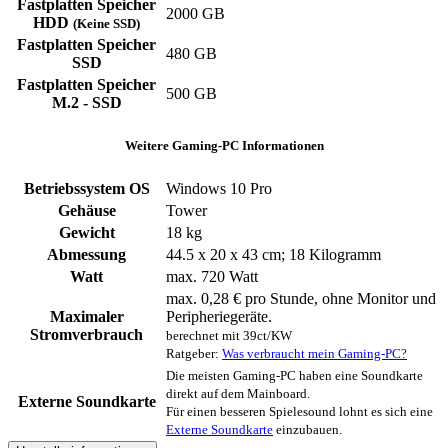
Fastplatten Speicher
2000 GB
HDD
(Keine SSD)
Fastplatten Speicher
480 GB
SSD
Fastplatten Speicher
500 GB
M.2 - SSD
Weitere Gaming-PC Informationen
Betriebssystem OS
Windows 10 Pro
Gehäuse
Tower
Gewicht
18 kg
Abmessung
44.5 x 20 x 43 cm; 18 Kilogramm
Watt
max. 720 Watt
max. 0,28 € pro Stunde, ohne Monitor und
Maximaler
Peripheriegeräte.
Stromverbrauch
berechnet mit 39ct/KW
Ratgeber:
Was verbraucht mein Gaming-PC?
Die meisten Gaming-PC haben eine Soundkarte
direkt auf dem Mainboard.
Externe Soundkarte
Für einen besseren Spielesound lohnt es sich eine
Externe Soundkarte
einzubauen.