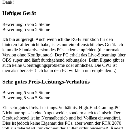
Dank!
Heftiges Gerät
Bewertung
5
von 5 Sterne
Bewertung 5 von 5 Sterne
Ich bin aufgeregt! Auch wenn ich die RGB-Funktion für den
hinteren Lüfter nicht habe, ist es nur ein offensichtliches Gerät. Ich
kann die Standardversion des PCs jedem empfehlen (die normale
Version ohne Konfigurator). Der PC erhält das Live-Streaming über
OBS super und läuft durchgehend reibungslos. Beim Elgato gibt es
auch keine Übertragungsprobleme oder ähnliches. Die CPU ist
niemals überlastet! Ich kann den PC wirklich nur empfehlen! ;)
Sehr gutes Preis-Leistungs-Verhältnis
Bewertung
5
von 5 Sterne
Bewertung 5 von 5 Sterne
Ein sehr gutes Preis-Leistungs-Verhältnis. High-End-Gaming-PC.
Nicht nur optisch eine Augenweide, sondern auch technisch. Der
Geräuschpegel ist im Normalbetrieb und bei Volllast einwandfrei.
Dies ist jedoch keine Eigenart des PCs, aber wenn der RTX 2070
voll ausgelastet ist, funktioniert der Lüfter ordnungsgemäß. Ändert