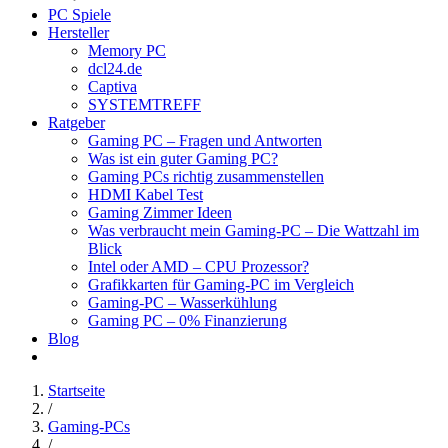
PC Spiele
Hersteller
Memory PC
dcl24.de
Captiva
SYSTEMTREFF
Ratgeber
Gaming PC – Fragen und Antworten
Was ist ein guter Gaming PC?
Gaming PCs richtig zusammenstellen
HDMI Kabel Test
Gaming Zimmer Ideen
Was verbraucht mein Gaming-PC – Die Wattzahl im
Blick
Intel oder AMD – CPU Prozessor?
Grafikkarten für Gaming-PC im Vergleich
Gaming-PC – Wasserkühlung
Gaming PC – 0% Finanzierung
Blog
Startseite
/
Gaming-PCs
/