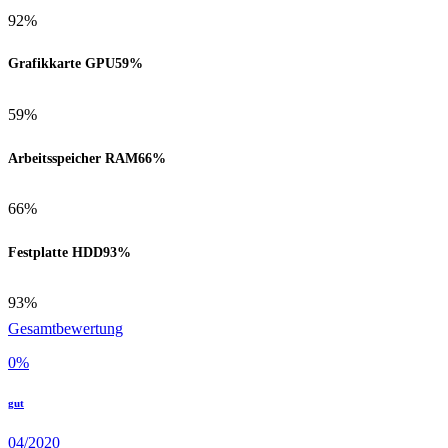
92%
Grafikkarte GPU
59%
59%
Arbeitsspeicher RAM
66%
66%
Festplatte HDD
93%
93%
Gesamtbewertung
0
%
gut
04/2020