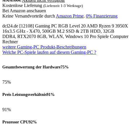
XXX.00
€
Aktuell nicht verfügbar
Kostenlose Lieferung
(Lieferzeit 1-3 Werktage)
Bei Amazon anschauen
Keine Versandvorteile durch
Amazon Prime
.
0% Finanzierung
dcl24.de [12108] Gaming PC RGB Level 20 AMD Ryzen 9 3950X
16x3.5 GHz - X470, 500GB M.2 SSD & 2TB HDD, 32GB
DDR4, RTX2070 8GB, WLAN, Windows 10 Pro Spiele Computer
Rechner
weitere Gaming-PC Produkt-Beschreibungen
Welche PC-Spiele laufen auf diesem Gaming-PC ?
Gesamtbewertung der Hardware
75%
75%
Preis Leistungsverhältnis
91%
91%
Prozessor CPU
92%