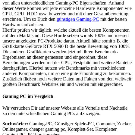
von allen unterschiedlichen Gaming-PC Eigenschaften. Anhand
dieser Werte können wir jede einzelne Hardware-Komponenten wie
CPU, GPU, HDD usw. bewerten und mit einer Gesamtbewertung
errechnen. Um so Euch den
günstigen Gaming-PC
mit der besten
Hardware aufzulisten.
Hierfür prüfen wir täglich, welche aktuell die besten Komponenten
auf dem Markt sind. Diese Hürde setzen wir als 100% und messen
unsere angelegten PC-Produkte daran. Aktuell hätte somit z.B. die
Grafikkarte GeForce RTX 5090 D die beste Bewertung von 100%.
Die anderen Grafikkarten werden jetzt mit ihren Benchmark-
Ergebnissen an dieser gemessen und eingeordnet, diese
Berechnungen werden mit der CPU, Festplatte und weitere Bauteile
durchgeführt. Hierbei nutzen wir Benchmarks mit verschiedenen
anderen Komponenten, um so eine gute Einordnung zu bekommen.
Zusätzlich fließen noch weitere Daten und Fakten von den weltweit
größten Benchmark-Websites ein und werden mit eingerechnet.
Gaming PC im Vergleich
Wir versuchen Dir auf unserer Website alle Vorteile und Nachteile
zu den unterschiedlichen Gaming PCs aufzuzeigen.
Suchwörter:
Gaming-PC, Günstiger Spiele-PC, Computer, Zocker,
Onlinegamer, cheaper gaming pc, Komplett-Set, Kompletter
Gaming-PC, PC Lautsprecher