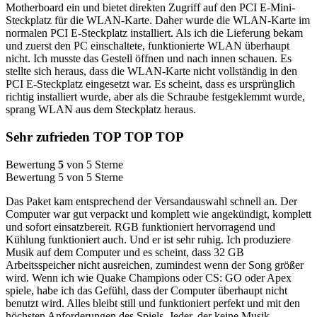
Motherboard ein und bietet direkten Zugriff auf den PCI E-Mini-
Steckplatz für die WLAN-Karte. Daher wurde die WLAN-Karte im
normalen PCI E-Steckplatz installiert. Als ich die Lieferung bekam
und zuerst den PC einschaltete, funktionierte WLAN überhaupt
nicht. Ich musste das Gestell öffnen und nach innen schauen. Es
stellte sich heraus, dass die WLAN-Karte nicht vollständig in den
PCI E-Steckplatz eingesetzt war. Es scheint, dass es ursprünglich
richtig installiert wurde, aber als die Schraube festgeklemmt wurde,
sprang WLAN aus dem Steckplatz heraus.
Sehr zufrieden TOP TOP TOP
Bewertung
5
von 5 Sterne
Bewertung 5 von 5 Sterne
Das Paket kam entsprechend der Versandauswahl schnell an. Der
Computer war gut verpackt und komplett wie angekündigt, komplett
und sofort einsatzbereit. RGB funktioniert hervorragend und
Kühlung funktioniert auch. Und er ist sehr ruhig. Ich produziere
Musik auf dem Computer und es scheint, dass 32 GB
Arbeitsspeicher nicht ausreichen, zumindest wenn der Song größer
wird. Wenn ich wie Quake Champions oder CS: GO oder Apex
spiele, habe ich das Gefühl, dass der Computer überhaupt nicht
benutzt wird. Alles bleibt still und funktioniert perfekt und mit den
höchsten Anforderungen des Spiels. Jeder, der keine Musik