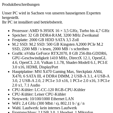
Produktbeschreibungen
Unser PC wird in Sachsen von unseren hauseigenen Experten
hergestellt.
Ihr PC ist installiert und betriebsbereit.
Prozessor: AMD 9-3950X 16 × 3,5 GHz, Turbo bis 4,7 GHz
Speicher: 32 GB DDR4-RAM, 3200 MHz Zweikanal
Festplatte: 2000 GB HDD SATA 3,5 Zoll
M.2 SSD: M.2 SSD: 500 GB Kingsten A2000 PCIe M.2
SSD, 2200 MB / s lesen, 2000 MB / s schreiben
Grafik: nVidia GeForce RTX2070, 8 GB 256-Bit-GDDR6,
GPU-Geschwindigkeit 1410 MHz, DirectX 12.1, OpenGL
4.6, OpenCL 2.0, Vulkan 1.1.78, Shader-Modell 6.1, PCI-E
3.0 x16, HDMI, DisplayPort
Hauptplatine: MSI X470 Gaming Max, Steckplatz AM4,
X470, 6 SATA III, 4 DDR4 DIMM, 2 USB-A 3.1, 4 USB-A
3.0, 2 USB-A 2.0, 2 PCI-e 3.0 x16, 1 PCI-e 2.0 x16, 3 PCI-e
2.0 x1, 7.1 Audio
CPU-Kühler: LC-CC-120 RGB-CPU-Kühler
CPU-Kühler: Leiser CPU-Kühler
Netzwerk: 10/100/1000 Ethernet LAN
WiFi: 2,4 GHz (300 Mbit / s), 802,11 b / g / n
Wahl. Laufwerk: kein internes Laufwerk
Frontanschluss: 2 USB 3.0, 1 Headset, 1 Mikrofon