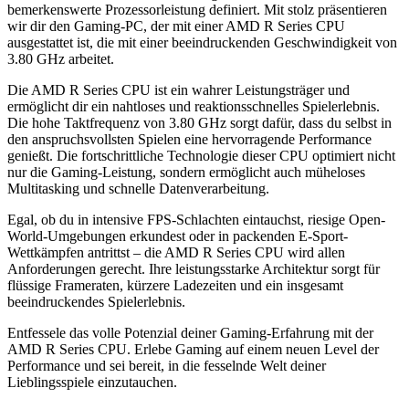
bemerkenswerte Prozessorleistung definiert. Mit stolz präsentieren
wir dir den Gaming-PC, der mit einer AMD R Series CPU
ausgestattet ist, die mit einer beeindruckenden Geschwindigkeit von
3.80 GHz arbeitet.
Die AMD R Series CPU ist ein wahrer Leistungsträger und
ermöglicht dir ein nahtloses und reaktionsschnelles Spielerlebnis.
Die hohe Taktfrequenz von 3.80 GHz sorgt dafür, dass du selbst in
den anspruchsvollsten Spielen eine hervorragende Performance
genießt. Die fortschrittliche Technologie dieser CPU optimiert nicht
nur die Gaming-Leistung, sondern ermöglicht auch müheloses
Multitasking und schnelle Datenverarbeitung.
Egal, ob du in intensive FPS-Schlachten eintauchst, riesige Open-
World-Umgebungen erkundest oder in packenden E-Sport-
Wettkämpfen antrittst – die AMD R Series CPU wird allen
Anforderungen gerecht. Ihre leistungsstarke Architektur sorgt für
flüssige Frameraten, kürzere Ladezeiten und ein insgesamt
beeindruckendes Spielerlebnis.
Entfessele das volle Potenzial deiner Gaming-Erfahrung mit der
AMD R Series CPU. Erlebe Gaming auf einem neuen Level der
Performance und sei bereit, in die fesselnde Welt deiner
Lieblingsspiele einzutauchen.