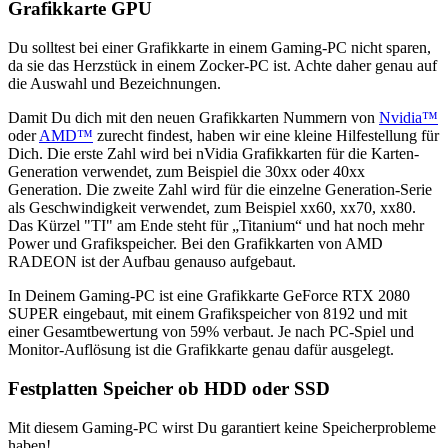
Grafikkarte GPU
Du solltest bei einer Grafikkarte in einem Gaming-PC nicht sparen,
da sie das Herzstück in einem Zocker-PC ist. Achte daher genau auf
die Auswahl und Bezeichnungen.
Damit Du dich mit den neuen Grafikkarten Nummern von
Nvidia™
oder
AMD™
zurecht findest, haben wir eine kleine Hilfestellung für
Dich. Die erste Zahl wird bei nVidia Grafikkarten für die Karten-
Generation verwendet, zum Beispiel die 30xx oder 40xx
Generation. Die zweite Zahl wird für die einzelne Generation-Serie
als Geschwindigkeit verwendet, zum Beispiel xx60, xx70, xx80.
Das Kürzel "TI" am Ende steht für „Titanium“ und hat noch mehr
Power und Grafikspeicher. Bei den Grafikkarten von AMD
RADEON ist der Aufbau genauso aufgebaut.
In Deinem Gaming-PC ist eine Grafikkarte GeForce RTX 2080
SUPER eingebaut, mit einem Grafikspeicher von 8192 und mit
einer Gesamtbewertung von 59% verbaut. Je nach PC-Spiel und
Monitor-Auflösung ist die Grafikkarte genau dafür ausgelegt.
Festplatten Speicher ob HDD oder SSD
Mit diesem Gaming-PC wirst Du garantiert keine Speicherprobleme
haben!