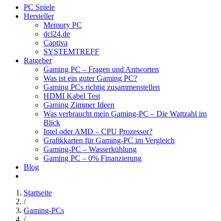
PC Spiele
Hersteller
Memory PC
dcl24.de
Captiva
SYSTEMTREFF
Ratgeber
Gaming PC – Fragen und Antworten
Was ist ein guter Gaming PC?
Gaming PCs richtig zusammenstellen
HDMI Kabel Test
Gaming Zimmer Ideen
Was verbraucht mein Gaming-PC – Die Wattzahl im
Blick
Intel oder AMD – CPU Prozessor?
Grafikkarten für Gaming-PC im Vergleich
Gaming-PC – Wasserkühlung
Gaming PC – 0% Finanzierung
Blog
Startseite
/
Gaming-PCs
/