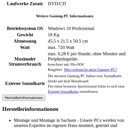
Laufwerke Zusatz
DVD/CD
Weitere Gaming-PC Informationen
Betriebssystem OS
Windows 10 Professional
Gewicht
18 Kg
Abmessung
45,5 x 21,5 x 50,5 cm
Watt
max. 720 Watt
max. 0,28 € pro Stunde, ohne Monitor und
Maximaler
Peripheriegeräte.
Stromverbrauch
berechnet mit 39ct/KW
Ratgeber:
Was verbraucht mein Gaming-PC?
Die meisten Gaming-PC haben eine Soundkarte
direkt auf dem Mainboard.
Externe Soundkarte
Für einen besseren Spielesound lohnt es sich eine
Externe Soundkarte
einzubauen.
Herstellerinformationen
Herstellerinformationen
Montage und Montage in Sachsen - Unsere PCs werden von
unseren Experten im eigenen Haus montiert, getestet und