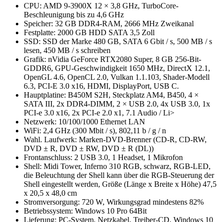
CPU: AMD 9-3900X 12 × 3,8 GHz, TurboCore-
Beschleunigung bis zu 4,6 GHz
Speicher: 32 GB DDR4-RAM, 2666 MHz Zweikanal
Festplatte: 2000 GB HDD SATA 3,5 Zoll
SSD: SSD der Marke 480 GB, SATA 6 Gbit / s, 500 MB / s
lesen, 450 MB / s schreiben
Grafik: nVidia GeForce RTX2080 Super, 8 GB 256-Bit-
GDDR6, GPU-Geschwindigkeit 1650 MHz, DirectX 12.1,
OpenGL 4.6, OpenCL 2.0, Vulkan 1.1.103, Shader-Modell
6.3, PCI-E 3.0 x16, HDMI, DisplayPort, USB C.
Hauptplatine: B450M S2H, Steckplatz AM4, B450, 4 ×
SATA III, 2x DDR4-DIMM, 2 × USB 2.0, 4x USB 3.0, 1x
PCI-e 3.0 x16, 2x PCI-e 2.0 x1, 7.1 Audio / Li>
Netzwerk: 10/100/1000 Ethernet LAN
WiFi: 2,4 GHz (300 Mbit / s), 802,11 b / g / n
Wahl. Laufwerk: Marken-DVD-Brenner (CD-R, CD-RW,
DVD ± R, DVD ± RW, DVD ± R (DL))
Frontanschluss: 2 USB 3.0, 1 Headset, 1 Mikrofon
Shell: Midi Tower, Inferno 310 RGB, schwarz, RGB-LED,
die Beleuchtung der Shell kann über die RGB-Steuerung der
Shell eingestellt werden, Größe (Länge x Breite x Höhe) 47,5
x 20,5 x 48,0 cm
Stromversorgung: 720 W, Wirkungsgrad mindestens 82%
Betriebssystem: Windows 10 Pro 64Bit
Lieferung: PC-System, Netzkabel, Treiber-CD, Windows 10