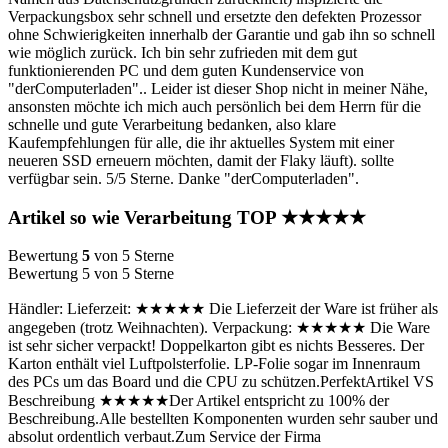
Verpackungsbox sehr schnell und ersetzte den defekten Prozessor
ohne Schwierigkeiten innerhalb der Garantie und gab ihn so schnell
wie möglich zurück. Ich bin sehr zufrieden mit dem gut
funktionierenden PC und dem guten Kundenservice von
"derComputerladen".. Leider ist dieser Shop nicht in meiner Nähe,
ansonsten möchte ich mich auch persönlich bei dem Herrn für die
schnelle und gute Verarbeitung bedanken, also klare
Kaufempfehlungen für alle, die ihr aktuelles System mit einer
neueren SSD erneuern möchten, damit der Flaky läuft). sollte
verfügbar sein. 5/5 Sterne. Danke "derComputerladen".
Artikel so wie Verarbeitung TOP ★★★★★
Bewertung
5
von 5 Sterne
Bewertung 5 von 5 Sterne
Händler: Lieferzeit: ★★★★★ Die Lieferzeit der Ware ist früher als
angegeben (trotz Weihnachten). Verpackung: ★★★★★ Die Ware
ist sehr sicher verpackt! Doppelkarton gibt es nichts Besseres. Der
Karton enthält viel Luftpolsterfolie. LP-Folie sogar im Innenraum
des PCs um das Board und die CPU zu schützen.PerfektArtikel VS
Beschreibung ★★★★★Der Artikel entspricht zu 100% der
Beschreibung.Alle bestellten Komponenten wurden sehr sauber und
absolut ordentlich verbaut.Zum Service der Firma