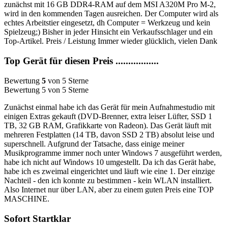
zunächst mit 16 GB DDR4-RAM auf dem MSI A320M Pro M-2,
wird in den kommenden Tagen ausreichen. Der Computer wird als
echtes Arbeitstier eingesetzt, dh Computer = Werkzeug und kein
Spielzeug;) Bisher in jeder Hinsicht ein Verkaufsschlager und ein
Top-Artikel. Preis / Leistung Immer wieder glücklich, vielen Dank
Top Gerät für diesen Preis .................
Bewertung
5
von 5 Sterne
Bewertung 5 von 5 Sterne
Zunächst einmal habe ich das Gerät für mein Aufnahmestudio mit
einigen Extras gekauft (DVD-Brenner, extra leiser Lüfter, SSD 1
TB, 32 GB RAM, Grafikkarte von Radeon). Das Gerät läuft mit
mehreren Festplatten (14 TB, davon SSD 2 TB) absolut leise und
superschnell. Aufgrund der Tatsache, dass einige meiner
Musikprogramme immer noch unter Windows 7 ausgeführt werden,
habe ich nicht auf Windows 10 umgestellt. Da ich das Gerät habe,
habe ich es zweimal eingerichtet und läuft wie eine 1. Der einzige
Nachteil - den ich konnte zu bestimmen - kein WLAN installiert.
Also Internet nur über LAN, aber zu einem guten Preis eine TOP
MASCHINE.
Sofort Startklar