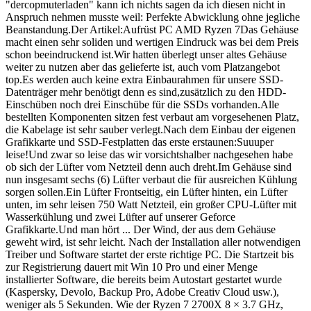
"dercopmuterladen" kann ich nichts sagen da ich diesen nicht in
Anspruch nehmen musste weil: Perfekte Abwicklung ohne jegliche
Beanstandung.Der Artikel:Aufrüst PC AMD Ryzen 7Das Gehäuse
macht einen sehr soliden und wertigen Eindruck was bei dem Preis
schon beeindruckend ist.Wir hatten überlegt unser altes Gehäuse
weiter zu nutzen aber das gelieferte ist, auch vom Platzangebot
top.Es werden auch keine extra Einbaurahmen für unsere SSD-
Datenträger mehr benötigt denn es sind,zusätzlich zu den HDD-
Einschüben noch drei Einschübe für die SSDs vorhanden.Alle
bestellten Komponenten sitzen fest verbaut am vorgesehenen Platz,
die Kabelage ist sehr sauber verlegt.Nach dem Einbau der eigenen
Grafikkarte und SSD-Festplatten das erste erstaunen:Suuuper
leise!Und zwar so leise das wir vorsichtshalber nachgesehen habe
ob sich der Lüfter vom Netzteil denn auch dreht.Im Gehäuse sind
nun insgesamt sechs (6) Lüfter verbaut die für ausreichen Kühlung
sorgen sollen.Ein Lüfter Frontseitig, ein Lüfter hinten, ein Lüfter
unten, im sehr leisen 750 Watt Netzteil, ein großer CPU-Lüfter mit
Wasserkühlung und zwei Lüfter auf unserer Geforce
Grafikkarte.Und man hört ... Der Wind, der aus dem Gehäuse
geweht wird, ist sehr leicht. Nach der Installation aller notwendigen
Treiber und Software startet der erste richtige PC. Die Startzeit bis
zur Registrierung dauert mit Win 10 Pro und einer Menge
installierter Software, die bereits beim Autostart gestartet wurde
(Kaspersky, Devolo, Backup Pro, Adobe Creativ Cloud usw.),
weniger als 5 Sekunden. Wie der Ryzen 7 2700X 8 × 3.7 GHz,