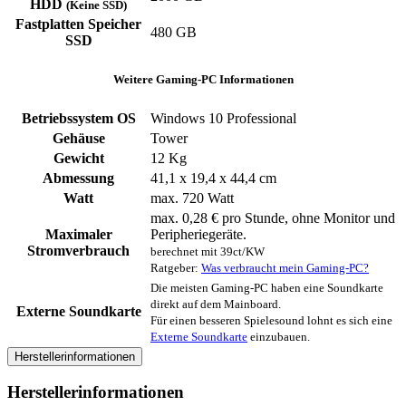
HDD
(Keine SSD)
Fastplatten Speicher
480 GB
SSD
Weitere Gaming-PC Informationen
Betriebssystem OS
Windows 10 Professional
Gehäuse
Tower
Gewicht
12 Kg
Abmessung
41,1 x 19,4 x 44,4 cm
Watt
max. 720 Watt
max. 0,28 € pro Stunde, ohne Monitor und
Maximaler
Peripheriegeräte.
Stromverbrauch
berechnet mit 39ct/KW
Ratgeber:
Was verbraucht mein Gaming-PC?
Die meisten Gaming-PC haben eine Soundkarte
direkt auf dem Mainboard.
Externe Soundkarte
Für einen besseren Spielesound lohnt es sich eine
Externe Soundkarte
einzubauen.
Herstellerinformationen
Herstellerinformationen