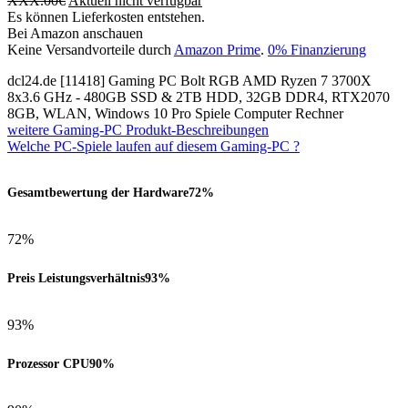
XXX.00
€
Aktuell nicht verfügbar
Es können Lieferkosten entstehen.
Bei Amazon anschauen
Keine Versandvorteile durch
Amazon Prime
.
0% Finanzierung
dcl24.de [11418] Gaming PC Bolt RGB AMD Ryzen 7 3700X
8x3.6 GHz - 480GB SSD & 2TB HDD, 32GB DDR4, RTX2070
8GB, WLAN, Windows 10 Pro Spiele Computer Rechner
weitere Gaming-PC Produkt-Beschreibungen
Welche PC-Spiele laufen auf diesem Gaming-PC ?
Gesamtbewertung der Hardware
72%
72%
Preis Leistungsverhältnis
93%
93%
Prozessor CPU
90%