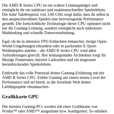
Die AMD R Series CPU ist ein wahrer Leistungsträger und
ermöglicht dir ein nahtloses und reaktionsschnelles Spielerlebnis.
Die hohe Taktfrequenz von 3.60 GHz sorgt dafür, dass du selbst in
den anspruchsvollsten Spielen eine hervorragende Performance
genießt. Die fortschrittliche Technologie dieser CPU optimiert nicht
nur die Gaming-Leistung, sondern ermöglicht auch müheloses
Multitasking und schnelle Datenverarbeitung.
Egal, ob du in intensive FPS-Schlachten eintauchst, riesige Open-
World-Umgebungen erkundest oder in packenden E-Sport-
Wettkämpfen antrittst – die AMD R Series CPU wird allen
Anforderungen gerecht. Ihre leistungsstarke Architektur sorgt für
flüssige Frameraten, kürzere Ladezeiten und ein insgesamt
beeindruckendes Spielerlebnis.
Entfessele das volle Potenzial deiner Gaming-Erfahrung mit der
AMD R Series CPU. Erlebe Gaming auf einem neuen Level der
Performance und sei bereit, in die fesselnde Welt deiner
Lieblingsspiele einzutauchen.
Grafikkarte GPU
Die meisten Gaming-PCs werden mit einer Grafikkarte von
Nvidia™ oder AMD™ ausgerüstet bzw. konfiguriert. So erhalten