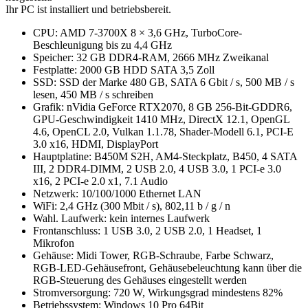
Ihr PC ist installiert und betriebsbereit.
CPU: AMD 7-3700X 8 × 3,6 GHz, TurboCore-
Beschleunigung bis zu 4,4 GHz
Speicher: 32 GB DDR4-RAM, 2666 MHz Zweikanal
Festplatte: 2000 GB HDD SATA 3,5 Zoll
SSD: SSD der Marke 480 GB, SATA 6 Gbit / s, 500 MB / s
lesen, 450 MB / s schreiben
Grafik: nVidia GeForce RTX2070, 8 GB 256-Bit-GDDR6,
GPU-Geschwindigkeit 1410 MHz, DirectX 12.1, OpenGL
4.6, OpenCL 2.0, Vulkan 1.1.78, Shader-Modell 6.1, PCI-E
3.0 x16, HDMI, DisplayPort
Hauptplatine: B450M S2H, AM4-Steckplatz, B450, 4 SATA
III, 2 DDR4-DIMM, 2 USB 2.0, 4 USB 3.0, 1 PCI-e 3.0
x16, 2 PCI-e 2.0 x1, 7.1 Audio
Netzwerk: 10/100/1000 Ethernet LAN
WiFi: 2,4 GHz (300 Mbit / s), 802,11 b / g / n
Wahl. Laufwerk: kein internes Laufwerk
Frontanschluss: 1 USB 3.0, 2 USB 2.0, 1 Headset, 1
Mikrofon
Gehäuse: Midi Tower, RGB-Schraube, Farbe Schwarz,
RGB-LED-Gehäusefront, Gehäusebeleuchtung kann über die
RGB-Steuerung des Gehäuses eingestellt werden
Stromversorgung: 720 W, Wirkungsgrad mindestens 82%
Betriebssystem: Windows 10 Pro 64Bit