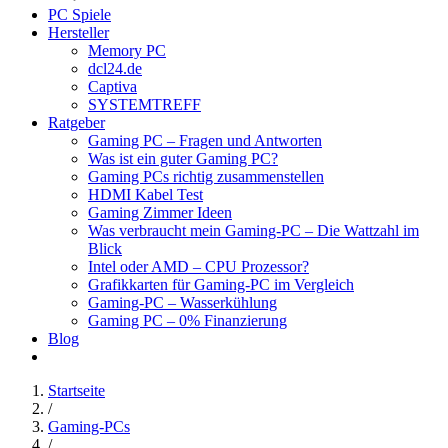
PC Spiele
Hersteller
Memory PC
dcl24.de
Captiva
SYSTEMTREFF
Ratgeber
Gaming PC – Fragen und Antworten
Was ist ein guter Gaming PC?
Gaming PCs richtig zusammenstellen
HDMI Kabel Test
Gaming Zimmer Ideen
Was verbraucht mein Gaming-PC – Die Wattzahl im
Blick
Intel oder AMD – CPU Prozessor?
Grafikkarten für Gaming-PC im Vergleich
Gaming-PC – Wasserkühlung
Gaming PC – 0% Finanzierung
Blog
Startseite
/
Gaming-PCs
/