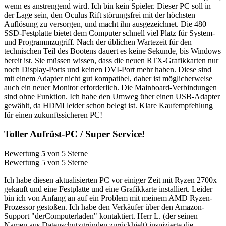
wenn es anstrengend wird. Ich bin kein Spieler. Dieser PC soll in
der Lage sein, den Oculus Rift störungsfrei mit der höchsten
Auflösung zu versorgen, und macht ihn ausgezeichnet. Die 480
SSD-Festplatte bietet dem Computer schnell viel Platz für System-
und Programmzugriff. Nach der üblichen Wartezeit für den
technischen Teil des Bootens dauert es keine Sekunde, bis Windows
bereit ist. Sie müssen wissen, dass die neuen RTX-Grafikkarten nur
noch Display-Ports und keinen DVI-Port mehr haben. Diese sind
mit einem Adapter nicht gut kompatibel, daher ist möglicherweise
auch ein neuer Monitor erforderlich. Die Mainboard-Verbindungen
sind ohne Funktion. Ich habe den Umweg über einen USB-Adapter
gewählt, da HDMI leider schon belegt ist. Klare Kaufempfehlung
für einen zukunftssicheren PC!
Toller Aufrüst-PC / Super Service!
Bewertung
5
von 5 Sterne
Bewertung 5 von 5 Sterne
Ich habe diesen aktualisierten PC vor einiger Zeit mit Ryzen 2700x
gekauft und eine Festplatte und eine Grafikkarte installiert. Leider
bin ich von Anfang an auf ein Problem mit meinem AMD Ryzen-
Prozessor gestoßen. Ich habe den Verkäufer über den Amazon-
Support "derComputerladen" kontaktiert. Herr L. (der seinen
Namen aus Datenschutzgründen zurückhielt) inspizierte die