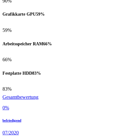
90%
Grafikkarte GPU
59%
59%
Arbeitsspeicher RAM
66%
66%
Festplatte HDD
83%
83%
Gesamtbewertung
0
%
befriedigend
07/2020