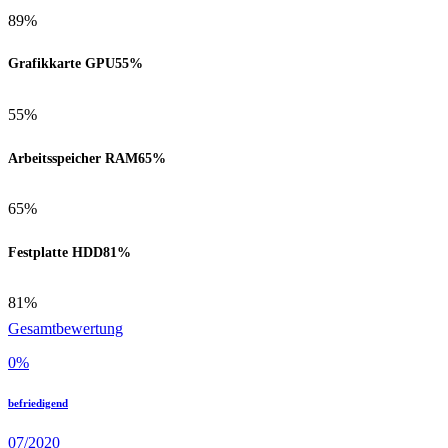
89%
Grafikkarte GPU
55%
55%
Arbeitsspeicher RAM
65%
65%
Festplatte HDD
81%
81%
Gesamtbewertung
0
%
befriedigend
07/2020