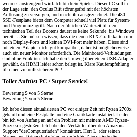
wenn es anstrengend wird. Ich bin kein Spieler. Dieser PC soll in
der Lage sein, den Oculus Rift störungsfrei mit der höchsten
Auflösung zu versorgen, und macht ihn ausgezeichnet. Die 480
SSD-Festplatte bietet dem Computer schnell viel Platz für System-
und Programmzugriff. Nach der üblichen Wartezeit für den
technischen Teil des Bootens dauert es keine Sekunde, bis Windows
bereit ist. Sie müssen wissen, dass die neuen RTX-Grafikkarten nur
noch Display-Ports und keinen DVI-Port mehr haben. Diese sind
mit einem Adapter nicht gut kompatibel, daher ist möglicherweise
auch ein neuer Monitor erforderlich. Die Mainboard-Verbindungen
sind ohne Funktion. Ich habe den Umweg über einen USB-Adapter
gewählt, da HDMI leider schon belegt ist. Klare Kaufempfehlung
für einen zukunftssicheren PC!
Toller Aufrüst-PC / Super Service!
Bewertung
5
von 5 Sterne
Bewertung 5 von 5 Sterne
Ich habe diesen aktualisierten PC vor einiger Zeit mit Ryzen 2700x
gekauft und eine Festplatte und eine Grafikkarte installiert. Leider
bin ich von Anfang an auf ein Problem mit meinem AMD Ryzen-
Prozessor gestoßen. Ich habe den Verkäufer über den Amazon-
Support "derComputerladen" kontaktiert. Herr L. (der seinen
Namen aus Datenschutzgründen zurückhielt) inspizierte die