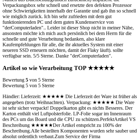
Verpackungsbox sehr schnell und ersetzte den defekten Prozessor
ohne Schwierigkeiten innerhalb der Garantie und gab ihn so schnell
wie möglich zurück. Ich bin sehr zufrieden mit dem gut
funktionierenden PC und dem guten Kundenservice von
"derComputerladen".. Leider ist dieser Shop nicht in meiner Nähe,
ansonsten möchte ich mich auch persönlich bei dem Herrn für die
schnelle und gute Verarbeitung bedanken, also klare
Kaufempfehlungen für alle, die ihr aktuelles System mit einer
neueren SSD erneuern möchten, damit der Flaky läuft). sollte
verfügbar sein. 5/5 Sterne. Danke "derComputerladen".
Artikel so wie Verarbeitung TOP ★★★★★
Bewertung
5
von 5 Sterne
Bewertung 5 von 5 Sterne
Händler: Lieferzeit: ★★★★★ Die Lieferzeit der Ware ist früher als
angegeben (trotz Weihnachten). Verpackung: ★★★★★ Die Ware
ist sehr sicher verpackt! Doppelkarton gibt es nichts Besseres. Der
Karton enthält viel Luftpolsterfolie. LP-Folie sogar im Innenraum
des PCs um das Board und die CPU zu schützen.PerfektArtikel VS
Beschreibung ★★★★★Der Artikel entspricht zu 100% der
Beschreibung.Alle bestellten Komponenten wurden sehr sauber und
absolut ordentlich verbaut.Zum Service der Firma