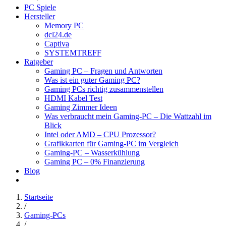
PC Spiele
Hersteller
Memory PC
dcl24.de
Captiva
SYSTEMTREFF
Ratgeber
Gaming PC – Fragen und Antworten
Was ist ein guter Gaming PC?
Gaming PCs richtig zusammenstellen
HDMI Kabel Test
Gaming Zimmer Ideen
Was verbraucht mein Gaming-PC – Die Wattzahl im
Blick
Intel oder AMD – CPU Prozessor?
Grafikkarten für Gaming-PC im Vergleich
Gaming-PC – Wasserkühlung
Gaming PC – 0% Finanzierung
Blog
Startseite
/
Gaming-PCs
/