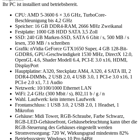
Ihr PC ist installiert und betriebsbereit.
CPU: AMD 5-3600 6 × 3,6 GHz, TurboCore-
Beschleunigung bis 4,2 GHz
Speicher: 16 GB DDR4-RAM, 2666 MHz Zweikanal
Festplatte: 1000 GB HDD SATA 3,5 Zoll
SSD: 240 GB Marken-SSD, SATA 6 Gbit / s, 500 MB / s
lesen, 350 MB / s schreiben
Grafik: nVidia GeForce GTX1650 Super, 4 GB 128-Bit-
GDDR6, GPU-Geschwindigkeit 1530 MHz, DirectX 12.0,
OpenGL 4.6, Shader Modell 6.4, PCI-E 3.0 x16, HDMI,
DisplayPort
Hauptplatine: A320, Steckplatz AM4, A320, 4 SATA III, 2
DDR4-DIMMs, 2 USB 2.0, 4 USB 3.0, 1 PCI-e 3.0 x16, 1
PCI-e 2.0 x1, 7.1 Audio
Netzwerk: 10/100/1000 Ethernet LAN
WiFi: 2,4 GHz (300 Mbit / s), 802,11 b / g / n
Wahl. Laufwerk: kein internes Laufwerk
Frontanschluss: 1 USB 3.0, 2 USB 2.0, 1 Headset, 1
Mikrofon
Gehäuse: Midi Tower, RGB-Schraube, Farbe Schwarz,
RGB-LED-Gehäusefront, Gehäusebeleuchtung kann über die
RGB-Steuerung des Gehäuses eingestellt werden
Stromversorgung: 720 W, Wirkungsgrad mindestens 82%
Betriebssystem: Windows 10 Pro 64Bit