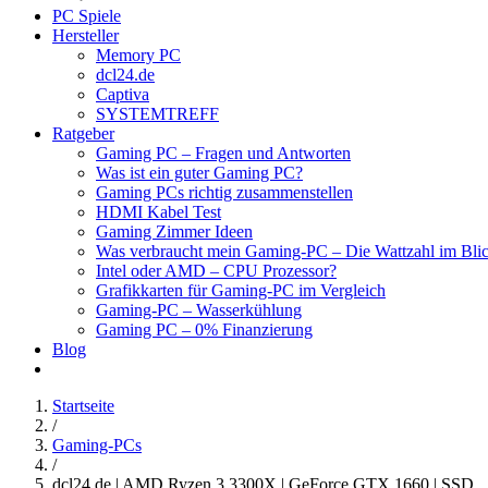
PC Spiele
Hersteller
Memory PC
dcl24.de
Captiva
SYSTEMTREFF
Ratgeber
Gaming PC – Fragen und Antworten
Was ist ein guter Gaming PC?
Gaming PCs richtig zusammenstellen
HDMI Kabel Test
Gaming Zimmer Ideen
Was verbraucht mein Gaming-PC – Die Wattzahl im Bli
Intel oder AMD – CPU Prozessor?
Grafikkarten für Gaming-PC im Vergleich
Gaming-PC – Wasserkühlung
Gaming PC – 0% Finanzierung
Blog
Startseite
/
Gaming-PCs
/
dcl24.de | AMD Ryzen 3 3300X | GeForce GTX 1660 | SSD