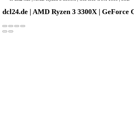
dcl24.de | AMD Ryzen 3 3300X | GeForce 