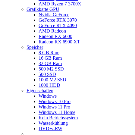
AMD Ryzen 7 3700X
Grafikkarte GPU
Nvidia GeForce
GeForce RTX 3070
GeForce RTX 4090
AMD Radeon
Radeon RX 6600
Radeon RX 6900 XT
Speicher
8 GB Ram
16 GB Ram
32 GB Ram
500 M2 SSD
500 SSD
1000 M2 SSD
1000 HDD
Eigenschaften
Windows
Windows 10 Pro
Windows 11 Pro
Windows 11 Home
Kein Betriebssystem
Wasserkühlung
DVD+/-RW