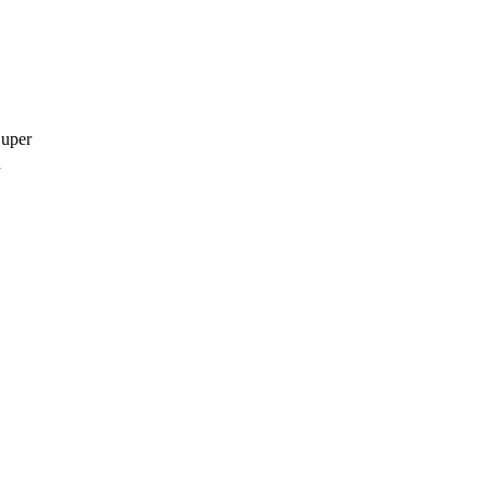
uper
R