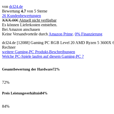
von
dcl24.de
Bewertung
4.7
von 5 Sterne
26
Kundenbewertungen
XXX.00
€
Aktuell nicht verfügbar
Es können Lieferkosten entstehen.
Bei Amazon anschauen
Keine Versandvorteile durch
Amazon Prime
.
0% Finanzierung
dcl24.de [12088] Gaming PC RGB Level 20 AMD Ryzen 5 3600X
Rechner
weitere Gaming-PC Produkt-Beschreibungen
Welche PC-Spiele laufen auf diesem Gaming-PC ?
Gesamtbewertung der Hardware
72%
72%
Preis Leistungsverhältnis
84%
84%