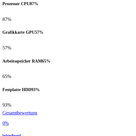
Prozessor CPU
87%
87%
Grafikkarte GPU
57%
57%
Arbeitsspeicher RAM
65%
65%
Festplatte HDD
93%
93%
Gesamtbewertung
0
%
befriedigend