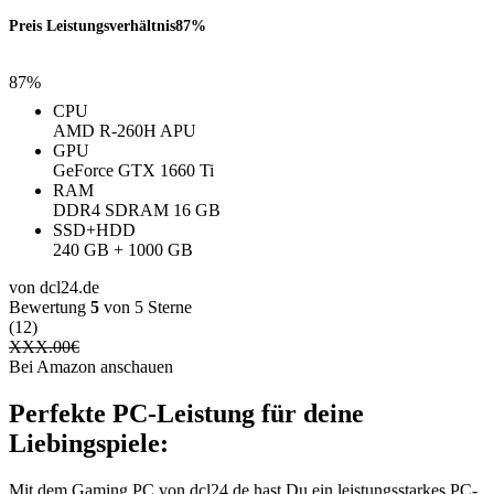
Preis Leistungsverhältnis
87%
87%
CPU
AMD R-260H APU
GPU
GeForce GTX 1660 Ti
RAM
DDR4 SDRAM 16 GB
SSD+HDD
240 GB + 1000 GB
von dcl24.de
Bewertung
5
von 5 Sterne
(12)
XXX.00
€
Bei Amazon anschauen
Perfekte PC-Leistung für deine
Liebingspiele:
Mit dem Gaming PC von dcl24.de hast Du ein leistungsstarkes PC-