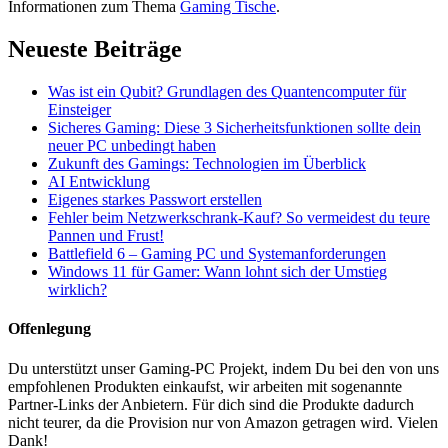
Informationen zum Thema
Gaming Tische
.
Neueste Beiträge
Was ist ein Qubit? Grundlagen des Quantencomputer für
Einsteiger
Sicheres Gaming: Diese 3 Sicherheitsfunktionen sollte dein
neuer PC unbedingt haben
Zukunft des Gamings: Technologien im Überblick
AI Entwicklung
Eigenes starkes Passwort erstellen
Fehler beim Netzwerkschrank-Kauf? So vermeidest du teure
Pannen und Frust!
Battlefield 6 – Gaming PC und Systemanforderungen
Windows 11 für Gamer: Wann lohnt sich der Umstieg
wirklich?
Offenlegung
Du unterstützt unser Gaming-PC Projekt, indem Du bei den von uns
empfohlenen Produkten einkaufst, wir arbeiten mit sogenannte
Partner-Links der Anbietern. Für dich sind die Produkte dadurch
nicht teurer, da die Provision nur von Amazon getragen wird. Vielen
Dank!