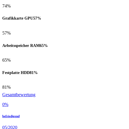
74%
Grafikkarte GPU
57%
57%
Arbeitsspeicher RAM
65%
65%
Festplatte HDD
81%
81%
Gesamtbewertung
0
%
befriedigend
05/2020