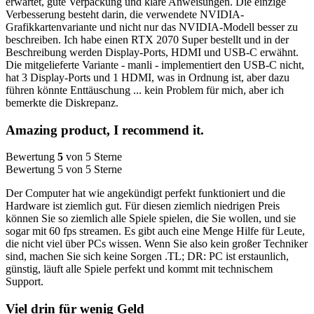
erwartet, gute Verpackung und klare Anweisungen. Die einzige
Verbesserung besteht darin, die verwendete NVIDIA-
Grafikkartenvariante und nicht nur das NVIDIA-Modell besser zu
beschreiben. Ich habe einen RTX 2070 Super bestellt und in der
Beschreibung werden Display-Ports, HDMI und USB-C erwähnt.
Die mitgelieferte Variante - manli - implementiert den USB-C nicht,
hat 3 Display-Ports und 1 HDMI, was in Ordnung ist, aber dazu
führen könnte Enttäuschung ... kein Problem für mich, aber ich
bemerkte die Diskrepanz.
Amazing product, I recommend it.
Bewertung
5
von 5 Sterne
Bewertung 5 von 5 Sterne
Der Computer hat wie angekündigt perfekt funktioniert und die
Hardware ist ziemlich gut. Für diesen ziemlich niedrigen Preis
können Sie so ziemlich alle Spiele spielen, die Sie wollen, und sie
sogar mit 60 fps streamen. Es gibt auch eine Menge Hilfe für Leute,
die nicht viel über PCs wissen. Wenn Sie also kein großer Techniker
sind, machen Sie sich keine Sorgen .TL; DR: PC ist erstaunlich,
günstig, läuft alle Spiele perfekt und kommt mit technischem
Support.
Viel drin für wenig Geld