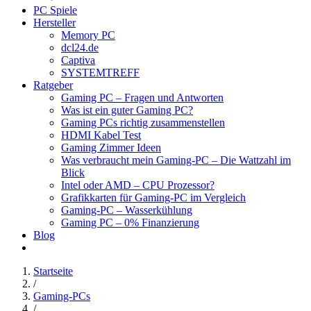
PC Spiele
Hersteller
Memory PC
dcl24.de
Captiva
SYSTEMTREFF
Ratgeber
Gaming PC – Fragen und Antworten
Was ist ein guter Gaming PC?
Gaming PCs richtig zusammenstellen
HDMI Kabel Test
Gaming Zimmer Ideen
Was verbraucht mein Gaming-PC – Die Wattzahl im
Blick
Intel oder AMD – CPU Prozessor?
Grafikkarten für Gaming-PC im Vergleich
Gaming-PC – Wasserkühlung
Gaming PC – 0% Finanzierung
Blog
Startseite
/
Gaming-PCs
/