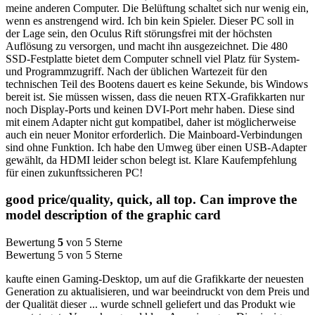
meine anderen Computer. Die Belüftung schaltet sich nur wenig ein,
wenn es anstrengend wird. Ich bin kein Spieler. Dieser PC soll in
der Lage sein, den Oculus Rift störungsfrei mit der höchsten
Auflösung zu versorgen, und macht ihn ausgezeichnet. Die 480
SSD-Festplatte bietet dem Computer schnell viel Platz für System-
und Programmzugriff. Nach der üblichen Wartezeit für den
technischen Teil des Bootens dauert es keine Sekunde, bis Windows
bereit ist. Sie müssen wissen, dass die neuen RTX-Grafikkarten nur
noch Display-Ports und keinen DVI-Port mehr haben. Diese sind
mit einem Adapter nicht gut kompatibel, daher ist möglicherweise
auch ein neuer Monitor erforderlich. Die Mainboard-Verbindungen
sind ohne Funktion. Ich habe den Umweg über einen USB-Adapter
gewählt, da HDMI leider schon belegt ist. Klare Kaufempfehlung
für einen zukunftssicheren PC!
good price/quality, quick, all top. Can improve the
model description of the graphic card
Bewertung
5
von 5 Sterne
Bewertung 5 von 5 Sterne
kaufte einen Gaming-Desktop, um auf die Grafikkarte der neuesten
Generation zu aktualisieren, und war beeindruckt von dem Preis und
der Qualität dieser ... wurde schnell geliefert und das Produkt wie