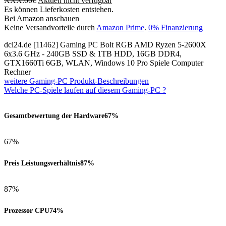
XXX.00
€
Aktuell nicht verfügbar
Es können Lieferkosten entstehen.
Bei Amazon anschauen
Keine Versandvorteile durch
Amazon Prime
.
0% Finanzierung
dcl24.de [11462] Gaming PC Bolt RGB AMD Ryzen 5-2600X
6x3.6 GHz - 240GB SSD & 1TB HDD, 16GB DDR4,
GTX1660Ti 6GB, WLAN, Windows 10 Pro Spiele Computer
Rechner
weitere Gaming-PC Produkt-Beschreibungen
Welche PC-Spiele laufen auf diesem Gaming-PC ?
Gesamtbewertung der Hardware
67%
67%
Preis Leistungsverhältnis
87%
87%
Prozessor CPU
74%