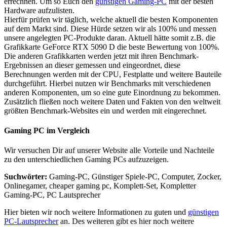
errechnen. Um so Euch den
günstigen Gaming-PC
mit der besten
Hardware aufzulisten.
Hierfür prüfen wir täglich, welche aktuell die besten Komponenten
auf dem Markt sind. Diese Hürde setzen wir als 100% und messen
unsere angelegten PC-Produkte daran. Aktuell hätte somit z.B. die
Grafikkarte GeForce RTX 5090 D die beste Bewertung von 100%.
Die anderen Grafikkarten werden jetzt mit ihren Benchmark-
Ergebnissen an dieser gemessen und eingeordnet, diese
Berechnungen werden mit der CPU, Festplatte und weitere Bauteile
durchgeführt. Hierbei nutzen wir Benchmarks mit verschiedenen
anderen Komponenten, um so eine gute Einordnung zu bekommen.
Zusätzlich fließen noch weitere Daten und Fakten von den weltweit
größten Benchmark-Websites ein und werden mit eingerechnet.
Gaming PC im Vergleich
Wir versuchen Dir auf unserer Website alle Vorteile und Nachteile
zu den unterschiedlichen Gaming PCs aufzuzeigen.
Suchwörter:
Gaming-PC, Günstiger Spiele-PC, Computer, Zocker,
Onlinegamer, cheaper gaming pc, Komplett-Set, Kompletter
Gaming-PC, PC Lautsprecher
Hier bieten wir noch weitere Informationen zu guten und
günstigen
PC-Lautsprecher
an. Des weiteren gibt es hier noch weitere