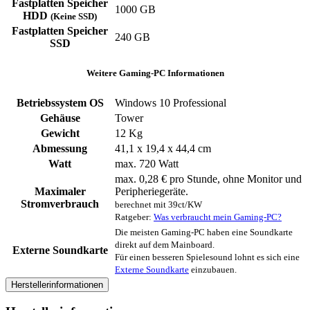
Fastplatten Speicher
1000 GB
HDD
(Keine SSD)
Fastplatten Speicher
240 GB
SSD
Weitere Gaming-PC Informationen
Betriebssystem OS
Windows 10 Professional
Gehäuse
Tower
Gewicht
12 Kg
Abmessung
41,1 x 19,4 x 44,4 cm
Watt
max. 720 Watt
max. 0,28 € pro Stunde, ohne Monitor und
Maximaler
Peripheriegeräte.
Stromverbrauch
berechnet mit 39ct/KW
Ratgeber:
Was verbraucht mein Gaming-PC?
Die meisten Gaming-PC haben eine Soundkarte
direkt auf dem Mainboard.
Externe Soundkarte
Für einen besseren Spielesound lohnt es sich eine
Externe Soundkarte
einzubauen.
Herstellerinformationen