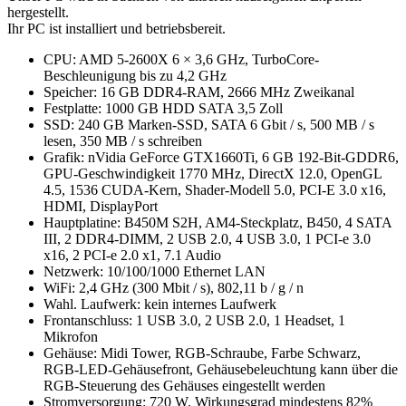
hergestellt.
Ihr PC ist installiert und betriebsbereit.
CPU: AMD 5-2600X 6 × 3,6 GHz, TurboCore-
Beschleunigung bis zu 4,2 GHz
Speicher: 16 GB DDR4-RAM, 2666 MHz Zweikanal
Festplatte: 1000 GB HDD SATA 3,5 Zoll
SSD: 240 GB Marken-SSD, SATA 6 Gbit / s, 500 MB / s
lesen, 350 MB / s schreiben
Grafik: nVidia GeForce GTX1660Ti, 6 GB 192-Bit-GDDR6,
GPU-Geschwindigkeit 1770 MHz, DirectX 12.0, OpenGL
4.5, 1536 CUDA-Kern, Shader-Modell 5.0, PCI-E 3.0 x16,
HDMI, DisplayPort
Hauptplatine: B450M S2H, AM4-Steckplatz, B450, 4 SATA
III, 2 DDR4-DIMM, 2 USB 2.0, 4 USB 3.0, 1 PCI-e 3.0
x16, 2 PCI-e 2.0 x1, 7.1 Audio
Netzwerk: 10/100/1000 Ethernet LAN
WiFi: 2,4 GHz (300 Mbit / s), 802,11 b / g / n
Wahl. Laufwerk: kein internes Laufwerk
Frontanschluss: 1 USB 3.0, 2 USB 2.0, 1 Headset, 1
Mikrofon
Gehäuse: Midi Tower, RGB-Schraube, Farbe Schwarz,
RGB-LED-Gehäusefront, Gehäusebeleuchtung kann über die
RGB-Steuerung des Gehäuses eingestellt werden
Stromversorgung: 720 W, Wirkungsgrad mindestens 82%