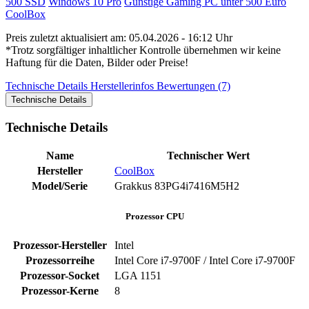
500 SSD
Windows 10 Pro
Günstige Gaming PC unter 500 Euro
CoolBox
Preis zuletzt aktualisiert am: 05.04.2026 - 16:12 Uhr
*Trotz sorgfältiger inhaltlicher Kontrolle übernehmen wir keine
Haftung für die Daten, Bilder oder Preise!
Technische Details
Herstellerinfos
Bewertungen (7)
Technische Details
Technische Details
Name
Technischer Wert
Hersteller
CoolBox
Model/Serie
‎Grakkus ‎83PG4i7416M5H2
Prozessor CPU
Prozessor-Hersteller
‎Intel
Prozessorreihe
Intel Core i7-9700F / Intel Core i7-9700F
Prozessor-Socket
‎LGA 1151
Prozessor-Kerne
‎8