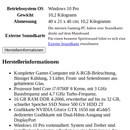
Betriebssystem OS
Windows 10 Pro
Gewicht
‎10,2 Kilograms
Abmessung
‎40 x 21 x 46 cm; 10,2 Kilogramm
Die meisten Gaming-PC haben eine Soundkarte
direkt auf dem Mainboard.
Externe Soundkarte
Für einen besseren Spielesound lohnt es sich eine
Externe Soundkarte
einzubauen.
Herstellerinformationen
Herstellerinformationen
Kompletter Gamer-Computer mit A-RGB-Beleuchtung,
flüssiger Kühlung, 3 Lüfter, Front- und Seitenfenster aus
gehärtetem Glas.
Prozessor Intel Core i7-9700F 8 Kerne, mit 3 GHz
Basisfrequenz und 4,7 GHz Turbo-Frequenz.
16 GB RAM DDR 4-2666, erweiterbar auf bis zu 32 GB,
schneller Speicher SSD Nmve 500 GY HDD 2T
Grafikkarte NVIDIA Gforce GTX 1650 mit 4Gddr5
dedizierter Grafikkarte mit Dual-Hdmi-Ausgang und
DisplayPort
Windows 10 Pro vorinstalliert: System und Treiber sind