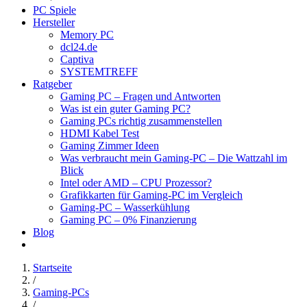
PC Spiele
Hersteller
Memory PC
dcl24.de
Captiva
SYSTEMTREFF
Ratgeber
Gaming PC – Fragen und Antworten
Was ist ein guter Gaming PC?
Gaming PCs richtig zusammenstellen
HDMI Kabel Test
Gaming Zimmer Ideen
Was verbraucht mein Gaming-PC – Die Wattzahl im
Blick
Intel oder AMD – CPU Prozessor?
Grafikkarten für Gaming-PC im Vergleich
Gaming-PC – Wasserkühlung
Gaming PC – 0% Finanzierung
Blog
Startseite
/
Gaming-PCs
/