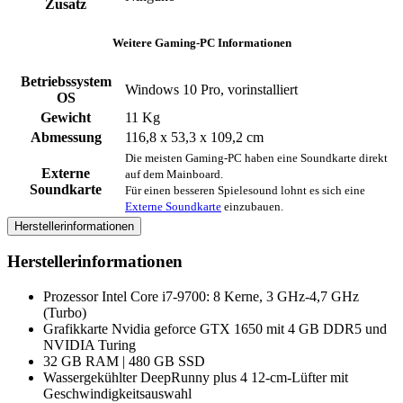
Zusatz
Weitere Gaming-PC Informationen
Betriebssystem
Windows 10 Pro, vorinstalliert
OS
Gewicht
11 Kg
Abmessung
116,8 x 53,3 x 109,2 cm
Die meisten Gaming-PC haben eine Soundkarte direkt
Externe
auf dem Mainboard.
Soundkarte
Für einen besseren Spielesound lohnt es sich eine
Externe Soundkarte
einzubauen.
Herstellerinformationen
Herstellerinformationen
Prozessor Intel Core i7-9700: 8 Kerne, 3 GHz-4,7 GHz
(Turbo)
Grafikkarte Nvidia geforce GTX 1650 mit 4 GB DDR5 und
NVIDIA Turing
32 GB RAM | 480 GB SSD
Wassergekühlter DeepRunny plus 4 12-cm-Lüfter mit
Geschwindigkeitsauswahl