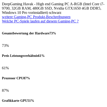
DeepGaming Havak - High end Gaming PC A-RGB (Intel Core i7-
9700, 32GB RAM, 480GB SSD, Nvidia GTX1650 4GB DDR5,
Windows 10 Pro vorinstalliert) schwarz
weitere Gaming-PC Produkt-Beschreibungen
Welche PC-Spiele laufen auf diesem Gaming-PC ?
Gesamtbewertung der Hardware
73%
73%
Preis Leistungsverhältnis
61%
61%
Prozessor CPU
87%
87%
Grafikkarte GPU
51%