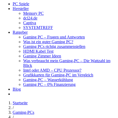
PC Spiele
Hersteller
Memory PC
dcl24.de
Captiva
SYSTEMTREFF
Ratgeber
Gaming PC – Fragen und Antworten
Was ist ein guter Gaming PC?
Gaming PCs richtig zusammenstellen
HDMI Kabel Test
Gaming Zimmer Ideen
Was verbraucht mein Gaming-PC – Die Wattzahl im
Blick
Intel oder AMD – CPU Prozessor?
Grafikkarten für Gaming-PC im Vergleich
Gaming-PC – Wasserkühlung
Gaming PC – 0% Finanzierung
Blog
Startseite
/
Gaming-PCs
/