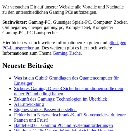
Wir versuchen Dir auf unserer Website alle Vorteile und Nachteile
zu den unterschiedlichen Gaming PCs aufzuzeigen.
Suchwörter:
Gaming-PC, Günstiger Spiele-PC, Computer, Zocker,
Onlinegamer, cheaper gaming pc, Komplett-Set, Kompletter
Gaming-PC, PC Lautsprecher
Hier bieten wir noch weitere Informationen zu guten und
günstigen
PC-Lautsprecher
an. Des weiteren gibt es hier noch weitere
Informationen zum Thema
Gaming Tische
.
Neueste Beiträge
Was ist ein Qubit? Grundlagen des Quantencomputer für
Einsteiger
Sicheres Gaming: Diese 3 Sicherheitsfunktionen sollte dein
neuer PC unbedingt haben
Zukunft des Gamings: Technologien im Überblick
AI Entwicklung
Eigenes starkes Passwort erstellen
Fehler beim Netzwerkschrank-Kauf? So vermeidest du teure
Pannen und Frust!
Battlefield 6 – Gaming PC und Systemanforderungen
Windows 11 für Gamer: Wann lohnt sich der Umstieg