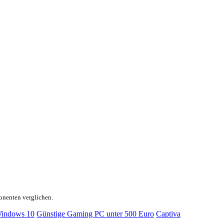
onenten verglichen.
indows 10
Günstige Gaming PC unter 500 Euro
Captiva