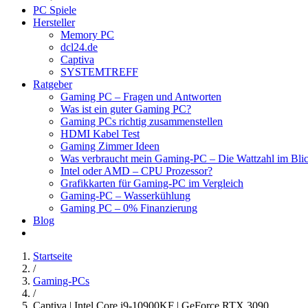
PC Spiele
Hersteller
Memory PC
dcl24.de
Captiva
SYSTEMTREFF
Ratgeber
Gaming PC – Fragen und Antworten
Was ist ein guter Gaming PC?
Gaming PCs richtig zusammenstellen
HDMI Kabel Test
Gaming Zimmer Ideen
Was verbraucht mein Gaming-PC – Die Wattzahl im Bli
Intel oder AMD – CPU Prozessor?
Grafikkarten für Gaming-PC im Vergleich
Gaming-PC – Wasserkühlung
Gaming PC – 0% Finanzierung
Blog
Startseite
/
Gaming-PCs
/
Captiva | Intel Core i9-10900KF | GeForce RTX 3090