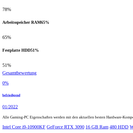
78%
Arbeitsspeicher RAM
65%
65%
Festplatte HDD
51%
51%
Gesamtbewertung
0
%
befriedigend
01/2022
Alle Gaming-PC Eigenschaften werden mit den aktuellen besten Hardware-Komp
Intel Core i9-10900KF
GeForce RTX 3090
16 GB Ram
480 HDD
W