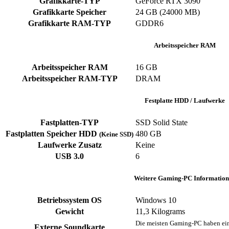
Grafikkarte-TYP
GeForce RTX 3090
Grafikkarte Speicher
‎24 GB (24000 MB)
Grafikkarte RAM-TYP
‎GDDR6
Arbeitsspeicher RAM
Arbeitsspeicher RAM
‎16 GB
Arbeitsspeicher RAM-TYP
‎DRAM
Festplatte HDD / Laufwerke
Fastplatten-TYP
‎SSD ‎Solid State
Fastplatten Speicher HDD
480 GB
(Keine SSD)
Laufwerke Zusatz
‎Keine
USB 3.0
‎6
Weitere Gaming-PC Information
Betriebssystem OS
Windows 10
Gewicht
‎11,3 Kilograms
Die meisten Gaming-PC haben ein
Externe Soundkarte