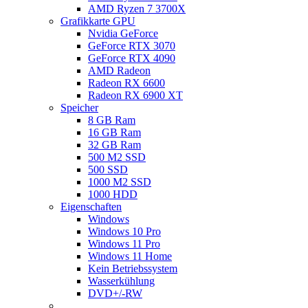
AMD Ryzen 7 3700X
Grafikkarte GPU
Nvidia GeForce
GeForce RTX 3070
GeForce RTX 4090
AMD Radeon
Radeon RX 6600
Radeon RX 6900 XT
Speicher
8 GB Ram
16 GB Ram
32 GB Ram
500 M2 SSD
500 SSD
1000 M2 SSD
1000 HDD
Eigenschaften
Windows
Windows 10 Pro
Windows 11 Pro
Windows 11 Home
Kein Betriebssystem
Wasserkühlung
DVD+/-RW