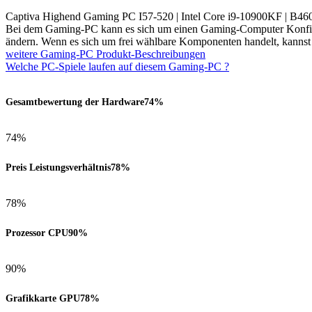
Captiva Highend Gaming PC I57-520 | Intel Core i9-10900KF | 
Bei dem Gaming-PC kann es sich um einen Gaming-Computer Konfigur
ändern. Wenn es sich um frei wählbare Komponenten handelt, kanns
weitere Gaming-PC Produkt-Beschreibungen
Welche PC-Spiele laufen auf diesem Gaming-PC ?
Gesamtbewertung der Hardware
74%
74%
Preis Leistungsverhältnis
78%
78%
Prozessor CPU
90%
90%
Grafikkarte GPU
78%