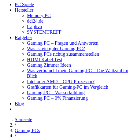
PC Spiele
Hersteller
Memory PC
dcl24.de
Captiva
SYSTEMTREFF
Ratgeber
Gaming PC – Fragen und Antworten
Was ist ein guter Gaming PC?
Gaming PCs richtig zusammenstellen
HDMI Kabel Test
Gaming Zimmer Ideen
Was verbraucht mein Gaming-PC – Die Wattzahl im
Blick
Intel oder AMD – CPU Prozessor?
Grafikkarten für Gaming-PC im Vergleich
Gaming-PC – Wasserkühlung
Gaming PC – 0% Finanzierung
Blog
Startseite
/
Gaming-PCs
/