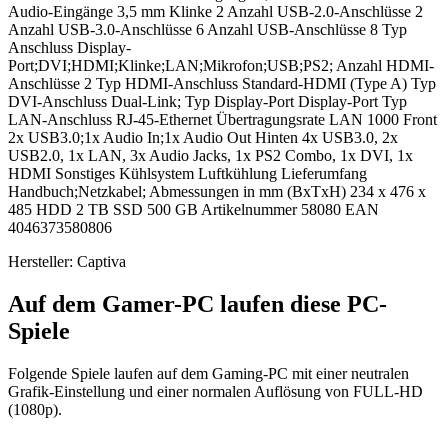
Audio-Eingänge 3,5 mm Klinke 2 Anzahl USB-2.0-Anschlüsse 2
Anzahl USB-3.0-Anschlüsse 6 Anzahl USB-Anschlüsse 8 Typ
Anschluss Display-
Port;DVI;HDMI;Klinke;LAN;Mikrofon;USB;PS2; Anzahl HDMI-
Anschlüsse 2 Typ HDMI-Anschluss Standard-HDMI (Type A) Typ
DVI-Anschluss Dual-Link; Typ Display-Port Display-Port Typ
LAN-Anschluss RJ-45-Ethernet Übertragungsrate LAN 1000 Front
2x USB3.0;1x Audio In;1x Audio Out Hinten 4x USB3.0, 2x
USB2.0, 1x LAN, 3x Audio Jacks, 1x PS2 Combo, 1x DVI, 1x
HDMI Sonstiges Kühlsystem Luftkühlung Lieferumfang
Handbuch;Netzkabel; Abmessungen in mm (BxTxH) 234 x 476 x
485 HDD 2 TB SSD 500 GB Artikelnummer 58080 EAN
4046373580806
Hersteller: Captiva
Auf dem Gamer-PC laufen diese PC-
Spiele
Folgende Spiele laufen auf dem Gaming-PC mit einer neutralen
Grafik-Einstellung und einer normalen Auflösung von FULL-HD
(1080p).