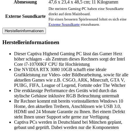
Abmessung
‎47,6 x 23,4 x 48,5 cm; 11 Kilogramm
Die meisten Gaming-PC haben eine Soundkarte
direkt auf dem Mainboard.
Externe Soundkarte
Für einen besseren Spielesound lohnt es sich eine
Externe Soundkarte
einzubauen.
Herstellerinformationen
Herstellerinformationen
Dieser Captiva Highend Gaming PC lässt das Gamer Herz
höher schlagen - als Zentrum dieses Rechners sorgt der Intel
Core i7-10700KF CPU für Hochleistung
Die NVIDIA RTX 3080 10GB schafft eine ideale
Grafikleistung zur Video- oder Bildbearbeitung, sowie für alle
aktuellen Games wie z.B. CSGO, ARK, Minecraft, GTA V,
PUBG, FIFA, League of Legend, Fortnite oder The Witcher
Die erstklassige Performance des Geräts wird durch das
stylische Gehäuse inklusive RGB Beleuchtung untermalt
Ihr Rechner kommt mit bereits vorinstallierten Windows 10
Home, den aktuellen Treibern, Anschlüssen wie USB 3.0,
HDMI und 24 Monate Garantie zu Ihnen. Bei einem Defekt
steht Ihnen unser Support sehr gerne zur Verfügung
Captiva PCs werden in Deutschland bei München geplant,
gebaut und geprüft. Dabei werden nur die Komponenten