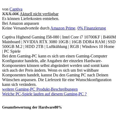
von
Captiva
XXX.00
€
Aktuell nicht verfügbar
Es können Lieferkosten entstehen.
Bei Amazon anpassen
Keine Versandvorteile durch
Amazon Prime
.
0% Finanzierung
Captiva Highend Gaming I58-080 | Intel Core i7 10700KF | B460M
Mainboard | NVIDIA RTX 3080 10GB | 16GB DDR4 RAM | SSD
500GB M.2 | HDD 2TB | Luftkühlung | RGB | Windows 10 Home
| PC Spiele
Bei dem Gaming-PC kann es sich um einen Gaming-Computer
Konfigurator handeln, alle Angaben der einzelen Hardware-
Komponenten können selbst abgeändert werden und somit kann
sich auch der Preis ändern. Wenn es sich um frei wählbare
Komponenten handelt, kannst Du den Gaming PC nach Deinen
Wünschen anpassen. Die Lieferzeit für eine Wunschkonfiguration
kann sich verändern.
weitere Gaming-PC Produkt-Beschreibungen
Welche PC-Spiele laufen auf diesem Gaming-PC ?
Gesamtbewertung der Hardware
80%