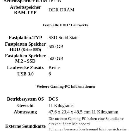
Arbeitsspeicher RAM
‎16 GB
Arbeitsspeicher
‎DDR DRAM
RAM-TYP
Festplatte HDD / Laufwerke
Fastplatten-TYP
‎SSD ‎Solid State
Fastplatten Speicher
500 GB
HDD
(Keine SSD)
Fastplatten Speicher
500 GB
M.2 - SSD
Laufwerke Zusatz
‎Keine
USB 3.0
‎6
Weitere Gaming-PC Informationen
Betriebssystem OS
DOS
Gewicht
‎11 Kilograms
Abmessung
‎47,6 x 23,4 x 48,5 cm; 11 Kilogramm
Die meisten Gaming-PC haben eine Soundkarte
direkt auf dem Mainboard.
Externe Soundkarte
Für einen besseren Spielesound lohnt es sich eine