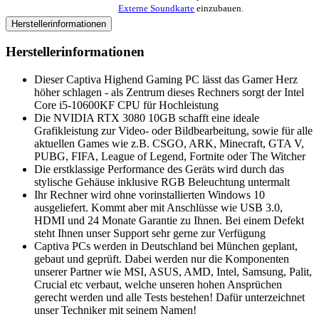
Externe Soundkarte
einzubauen.
Herstellerinformationen
Herstellerinformationen
Dieser Captiva Highend Gaming PC lässt das Gamer Herz
höher schlagen - als Zentrum dieses Rechners sorgt der Intel
Core i5-10600KF CPU für Hochleistung
Die NVIDIA RTX 3080 10GB schafft eine ideale
Grafikleistung zur Video- oder Bildbearbeitung, sowie für alle
aktuellen Games wie z.B. CSGO, ARK, Minecraft, GTA V,
PUBG, FIFA, League of Legend, Fortnite oder The Witcher
Die erstklassige Performance des Geräts wird durch das
stylische Gehäuse inklusive RGB Beleuchtung untermalt
Ihr Rechner wird ohne vorinstallierten Windows 10
ausgeliefert. Kommt aber mit Anschlüsse wie USB 3.0,
HDMI und 24 Monate Garantie zu Ihnen. Bei einem Defekt
steht Ihnen unser Support sehr gerne zur Verfügung
Captiva PCs werden in Deutschland bei München geplant,
gebaut und geprüft. Dabei werden nur die Komponenten
unserer Partner wie MSI, ASUS, AMD, Intel, Samsung, Palit,
Crucial etc verbaut, welche unseren hohen Ansprüchen
gerecht werden und alle Tests bestehen! Dafür unterzeichnet
unser Techniker mit seinem Namen!