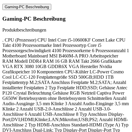
Gaming-PC Beschreibung
Gaming-PC Beschreibung
Produktbeschreibungen
. CPU (Prozessor) CPU Intel Core i5-10600KF Comet Lake CPU
Takt 4100 Prozessormarke Intel Prozessortyp Core i5
Prozessorgeschwindigkeit 4100 Prozessorkerne 6 Prozessoranzahl 1
Motherboard Mainboard MSI B460M-A PRO Arbeitsspeicher
RAM Modell DDR4 RAM 16 GB RAM Takt 2666 Grafikkarte
VGA RTX 3080 10GB GDDR6X VGA Hersteller Nvidia
Grafikspeicher 10 Komponenten CPU-Kühler LC-Power Cosmo
Cool LC-CC-120 Festplattengröße SSD 500GB;HDD 1TB
Festplattentyp M.2;SATA Anschluss Festplatte M.2;SATA; Anzahl
installierter Festplatten 2 Typ Festplatte HDD;SSD; Gehäuse Antec
P120 Crystal Beleuchtung Gehäuse RGB Netzteil Captiva Power
G650W Betriebssystem ohne Betriebssystem Schnittstellen Anzahl
Audio-Ausgänge 3,5 mm Klinke 3 Anzahl Audio-Eingänge 3,5 mm
Klinke 2 Anzahl USB-2.0-Anschlüsse 2 Anzahl USB-3.0-
Anschlüsse 6 Anzahl USB-Anschlüsse 8 Typ Anschluss Display-
Port;DVI;HDMI;Klinke;LAN;Mikrofon;USB;PS2; Anzahl HDMI-
Anschlüsse 2 Typ HDMI-Anschluss Standard-HDMI (Type A) Typ
DVI-Anschluss Dual-Link; Typ Display-Port Display-Port Typ