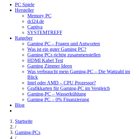
PC Spiele
Hersteller
Memory PC
dcl24.de
Captiva
SYSTEMTREFF
Ratgeber
Gaming PC – Fragen und Antworten
Was ist ein guter Gaming PC?
Gaming PCs richtig zusammenstellen
HDMI Kabel Test
Gaming Zimmer Ideen
Was verbraucht mein Gaming-PC – Die Wattzahl im
Blick
Intel oder AMD – CPU Prozessor?
Grafikkarten für Gaming-PC im Vergleich
Gaming-PC – Wasserkühlung
Gaming PC – 0% Finanzierung
Blog
Startseite
/
Gaming-PCs
/