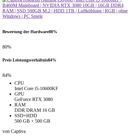
Bewertung der Hardware
80%
80%
Preis Leistungsverhältnis
84%
84%
CPU
Intel Core i5-10600KF
GPU
GeForce RTX 3080
RAM
‎DDR DRAM ‎16 GB
SSD+HDD
500 GB + 500 GB
von Captiva