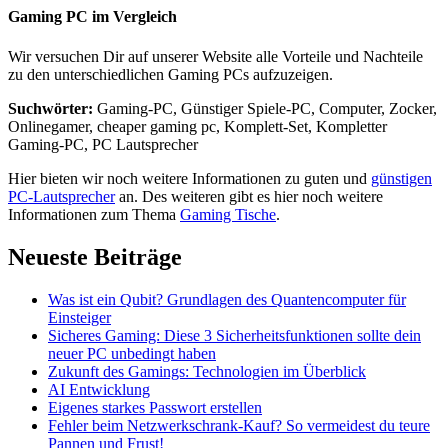
Gaming PC im Vergleich
Wir versuchen Dir auf unserer Website alle Vorteile und Nachteile
zu den unterschiedlichen Gaming PCs aufzuzeigen.
Suchwörter:
Gaming-PC, Günstiger Spiele-PC, Computer, Zocker,
Onlinegamer, cheaper gaming pc, Komplett-Set, Kompletter
Gaming-PC, PC Lautsprecher
Hier bieten wir noch weitere Informationen zu guten und
günstigen
PC-Lautsprecher
an. Des weiteren gibt es hier noch weitere
Informationen zum Thema
Gaming Tische
.
Neueste Beiträge
Was ist ein Qubit? Grundlagen des Quantencomputer für
Einsteiger
Sicheres Gaming: Diese 3 Sicherheitsfunktionen sollte dein
neuer PC unbedingt haben
Zukunft des Gamings: Technologien im Überblick
AI Entwicklung
Eigenes starkes Passwort erstellen
Fehler beim Netzwerkschrank-Kauf? So vermeidest du teure
Pannen und Frust!