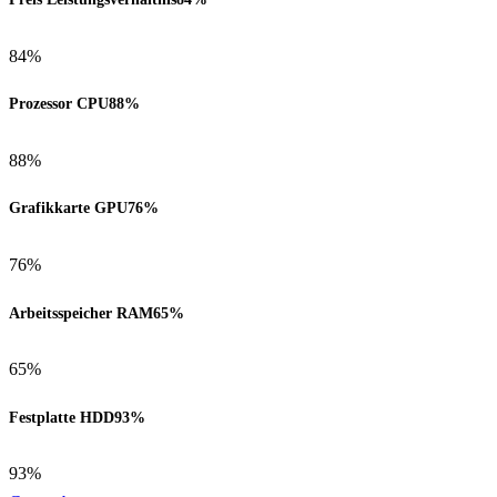
84%
Prozessor CPU
88%
88%
Grafikkarte GPU
76%
76%
Arbeitsspeicher RAM
65%
65%
Festplatte HDD
93%
93%