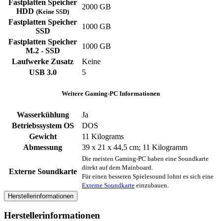
Fastplatten Speicher
2000 GB
HDD
(Keine SSD)
Fastplatten Speicher
1000 GB
SSD
Fastplatten Speicher
1000 GB
M.2 - SSD
Laufwerke Zusatz
‎Keine
USB 3.0
‎5
Weitere Gaming-PC Informationen
Wasserkühlung
Ja
Betriebssystem OS
DOS
Gewicht
‎11 Kilograms
Abmessung
‎39 x 21 x 44,5 cm; 11 Kilogramm
Die meisten Gaming-PC haben eine Soundkarte
direkt auf dem Mainboard.
Externe Soundkarte
Für einen besseren Spielesound lohnt es sich eine
Externe Soundkarte
einzubauen.
Herstellerinformationen
Herstellerinformationen