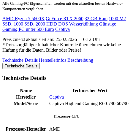
Alle Gaming-PC Eigenschaften werden mit den aktuellen besten Hardware-
Komponenten verglichen.
AMD Ryzen 5 5600X
GeForce RTX 2060
32 GB Ram
1000 M2
SSD
,
1000 SSD
,
2000 HDD
DOS
Wasserkühlung
Günstige
Gaming PC unter 500 Euro
Captiva
Preis zuletzt aktualisiert am: 25.02.2026 - 16:12 Uhr
*Trotz sorgfältiger inhaltlicher Kontrolle übernehmen wir keine
Haftung für die Daten, Bilder oder Preise!
Technische Details
Herstellerinfos
Beschreibung
Technische Details
Technische Details
Name
Technischer Wert
Hersteller
Captiva
Model/Serie
‎Captiva Highend Gaming R60-790 ‎60790
Prozessor CPU
Prozessor-Hersteller
‎AMD