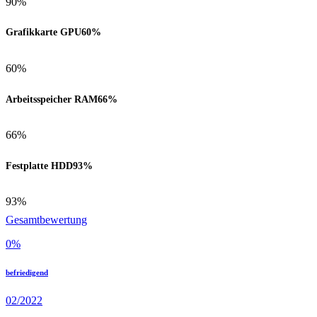
90%
Grafikkarte GPU
60%
60%
Arbeitsspeicher RAM
66%
66%
Festplatte HDD
93%
93%
Gesamtbewertung
0
%
befriedigend
02/2022