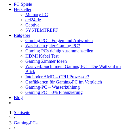
PC Spiele
Hersteller
Memory PC
dcl24.de
Captiva
SYSTEMTREFF
Ratgeber
Gaming PC – Fragen und Antworten
Was ist ein guter Gaming PC?
Gaming PCs richtig zusammenstellen
HDMI Kabel Test
Gaming Zimmer Ideen
Was verbraucht mein Gaming-PC – Die Wattzahl im
Blick
Intel oder AMD – CPU Prozessor?
Grafikkarten für Gaming-PC im Vergleich
Gaming-PC – Wasserkühlung
Gaming PC – 0% Finanzierung
Blog
Startseite
/
Gaming-PCs
/