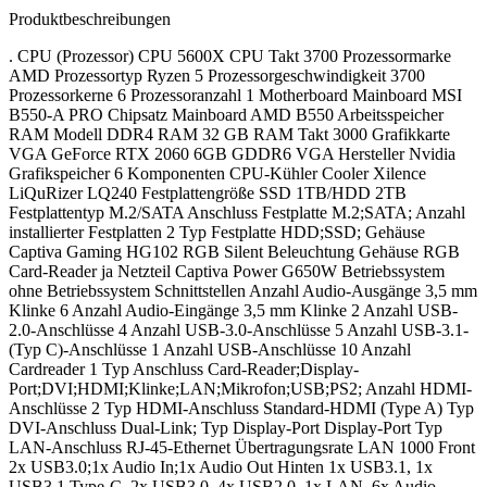
Produktbeschreibungen
. CPU (Prozessor) CPU 5600X CPU Takt 3700 Prozessormarke
AMD Prozessortyp Ryzen 5 Prozessorgeschwindigkeit 3700
Prozessorkerne 6 Prozessoranzahl 1 Motherboard Mainboard MSI
B550-A PRO Chipsatz Mainboard AMD B550 Arbeitsspeicher
RAM Modell DDR4 RAM 32 GB RAM Takt 3000 Grafikkarte
VGA GeForce RTX 2060 6GB GDDR6 VGA Hersteller Nvidia
Grafikspeicher 6 Komponenten CPU-Kühler Cooler Xilence
LiQuRizer LQ240 Festplattengröße SSD 1TB/HDD 2TB
Festplattentyp M.2/SATA Anschluss Festplatte M.2;SATA; Anzahl
installierter Festplatten 2 Typ Festplatte HDD;SSD; Gehäuse
Captiva Gaming HG102 RGB Silent Beleuchtung Gehäuse RGB
Card-Reader ja Netzteil Captiva Power G650W Betriebssystem
ohne Betriebssystem Schnittstellen Anzahl Audio-Ausgänge 3,5 mm
Klinke 6 Anzahl Audio-Eingänge 3,5 mm Klinke 2 Anzahl USB-
2.0-Anschlüsse 4 Anzahl USB-3.0-Anschlüsse 5 Anzahl USB-3.1-
(Typ C)-Anschlüsse 1 Anzahl USB-Anschlüsse 10 Anzahl
Cardreader 1 Typ Anschluss Card-Reader;Display-
Port;DVI;HDMI;Klinke;LAN;Mikrofon;USB;PS2; Anzahl HDMI-
Anschlüsse 2 Typ HDMI-Anschluss Standard-HDMI (Type A) Typ
DVI-Anschluss Dual-Link; Typ Display-Port Display-Port Typ
LAN-Anschluss RJ-45-Ethernet Übertragungsrate LAN 1000 Front
2x USB3.0;1x Audio In;1x Audio Out Hinten 1x USB3.1, 1x
USB3.1 Type-C, 2x USB3.0, 4x USB2.0, 1x LAN, 6x Audio