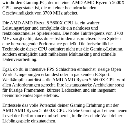
wir dir den Gaming-PC, der mit einer ‎AMD AMD Ryzen 5 5600X
CPU ausgestattet ist, die mit einer beeindruckenden
Geschwindigkeit von ‎3700 MHz arbeitet.
Die ‎AMD AMD Ryzen 5 5600X CPU ist ein wahrer
Leistungsträger und ermöglicht dir ein nahtloses und
reaktionsschnelles Spielerlebnis. Die hohe Taktfrequenz von ‎3700
MHz sorgt dafür, dass du selbst in den anspruchsvollsten Spielen
eine hervorragende Performance genießt. Die fortschrittliche
Technologie dieser CPU optimiert nicht nur die Gaming-Leistung,
sondern ermöglicht auch müheloses Multitasking und schnelle
Datenverarbeitung.
Egal, ob du in intensive FPS-Schlachten eintauchst, riesige Open-
World-Umgebungen erkundest oder in packenden E-Sport-
Wettkämpfen antrittst – die ‎AMD AMD Ryzen 5 5600X CPU wird
allen Anforderungen gerecht. Ihre leistungsstarke Architektur sorgt
für flüssige Frameraten, kürzere Ladezeiten und ein insgesamt
beeindruckendes Spielerlebnis.
Entfessele das volle Potenzial deiner Gaming-Erfahrung mit der
‎AMD AMD Ryzen 5 5600X CPU. Erlebe Gaming auf einem neuen
Level der Performance und sei bereit, in die fesselnde Welt deiner
Lieblingsspiele einzutauchen.