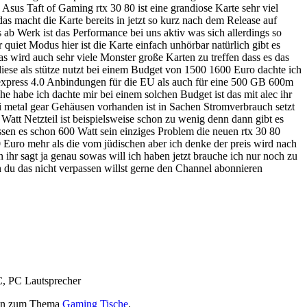
Asus Taft of Gaming rtx 30 80 ist eine grandiose Karte sehr viel
as macht die Karte bereits in jetzt so kurz nach dem Release auf
rs ab Werk ist das Performance bei uns aktiv was sich allerdings so
quiet Modus hier ist die Karte einfach unhörbar natürlich gibt es
s wird auch sehr viele Monster große Karten zu treffen dass es das
iese als stütze nutzt bei einem Budget von 1500 1600 Euro dachte ich
 express 4.0 Anbindungen für die EU als auch für eine 500 GB 600m
 habe ich dachte mir bei einem solchen Budget ist das mit alec ihr
i metal gear Gehäusen vorhanden ist in Sachen Stromverbrauch setzt
Watt Netzteil ist beispielsweise schon zu wenig denn dann gibt es
en es schon 600 Watt sein einziges Problem die neuen rtx 30 80
0 Euro mehr als die vom jüdischen aber ich denke der preis wird nach
ihr sagt ja genau sowas will ich haben jetzt brauche ich nur noch zu
n du das nicht verpassen willst gerne den Channel abonnieren
C, PC Lautsprecher
onen zum Thema
Gaming Tische
.