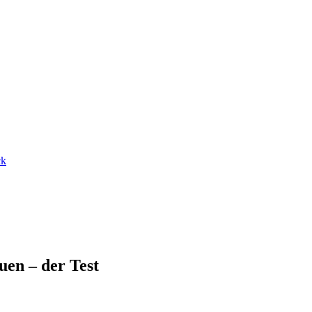
ck
en – der Test