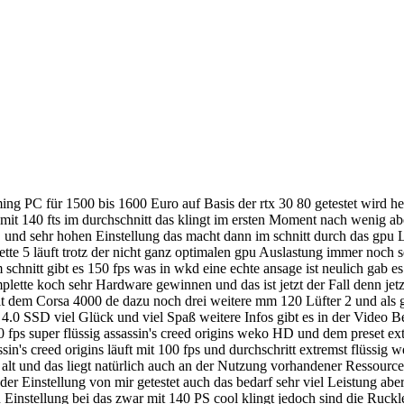
ing PC für 1500 bis 1600 Euro auf Basis der rtx 30 80 getestet wird he
it 140 fts im durchschnitt das klingt im ersten Moment nach wenig a
 HD und sehr hohen Einstellung das macht dann im schnitt durch das gp
te 5 läuft trotz der nicht ganz optimalen gpu Auslastung immer noch se
 schnitt gibt es 150 fps was in wkd eine echte ansage ist neulich ga
lette koch sehr Hardware gewinnen und das ist jetzt der Fall denn jetz
 mit dem Corsa 4000 de dazu noch drei weitere mm 120 Lüfter 2 und als
ss 4.0 SSD viel Glück und viel Spaß weitere Infos gibt es in der Vid
0 fps super flüssig assassin's creed origins weko HD und dem preset extr
ssin's creed origins läuft mit 100 fps und durchschritt extremst flüssi
alt und das liegt natürlich auch an der Nutzung vorhandener Ressourcen
der Einstellung von mir getestet auch das bedarf sehr viel Leistung ab
 Einstellung bei das zwar mit 140 PS cool klingt jedoch sind die Ruckle