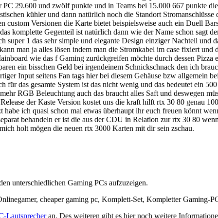
ser PC 29.600 und zwölf punkte und in Teams bei 15.000 667 punkte die 
stischen kühler und dann natürlich noch die Standort Stromanschlüsse d
gsten custom Versionen die Karte bietet beispielsweise auch ein Duell Ba
 das komplette Gegenteil ist natürlich dann wie der Name schon sagt der 
 super 1 das sehr simple und elegante Design einziger Nachteil und da
ann man ja alles lösen indem man die Stromkabel im case fixiert und d
0 Mainboard wie das f Gaming zurückgreifen möchte durch dessen Pizza
paren ein bisschen Geld bei irgendeinem Schnickschnack den ich brauche
iger Input seitens Fan tags hier bei diesem Gehäuse bzw allgemein be
 für das gesamte System ist das nicht wenig und das bedeutet ein 500 
 mehr RGB Beleuchtung auch das braucht alles Saft und deswegen müss
elease der Kaste Version kostet uns die kraft hilft rtx 30 80 genau 10
t habe ich quasi schon mal etwas überhaupt ihr euch freuen könnt wenn 
eparat behandeln er ist die aus der CDU in Relation zur rtx 30 80 wen
mich holt mögen die neuen rtx 3000 Karten mit dir sein zschau.
u den unterschiedlichen Gaming PCs aufzuzeigen.
nlinegamer, cheaper gaming pc, Komplett-Set, Kompletter Gaming-P
C-Lautsprecher
an. Des weiteren gibt es hier noch weitere Informati