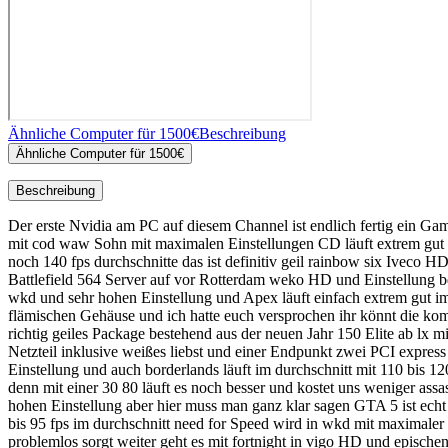
Ähnliche Computer für 1500€
Beschreibung
Ähnliche Computer für 1500€
Beschreibung
Der erste Nvidia am PC auf diesem Channel ist endlich fertig ein Gam
mit cod waw Sohn mit maximalen Einstellungen CD läuft extrem gut m
noch 140 fps durchschnitte das ist definitiv geil rainbow six Iveco
Battlefield 564 Server auf vor Rotterdam weko HD und Einstellung bet
wkd und sehr hohen Einstellung und Apex läuft einfach extrem gut im
flämischen Gehäuse und ich hatte euch versprochen ihr könnt die komp
richtig geiles Package bestehend aus der neuen Jahr 150 Elite ab lx
Netzteil inklusive weißes liebst und einer Endpunkt zwei PCI expre
Einstellung und auch borderlands läuft im durchschnitt mit 110 bis 12
denn mit einer 30 80 läuft es noch besser und kostet uns weniger assa
hohen Einstellung aber hier muss man ganz klar sagen GTA 5 ist echt 
bis 95 fps im durchschnitt need for Speed wird in wkd mit maximaler 
problemlos sorgt weiter geht es mit fortnight in vigo HD und epischen