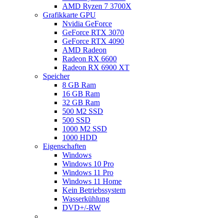
AMD Ryzen 7 3700X
Grafikkarte GPU
Nvidia GeForce
GeForce RTX 3070
GeForce RTX 4090
AMD Radeon
Radeon RX 6600
Radeon RX 6900 XT
Speicher
8 GB Ram
16 GB Ram
32 GB Ram
500 M2 SSD
500 SSD
1000 M2 SSD
1000 HDD
Eigenschaften
Windows
Windows 10 Pro
Windows 11 Pro
Windows 11 Home
Kein Betriebssystem
Wasserkühlung
DVD+/-RW