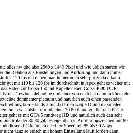
ute alles nw qhd also 2560 x 1440 Pixel und wie üblich starten wir
ber die Relation aus Einstellungen und Auflösung und dann immer
u Limit 2 120 fps mit denen man immer noch sehr gut zocken kann
hr gut mit 110 bis 120 fps im durchschnitt in Apex geht es weiter mit
b es das Video zur Corsa 150 mit Kapelle neben Corsa 4000 DDR
t ist das Gewinnspiel online und einer von euch hat dann in kürze ein
 geweihte dominanter platnum und natürlich auch einen passenden
eo Beschreibung borderlands 3 mit dx11 den weg HD und maximalen
em hoch was bisher nur mit einer 20 80 ti und gut lief naja bisher
g weiter geht es mit GTA 5 rundweg HD und natürlich auch den sehr
 und trotz der 30 80 gibt es eigentlich in Anführungszeichen nur 80
er mit diesem PC kann ich need for Speed mit 85 bis 90 Apps
r nicht ganz so episch mit hohem Einstellung läuft fordert dann