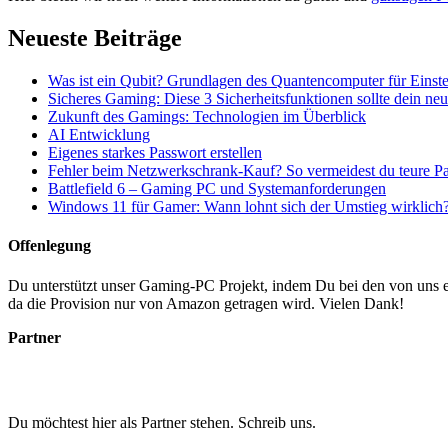
Neueste Beiträge
Was ist ein Qubit? Grundlagen des Quantencomputer für Einste
Sicheres Gaming: Diese 3 Sicherheitsfunktionen sollte dein n
Zukunft des Gamings: Technologien im Überblick
AI Entwicklung
Eigenes starkes Passwort erstellen
Fehler beim Netzwerkschrank-Kauf? So vermeidest du teure P
Battlefield 6 – Gaming PC und Systemanforderungen
Windows 11 für Gamer: Wann lohnt sich der Umstieg wirklich
Offenlegung
Du unterstützt unser Gaming-PC Projekt, indem Du bei den von uns em
da die Provision nur von Amazon getragen wird. Vielen Dank!
Partner
Du möchtest hier als Partner stehen. Schreib uns.