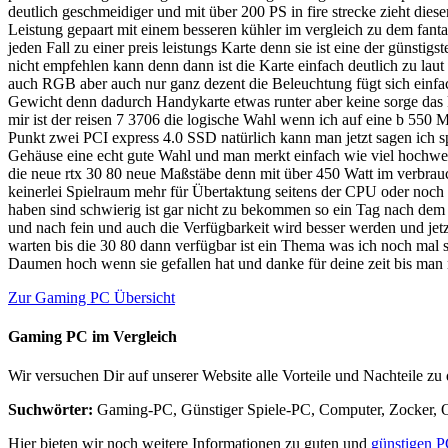
deutlich geschmeidiger und mit über 200 PS in fire strecke zieht die
Leistung gepaart mit einem besseren kühler im vergleich zu dem fanta
jeden Fall zu einer preis leistungs Karte denn sie ist eine der günsti
nicht empfehlen kann denn dann ist die Karte einfach deutlich zu laut
auch RGB aber auch nur ganz dezent die Beleuchtung fügt sich einfach
Gewicht denn dadurch Handykarte etwas runter aber keine sorge das k
mir ist der reisen 7 3706 die logische Wahl wenn ich auf eine b 55
Punkt zwei PCI express 4.0 SSD natürlich kann man jetzt sagen ich s
Gehäuse eine echt gute Wahl und man merkt einfach wie viel hochwert
die neue rtx 30 80 neue Maßstäbe denn mit über 450 Watt im verbrauch
keinerlei Spielraum mehr für Übertaktung seitens der CPU oder noch
haben sind schwierig ist gar nicht zu bekommen so ein Tag nach dem R
und nach fein und auch die Verfügbarkeit wird besser werden und jetz
warten bis die 30 80 dann verfügbar ist ein Thema was ich noch mal s
Daumen hoch wenn sie gefallen hat und danke für deine zeit bis man 
Zur Gaming PC Übersicht
Gaming PC im Vergleich
Wir versuchen Dir auf unserer Website alle Vorteile und Nachteile z
Suchwörter:
Gaming-PC, Günstiger Spiele-PC, Computer, Zocker, O
Hier bieten wir noch weitere Informationen zu guten und
günstigen P