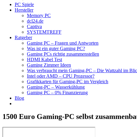
PC Spiele
Hersteller
Memory PC
dcl24.de
Captiva
SYSTEMTREFF
Ratgeber
Gaming PC – Fragen und Antworten
Was ist ein guter Gaming PC?
Gaming PCs richtig zusammenstellen
HDMI Kabel Test
Gaming Zimmer Ideen
Was verbraucht mein Gaming-PC – Die Wattzahl im Bli
Intel oder AMD – CPU Prozessor?
Grafikkarten für Gaming-PC im Vergleich
Gaming-PC – Wasserkühlung
Gaming PC – 0% Finanzierung
Blog
1500 Euro Gaming-PC selbst zusammenbau