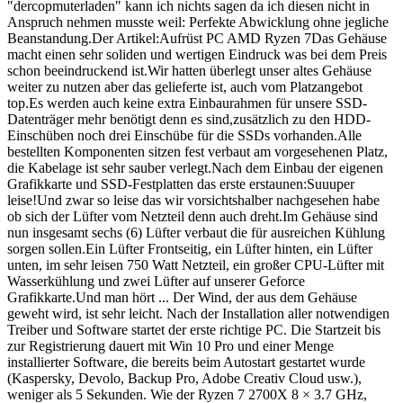
"dercopmuterladen" kann ich nichts sagen da ich diesen nicht in
Anspruch nehmen musste weil: Perfekte Abwicklung ohne jegliche
Beanstandung.Der Artikel:Aufrüst PC AMD Ryzen 7Das Gehäuse
macht einen sehr soliden und wertigen Eindruck was bei dem Preis
schon beeindruckend ist.Wir hatten überlegt unser altes Gehäuse
weiter zu nutzen aber das gelieferte ist, auch vom Platzangebot
top.Es werden auch keine extra Einbaurahmen für unsere SSD-
Datenträger mehr benötigt denn es sind,zusätzlich zu den HDD-
Einschüben noch drei Einschübe für die SSDs vorhanden.Alle
bestellten Komponenten sitzen fest verbaut am vorgesehenen Platz,
die Kabelage ist sehr sauber verlegt.Nach dem Einbau der eigenen
Grafikkarte und SSD-Festplatten das erste erstaunen:Suuuper
leise!Und zwar so leise das wir vorsichtshalber nachgesehen habe
ob sich der Lüfter vom Netzteil denn auch dreht.Im Gehäuse sind
nun insgesamt sechs (6) Lüfter verbaut die für ausreichen Kühlung
sorgen sollen.Ein Lüfter Frontseitig, ein Lüfter hinten, ein Lüfter
unten, im sehr leisen 750 Watt Netzteil, ein großer CPU-Lüfter mit
Wasserkühlung und zwei Lüfter auf unserer Geforce
Grafikkarte.Und man hört ... Der Wind, der aus dem Gehäuse
geweht wird, ist sehr leicht. Nach der Installation aller notwendigen
Treiber und Software startet der erste richtige PC. Die Startzeit bis
zur Registrierung dauert mit Win 10 Pro und einer Menge
installierter Software, die bereits beim Autostart gestartet wurde
(Kaspersky, Devolo, Backup Pro, Adobe Creativ Cloud usw.),
weniger als 5 Sekunden. Wie der Ryzen 7 2700X 8 × 3.7 GHz,