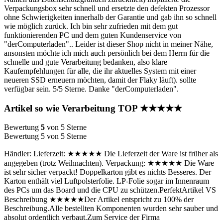
Verpackungsbox sehr schnell und ersetzte den defekten Prozessor
ohne Schwierigkeiten innerhalb der Garantie und gab ihn so schnell
wie möglich zurück. Ich bin sehr zufrieden mit dem gut
funktionierenden PC und dem guten Kundenservice von
"derComputerladen".. Leider ist dieser Shop nicht in meiner Nähe,
ansonsten möchte ich mich auch persönlich bei dem Herrn für die
schnelle und gute Verarbeitung bedanken, also klare
Kaufempfehlungen für alle, die ihr aktuelles System mit einer
neueren SSD erneuern möchten, damit der Flaky läuft). sollte
verfügbar sein. 5/5 Sterne. Danke "derComputerladen".
Artikel so wie Verarbeitung TOP ★★★★★
Bewertung
5
von 5 Sterne
Bewertung 5 von 5 Sterne
Händler: Lieferzeit: ★★★★★ Die Lieferzeit der Ware ist früher als
angegeben (trotz Weihnachten). Verpackung: ★★★★★ Die Ware
ist sehr sicher verpackt! Doppelkarton gibt es nichts Besseres. Der
Karton enthält viel Luftpolsterfolie. LP-Folie sogar im Innenraum
des PCs um das Board und die CPU zu schützen.PerfektArtikel VS
Beschreibung ★★★★★Der Artikel entspricht zu 100% der
Beschreibung.Alle bestellten Komponenten wurden sehr sauber und
absolut ordentlich verbaut.Zum Service der Firma