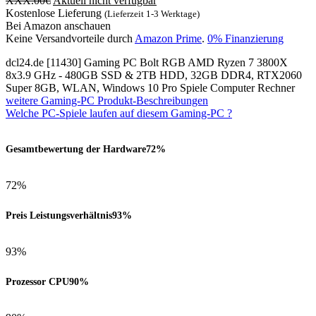
XXX.00
€
Aktuell nicht verfügbar
Kostenlose Lieferung
(Lieferzeit 1-3 Werktage)
Bei Amazon anschauen
Keine Versandvorteile durch
Amazon Prime
.
0% Finanzierung
dcl24.de [11430] Gaming PC Bolt RGB AMD Ryzen 7 3800X
8x3.9 GHz - 480GB SSD & 2TB HDD, 32GB DDR4, RTX2060
Super 8GB, WLAN, Windows 10 Pro Spiele Computer Rechner
weitere Gaming-PC Produkt-Beschreibungen
Welche PC-Spiele laufen auf diesem Gaming-PC ?
Gesamtbewertung der Hardware
72%
72%
Preis Leistungsverhältnis
93%
93%
Prozessor CPU
90%