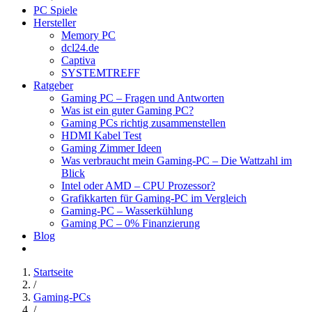
PC Spiele
Hersteller
Memory PC
dcl24.de
Captiva
SYSTEMTREFF
Ratgeber
Gaming PC – Fragen und Antworten
Was ist ein guter Gaming PC?
Gaming PCs richtig zusammenstellen
HDMI Kabel Test
Gaming Zimmer Ideen
Was verbraucht mein Gaming-PC – Die Wattzahl im
Blick
Intel oder AMD – CPU Prozessor?
Grafikkarten für Gaming-PC im Vergleich
Gaming-PC – Wasserkühlung
Gaming PC – 0% Finanzierung
Blog
Startseite
/
Gaming-PCs
/