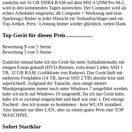
zunächst mit 16 GB DDR4-RAM auf dem MSI A320M Pro M-2,
wird in den kommenden Tagen ausreichen. Der Computer wird als
echtes Arbeitstier eingesetzt, dh Computer = Werkzeug und kein
Spielzeug;) Bisher in jeder Hinsicht ein Verkaufsschlager und ein
Top-Artikel. Preis / Leistung Immer wieder glücklich, vielen Dank
Top Gerät für diesen Preis .................
Bewertung
5
von 5 Sterne
Bewertung 5 von 5 Sterne
Zunächst einmal habe ich das Gerät für mein Aufnahmestudio mit
einigen Extras gekauft (DVD-Brenner, extra leiser Lüfter, SSD 1
TB, 32 GB RAM, Grafikkarte von Radeon). Das Gerät läuft mit
mehreren Festplatten (14 TB, davon SSD 2 TB) absolut leise und
superschnell. Aufgrund der Tatsache, dass einige meiner
Musikprogramme immer noch unter Windows 7 ausgeführt werden,
habe ich nicht auf Windows 10 umgestellt. Da ich das Gerät habe,
habe ich es zweimal eingerichtet und läuft wie eine 1. Der einzige
Nachteil - den ich konnte zu bestimmen - kein WLAN installiert.
Also Internet nur über LAN, aber zu einem guten Preis eine TOP
MASCHINE.
Sofort Startklar