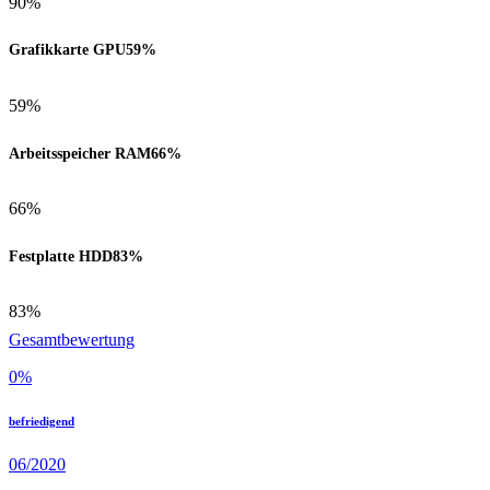
90%
Grafikkarte GPU
59%
59%
Arbeitsspeicher RAM
66%
66%
Festplatte HDD
83%
83%
Gesamtbewertung
0
%
befriedigend
06/2020