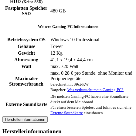
HDD
(Keine SSD)
Fastplatten Speicher
480 GB
SSD
Weitere Gaming-PC Informationen
Betriebssystem OS
Windows 10 Professional
Gehäuse
Tower
Gewicht
12 Kg
Abmessung
41,1 x 19,4 x 44,4 cm
Watt
max. 720 Watt
max. 0,28 € pro Stunde, ohne Monitor und
Maximaler
Peripheriegeräte.
Stromverbrauch
berechnet mit 39ct/KW
Ratgeber:
Was verbraucht mein Gaming-PC?
Die meisten Gaming-PC haben eine Soundkarte
direkt auf dem Mainboard.
Externe Soundkarte
Für einen besseren Spielesound lohnt es sich eine
Externe Soundkarte
einzubauen.
Herstellerinformationen
Herstellerinformationen