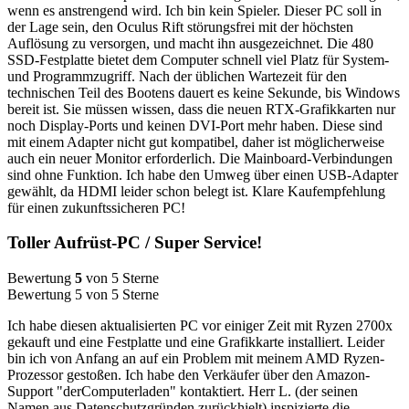
wenn es anstrengend wird. Ich bin kein Spieler. Dieser PC soll in
der Lage sein, den Oculus Rift störungsfrei mit der höchsten
Auflösung zu versorgen, und macht ihn ausgezeichnet. Die 480
SSD-Festplatte bietet dem Computer schnell viel Platz für System-
und Programmzugriff. Nach der üblichen Wartezeit für den
technischen Teil des Bootens dauert es keine Sekunde, bis Windows
bereit ist. Sie müssen wissen, dass die neuen RTX-Grafikkarten nur
noch Display-Ports und keinen DVI-Port mehr haben. Diese sind
mit einem Adapter nicht gut kompatibel, daher ist möglicherweise
auch ein neuer Monitor erforderlich. Die Mainboard-Verbindungen
sind ohne Funktion. Ich habe den Umweg über einen USB-Adapter
gewählt, da HDMI leider schon belegt ist. Klare Kaufempfehlung
für einen zukunftssicheren PC!
Toller Aufrüst-PC / Super Service!
Bewertung
5
von 5 Sterne
Bewertung 5 von 5 Sterne
Ich habe diesen aktualisierten PC vor einiger Zeit mit Ryzen 2700x
gekauft und eine Festplatte und eine Grafikkarte installiert. Leider
bin ich von Anfang an auf ein Problem mit meinem AMD Ryzen-
Prozessor gestoßen. Ich habe den Verkäufer über den Amazon-
Support "derComputerladen" kontaktiert. Herr L. (der seinen
Namen aus Datenschutzgründen zurückhielt) inspizierte die