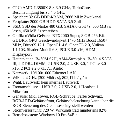
CPU: AMD 7-3800X 8 × 3,9 GHz, TurboCore-
Beschleunigung bis zu 4,5 GHz
Speicher: 32 GB DDR4-RAM, 2666 MHz Zweikanal
Festplatte: 2000 GB HDD SATA 3,5 Zoll
SSD: SSD der Marke 480 GB, SATA 6 Gbit / s, 500 MB / s
lesen, 450 MB / s schreiben
Grafik: nVidia GeForce RTX2060 Super, 8 GB 256-Bit-
GDDR6, GPU-Geschwindigkeit 1470 MHz Boost 1650+
MHz, DirectX 12.1, OpenGL 4.6, OpenCL 2.0, Vulkan
1.1.103, Shader-Modell 6.3, PCI-E 3.0 x16, HDMI,
Displayport
Hauptplatine: B450M S2H, AM4-Steckplatz, B450, 4 SATA
III, 2 DDR4-DIMM, 2 USB 2.0, 4 USB 3.0, 1 PCI-e 3.0
x16, 2 PCI-e 2.0 x1, 7.1 Audio
Netzwerk: 10/100/1000 Ethernet LAN
WiFi: 2,4 GHz (300 Mbit / s), 802,11 b / g / n
Wahl. Laufwerk: kein internes Laufwerk
Frontanschluss: 1 USB 3.0, 2 USB 2.0, 1 Headset, 1
Mikrofon
Gehäuse: Midi Tower, RGB-Schraube, Farbe Schwarz,
RGB-LED-Gehäusefront, Gehäusebeleuchtung kann über die
RGB-Steuerung des Gehäuses eingestellt werden
Stromversorgung: 720 W, Wirkungsgrad mindestens 82%
Betriebssystem: Windows 10 Pro 64Bit