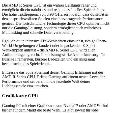
Die AMD R Series CPU ist ein wahrer Leistungsträger und
ermöglicht dir ein nahtloses und reaktionsschnelles Spielerlebnis.
Die hohe Taktfrequenz von 3.90 GHz sorgt dafür, dass du selbst in
den anspruchsvollsten Spielen eine hervorragende Performance
genießt. Die fortschrittliche Technologie dieser CPU optimiert nicht
nur die Gaming-Leistung, sondern ermöglicht auch müheloses
Multitasking und schnelle Datenverarbeitung.
Egal, ob du in intensive FPS-Schlachten eintauchst, riesige Open-
World-Umgebungen erkundest oder in packenden E-Sport-
Wettkämpfen antrittst – die AMD R Series CPU wird allen
Anforderungen gerecht. Ihre leistungsstarke Architektur sorgt für
flüssige Frameraten, kürzere Ladezeiten und ein insgesamt
beeindruckendes Spielerlebnis.
Entfessele das volle Potenzial deiner Gaming-Erfahrung mit der
AMD R Series CPU. Erlebe Gaming auf einem neuen Level der
Performance und sei bereit, in die fesselnde Welt deiner
Lieblingsspiele einzutauchen.
Grafikkarte GPU
Gaming-PC mit einer Grafikkarte von Nvidia™ oder AMD™ sind
bisher auf dem Markt die beste Wahl. Es gibt soweit für jede