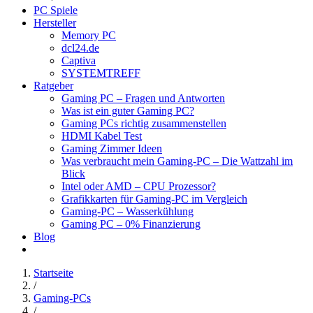
PC Spiele
Hersteller
Memory PC
dcl24.de
Captiva
SYSTEMTREFF
Ratgeber
Gaming PC – Fragen und Antworten
Was ist ein guter Gaming PC?
Gaming PCs richtig zusammenstellen
HDMI Kabel Test
Gaming Zimmer Ideen
Was verbraucht mein Gaming-PC – Die Wattzahl im
Blick
Intel oder AMD – CPU Prozessor?
Grafikkarten für Gaming-PC im Vergleich
Gaming-PC – Wasserkühlung
Gaming PC – 0% Finanzierung
Blog
Startseite
/
Gaming-PCs
/