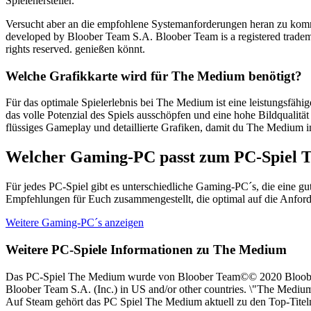
Spielehersteller.
Versucht aber an die empfohlene Systemanforderungen heran zu ko
developed by Bloober Team S.A. Bloober Team is a registered tradem
rights reserved. genießen könnt.
Welche Grafikkarte wird für The Medium benötigt?
Für das optimale Spielerlebnis bei The Medium ist eine leistungsfä
das volle Potenzial des Spiels ausschöpfen und eine hohe Bildquali
flüssiges Gameplay und detaillierte Grafiken, damit du The Medium in
Welcher Gaming-PC passt zum PC-Spiel
Für jedes PC-Spiel gibt es unterschiedliche Gaming-PC´s, die eine 
Empfehlungen für Euch zusammengestellt, die optimal auf die Anfor
Weitere Gaming-PC´s anzeigen
Weitere PC-Spiele Informationen zu The Medium
Das PC-Spiel The Medium wurde von Bloober Team©© 2020 Bloober T
Bloober Team S.A. (Inc.) in US and/or other countries. \"The Medium
Auf Steam gehört das PC Spiel The Medium aktuell zu den Top-Titel