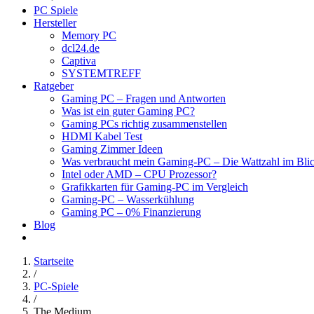
PC Spiele
Hersteller
Memory PC
dcl24.de
Captiva
SYSTEMTREFF
Ratgeber
Gaming PC – Fragen und Antworten
Was ist ein guter Gaming PC?
Gaming PCs richtig zusammenstellen
HDMI Kabel Test
Gaming Zimmer Ideen
Was verbraucht mein Gaming-PC – Die Wattzahl im Bli
Intel oder AMD – CPU Prozessor?
Grafikkarten für Gaming-PC im Vergleich
Gaming-PC – Wasserkühlung
Gaming PC – 0% Finanzierung
Blog
Startseite
/
PC-Spiele
/
The Medium