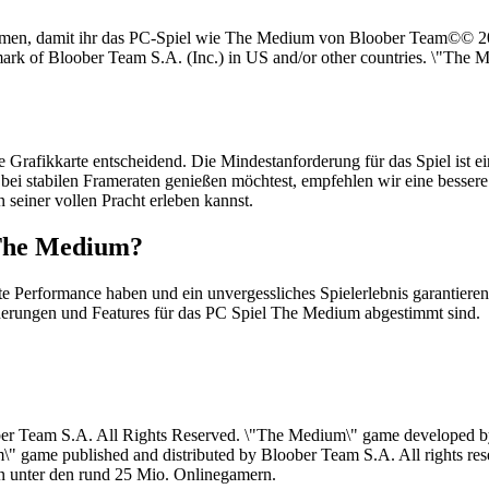
mmen, damit ihr das PC-Spiel wie The Medium von Bloober Team©© 2
ark of Bloober Team S.A. (Inc.) in US and/or other countries. \"The 
hige Grafikkarte entscheidend. Die Mindestanforderung für das Spiel
tät bei stabilen Frameraten genießen möchtest, empfehlen wir eine be
 seiner vollen Pracht erleben kannst.
 The Medium?
gute Performance haben und ein unvergessliches Spielerlebnis garanti
derungen und Features für das PC Spiel The Medium abgestimmt sind.
eam S.A. All Rights Reserved. \"The Medium\" game developed by B
\" game published and distributed by Bloober Team S.A. All rights rese
n unter den rund 25 Mio. Onlinegamern.