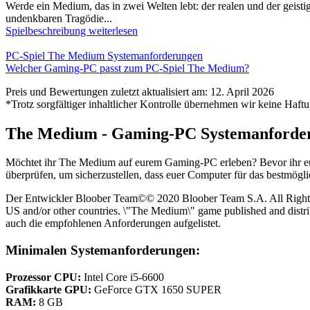
Werde ein Medium, das in zwei Welten lebt: der realen und der geisti
undenkbaren Tragödie...
Spielbeschreibung weiterlesen
PC-Spiel The Medium Systemanforderungen
Welcher Gaming-PC passt zum PC-Spiel The Medium?
Preis und Bewertungen zuletzt aktualisiert am: 12. April 2026
*Trotz sorgfältiger inhaltlicher Kontrolle übernehmen wir keine Haftu
The Medium - Gaming-PC Systemanforde
Möchtet ihr The Medium auf eurem Gaming-PC erleben? Bevor ihr eu
überprüfen, um sicherzustellen, dass euer Computer für das bestmöglic
Der Entwickler Bloober Team©© 2020 Bloober Team S.A. All Rights 
US and/or other countries. \"The Medium\" game published and distr
auch die empfohlenen Anforderungen aufgelistet.
Minimalen Systemanforderungen:
Prozessor CPU:
Intel Core i5-6600
Grafikkarte GPU:
GeForce GTX 1650 SUPER
RAM:
8 GB