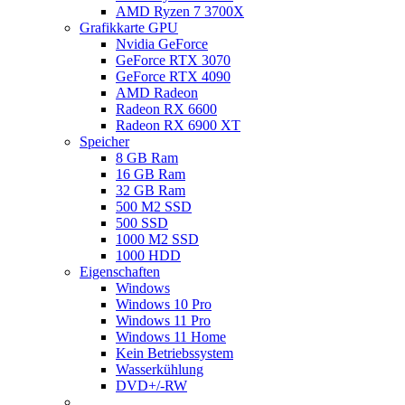
AMD Ryzen 7 3700X
Grafikkarte GPU
Nvidia GeForce
GeForce RTX 3070
GeForce RTX 4090
AMD Radeon
Radeon RX 6600
Radeon RX 6900 XT
Speicher
8 GB Ram
16 GB Ram
32 GB Ram
500 M2 SSD
500 SSD
1000 M2 SSD
1000 HDD
Eigenschaften
Windows
Windows 10 Pro
Windows 11 Pro
Windows 11 Home
Kein Betriebssystem
Wasserkühlung
DVD+/-RW