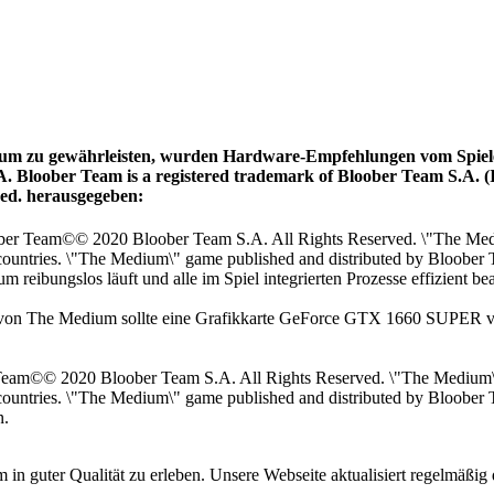
dium zu gewährleisten, wurden
Hardware-Empfehlungen vom Spiele
Bloober Team is a registered trademark of Bloober Team S.A. (I
ved. herausgegeben:
ober Team©© 2020 Bloober Team S.A. All Rights Reserved. \"The Med
countries. \"The Medium\" game published and distributed by Bloober T
reibungslos läuft und alle im Spiel integrierten Prozesse effizient be
 von The Medium sollte eine Grafikkarte GeForce GTX 1660 SUPER ver
 Team©© 2020 Bloober Team S.A. All Rights Reserved. \"The Medium\
 countries. \"The Medium\" game published and distributed by Bloober
n.
n guter Qualität zu erleben. Unsere Webseite aktualisiert regelmäßi