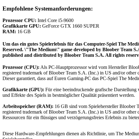
Empfohlene Systemanforderungen:
Prozessor CPU:
Intel Core i5-9600
Grafikkarte GPU:
GeForce GTX 1660 SUPER
RAM:
16 GB
Um das ein gutes Spielerlebnis für das Computer-Spiel The Me
Reserved. \"The Medium\" game developed by Bloober Team S.A. 
published and distributed by Bloober Team S.A. All rights reser
Prozessor (CPU):
Als PC-Hauptprozessor wird vom Hersteller Blo
registered trademark of Bloober Team S.A. (Inc.) in US and/or other 
Dieser garantiert, dass auf Euren Gaming-PC das PC-Spiel The Medium 
Grafikkarte (GPU):
Für eine beeindruckende grafische Darstellung
und Effekte des Spiels in bestmöglicher Qualität präsentiert werden.
Arbeitsspeicher (RAM):
16 GB sind vom Spielehersteller Bloober
registered trademark of Bloober Team S.A. (Inc.) in US and/or other
Ressourcen für ein flüssiges und verzögerungsfreies Erlebnis zu biete
Diese Hardware-Empfehlungen dienen als Richtlinie, um The Medium i