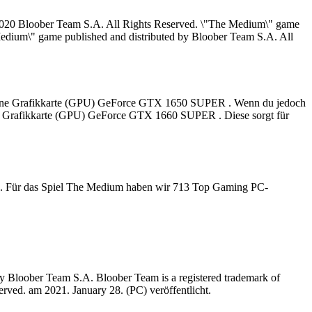
020 Bloober Team S.A. All Rights Reserved. \"The Medium\" game
Medium\" game published and distributed by Bloober Team S.A. All
 ist eine Grafikkarte (GPU) GeForce GTX 1650 SUPER . Wenn du jedoch
ssere Grafikkarte (GPU) GeForce GTX 1660 SUPER . Diese sorgt für
eren. Für das Spiel The Medium haben wir 713 Top Gaming PC-
loober Team S.A. Bloober Team is a registered trademark of
rved. am 2021. January 28. (PC) veröffentlicht.