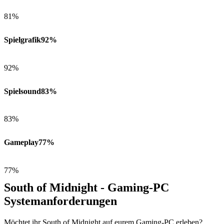
81%
Spielgrafik
92%
92%
Spielsound
83%
83%
Gameplay
77%
77%
South of Midnight - Gaming-PC
Systemanforderungen
Möchtet ihr South of Midnight auf eurem Gaming-PC erleben?