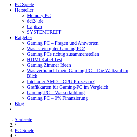
PC Spiele
Hersteller
Memory PC
dcl24.de
Captiva
SYSTEMTREFF
Ratgeber
Gaming PC – Fragen und Antworten
Was ist ein guter Gaming PC?
Gaming PCs richtig zusammenstellen
HDMI Kabel Test
Gaming Zimmer Ideen
Was verbraucht mein Gaming-PC – Die Wattzahl im
Blick
Intel oder AMD – CPU Prozessor?
Grafikkarten für Gaming-PC im Vergleich
Gaming-PC – Wasserkühlung
Gaming PC – 0% Finanzierung
Blog
Startseite
/
PC-Spiele
/