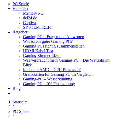
PC Spiele
Hersteller
Memory PC
dcl24.de
Captiva
SYSTEMTREFF
Ratgeber
Gaming PC – Fragen und Antworten
Was ist ein guter Gaming PC?
Gaming PCs richtig zusammenstellen
HDMI Kabel Test
Gaming Zimmer Ideen
Was verbraucht mein Gaming-PC – Die Wattzahl im
Blick
Intel oder AMD – CPU Prozessor?
Grafikkarten für Gaming-PC im Vergleich
Gaming-PC – Wasserkühlung
Gaming PC – 0% Finanzierung
Blog
Startseite
/
PC-Spiele
/