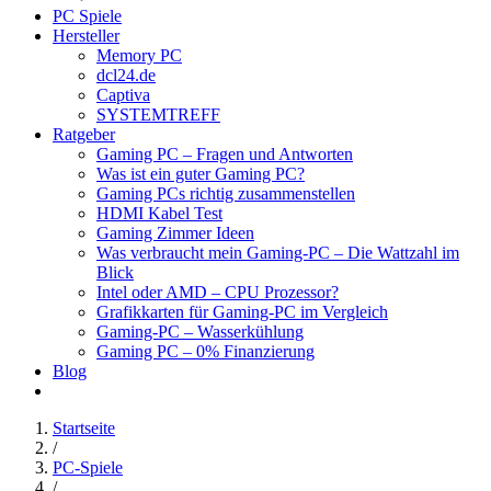
PC Spiele
Hersteller
Memory PC
dcl24.de
Captiva
SYSTEMTREFF
Ratgeber
Gaming PC – Fragen und Antworten
Was ist ein guter Gaming PC?
Gaming PCs richtig zusammenstellen
HDMI Kabel Test
Gaming Zimmer Ideen
Was verbraucht mein Gaming-PC – Die Wattzahl im
Blick
Intel oder AMD – CPU Prozessor?
Grafikkarten für Gaming-PC im Vergleich
Gaming-PC – Wasserkühlung
Gaming PC – 0% Finanzierung
Blog
Startseite
/
PC-Spiele
/