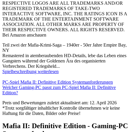
RESPECTIVE LOGOS ARE ALL TRADEMARKS AND/OR
REGISTERED TRADEMARKS OF TAKE-TWO
INTERACTIVE SOFTWARE, INC. THE RATINGS ICON IS A
TRADEMARK OF THE ENTERTAINMENT SOFTWARE
ASSOCIATION. ALL OTHER MARKS ARE PROPERTY OF
THEIR RESPECTIVE OWNERS. ALL RIGHTS RESERVED.
Bei Amazon anschauen
Teil zwei der Mafia-Krimi-Saga – 1940er - 50er Jahre Empire Bay,
NY
Remastered in atemberaubenden HD-Details, lebe das Leben eines
Gangsters während der Goldenen Ära des organisierten
Verbrechens. Der Kriegsheld...
Spielbeschreibung weiterlesen
PC-Spiel Mafia II: Definitive Edition Systemanforderungen
Welcher Gaming-PC passt zum PC-Spiel Mafia II: Definitive
Edition?
Preis und Bewertungen zuletzt aktualisiert am: 12. April 2026
*Trotz sorgfältiger inhaltlicher Kontrolle übernehmen wir keine
Haftung für die Daten, Bilder oder Preise!
Mafia II: Definitive Edition - Gaming-PC