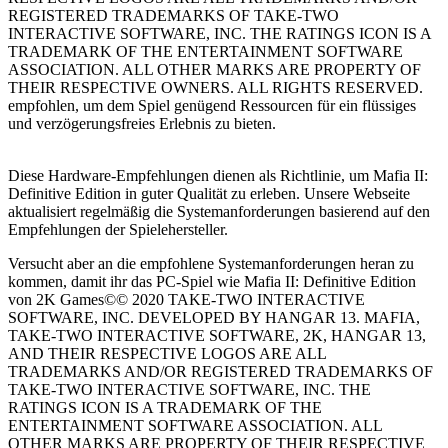
REGISTERED TRADEMARKS OF TAKE-TWO
INTERACTIVE SOFTWARE, INC. THE RATINGS ICON IS A
TRADEMARK OF THE ENTERTAINMENT SOFTWARE
ASSOCIATION. ALL OTHER MARKS ARE PROPERTY OF
THEIR RESPECTIVE OWNERS. ALL RIGHTS RESERVED.
empfohlen, um dem Spiel genügend Ressourcen für ein flüssiges
und verzögerungsfreies Erlebnis zu bieten.
Diese Hardware-Empfehlungen dienen als Richtlinie, um Mafia II:
Definitive Edition in guter Qualität zu erleben. Unsere Webseite
aktualisiert regelmäßig die Systemanforderungen basierend auf den
Empfehlungen der Spielehersteller.
Versucht aber an die empfohlene Systemanforderungen heran zu
kommen, damit ihr das PC-Spiel wie Mafia II: Definitive Edition
von 2K Games©© 2020 TAKE-TWO INTERACTIVE
SOFTWARE, INC. DEVELOPED BY HANGAR 13. MAFIA,
TAKE-TWO INTERACTIVE SOFTWARE, 2K, HANGAR 13,
AND THEIR RESPECTIVE LOGOS ARE ALL
TRADEMARKS AND/OR REGISTERED TRADEMARKS OF
TAKE-TWO INTERACTIVE SOFTWARE, INC. THE
RATINGS ICON IS A TRADEMARK OF THE
ENTERTAINMENT SOFTWARE ASSOCIATION. ALL
OTHER MARKS ARE PROPERTY OF THEIR RESPECTIVE