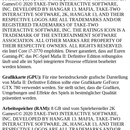
Games©© 2020 TAKE-TWO INTERACTIVE SOFTWARE,
INC. DEVELOPED BY HANGAR 13. MAFIA, TAKE-TWO
INTERACTIVE SOFTWARE, 2K, HANGAR 13, AND THEIR
RESPECTIVE LOGOS ARE ALL TRADEMARKS AND/OR
REGISTERED TRADEMARKS OF TAKE-TWO
INTERACTIVE SOFTWARE, INC. THE RATINGS ICON IS A
TRADEMARK OF THE ENTERTAINMENT SOFTWARE
ASSOCIATION. ALL OTHER MARKS ARE PROPERTY OF
THEIR RESPECTIVE OWNERS. ALL RIGHTS RESERVED.
ein Intel Core i7-3770 empfohlen. Dieser garantiert, dass auf Euren
Gaming-PC das PC-Spiel Mafia II: Definitive Edition reibungslos
läuft und alle im Spiel integrierten Prozesse effizient bearbeitet
werden können.
Grafikkarte (GPU):
Für eine beeindruckende grafische Darstellung
von Mafia II: Definitive Edition sollte eine Grafikkarte GeForce
GTX 780 verwendet werden. Sie stellt sicher, dass die Grafiken,
Umgebungen und Effekte des Spiels in bestmöglicher Qualität
präsentiert werden.
Arbeitsspeicher (RAM):
8 GB sind vom Spielehersteller 2K
Games©© 2020 TAKE-TWO INTERACTIVE SOFTWARE,
INC. DEVELOPED BY HANGAR 13. MAFIA, TAKE-TWO
INTERACTIVE SOFTWARE, 2K, HANGAR 13, AND THEIR
RESPECTIVE LOGOS ARE ALL TRADEMARKS AND/OR