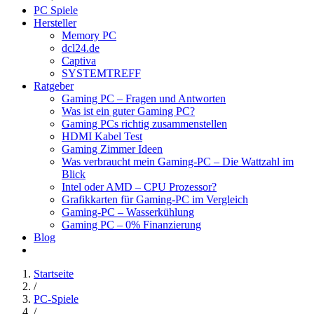
PC Spiele
Hersteller
Memory PC
dcl24.de
Captiva
SYSTEMTREFF
Ratgeber
Gaming PC – Fragen und Antworten
Was ist ein guter Gaming PC?
Gaming PCs richtig zusammenstellen
HDMI Kabel Test
Gaming Zimmer Ideen
Was verbraucht mein Gaming-PC – Die Wattzahl im
Blick
Intel oder AMD – CPU Prozessor?
Grafikkarten für Gaming-PC im Vergleich
Gaming-PC – Wasserkühlung
Gaming PC – 0% Finanzierung
Blog
Startseite
/
PC-Spiele
/