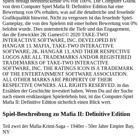
Spiels beträgt beeindruckende 0% von 100%. Die Computer Grafik
von dem Computer Spiel Mafia II: Definitive Edition hat eine
Bewertung von 0% erhalten, was auf die detailreiche und fesselnde
Grafikqualität hinweist. Nicht zu vergessen ist das fesselnde Spiel-
Gameplay, die von den Spielern mit einer hohen Bewertung von 0%
belohnt wurde. Dies unterstreicht die Tiefe und das Engagement,
das die Entwickler 2K Games©© 2020 TAKE-TWO
INTERACTIVE SOFTWARE, INC. DEVELOPED BY
HANGAR 13. MAFIA, TAKE-TWO INTERACTIVE
SOFTWARE, 2K, HANGAR 13, AND THEIR RESPECTIVE
LOGOS ARE ALL TRADEMARKS AND/OR REGISTERED
TRADEMARKS OF TAKE-TWO INTERACTIVE
SOFTWARE, INC. THE RATINGS ICON IS A TRADEMARK
OF THE ENTERTAINMENT SOFTWARE ASSOCIATION.
ALL OTHER MARKS ARE PROPERTY OF THEIR
RESPECTIVE OWNERS. ALL RIGHTS RESERVED. in das
Erzählen der Geschichte investiert haben. Wenn Du auf der Suche
nach einem erstklassigen Spielerlebnis bist, ist das Computer-Spiel
Mafia II: Definitive Edition sicherlich einen Blick wert.
Spiel-Beschreibung zu Mafia II: Definitive Edition
Teil zwei der Mafia-Krimi-Saga – 1940er - 50er Jahre Empire Bay,
NY