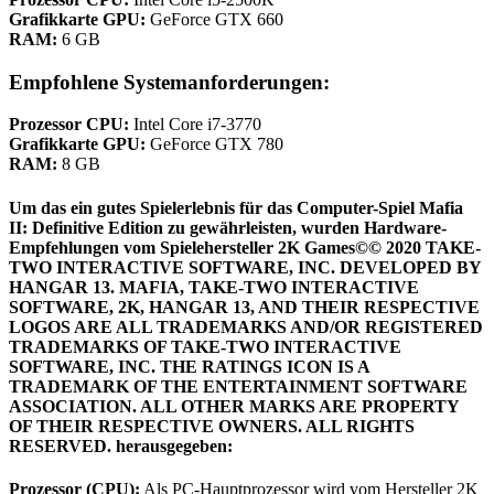
Grafikkarte GPU:
GeForce GTX 660
RAM:
6 GB
Empfohlene Systemanforderungen:
Prozessor CPU:
Intel Core i7-3770
Grafikkarte GPU:
GeForce GTX 780
RAM:
8 GB
Um das ein gutes Spielerlebnis für das Computer-Spiel Mafia
II: Definitive Edition zu gewährleisten, wurden
Hardware-
Empfehlungen vom Spielehersteller 2K Games©© 2020 TAKE-
TWO INTERACTIVE SOFTWARE, INC. DEVELOPED BY
HANGAR 13. MAFIA, TAKE-TWO INTERACTIVE
SOFTWARE, 2K, HANGAR 13, AND THEIR RESPECTIVE
LOGOS ARE ALL TRADEMARKS AND/OR REGISTERED
TRADEMARKS OF TAKE-TWO INTERACTIVE
SOFTWARE, INC. THE RATINGS ICON IS A
TRADEMARK OF THE ENTERTAINMENT SOFTWARE
ASSOCIATION. ALL OTHER MARKS ARE PROPERTY
OF THEIR RESPECTIVE OWNERS. ALL RIGHTS
RESERVED. herausgegeben:
Prozessor (CPU):
Als PC-Hauptprozessor wird vom Hersteller 2K