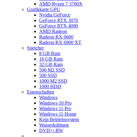
AMD Ryzen 7 3700X
Grafikkarte GPU
Nvidia GeForce
GeForce RTX 3070
GeForce RTX 4090
AMD Radeon
Radeon RX 6600
Radeon RX 6900 XT
Speicher
8 GB Ram
16 GB Ram
32 GB Ram
500 M2 SSD
500 SSD
1000 M2 SSD
1000 HDD
Eigenschaften
Windows
Windows 10 Pro
Windows 11 Pro
Windows 11 Home
Kein Betriebssystem
Wasserkühlung
DVD+/-RW