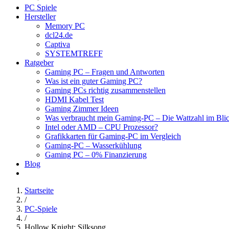
PC Spiele
Hersteller
Memory PC
dcl24.de
Captiva
SYSTEMTREFF
Ratgeber
Gaming PC – Fragen und Antworten
Was ist ein guter Gaming PC?
Gaming PCs richtig zusammenstellen
HDMI Kabel Test
Gaming Zimmer Ideen
Was verbraucht mein Gaming-PC – Die Wattzahl im Bli
Intel oder AMD – CPU Prozessor?
Grafikkarten für Gaming-PC im Vergleich
Gaming-PC – Wasserkühlung
Gaming PC – 0% Finanzierung
Blog
Startseite
/
PC-Spiele
/
Hollow Knight: Silksong