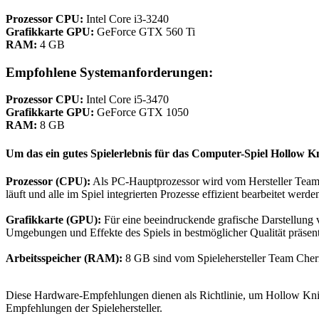
Prozessor CPU:
Intel Core i3-3240
Grafikkarte GPU:
GeForce GTX 560 Ti
RAM:
4 GB
Empfohlene Systemanforderungen:
Prozessor CPU:
Intel Core i5-3470
Grafikkarte GPU:
GeForce GTX 1050
RAM:
8 GB
Um das ein gutes Spielerlebnis für das Computer-Spiel Hollow K
Prozessor (CPU):
Als PC-Hauptprozessor wird vom Hersteller Team C
läuft und alle im Spiel integrierten Prozesse effizient bearbeitet werd
Grafikkarte (GPU):
Für eine beeindruckende grafische Darstellung 
Umgebungen und Effekte des Spiels in bestmöglicher Qualität präsent
Arbeitsspeicher (RAM):
8 GB sind vom Spielehersteller Team Cherr
Diese Hardware-Empfehlungen dienen als Richtlinie, um Hollow Knight
Empfehlungen der Spielehersteller.