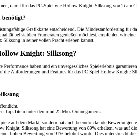
men, damit ihr das PC-Spiel wie Hollow Knight: Silksong von Team C
 benötigt?
 leistungsfähige Grafikkarte entscheidend. Die Mindestanforderung für
dqualität bei stabilen Frameraten genießen möchtest, empfehlen wir ei
 Silksong in seiner vollen Pracht erleben kannst.
ollow Knight: Silksong?
ute Performance haben und ein unvergessliches Spielerlebnis garantier
 die Anforderungen und Features für das PC Spiel Hollow Knight: Si
Silksong
entlicht.
en Top-Titeln unter den rund 25 Mio. Onlinegamern.
 Spiele auf dem Markt, sondern hat auch beeindruckende Bewertungen 
ight: Silksong hat eine Bewertung von 89% erhalten, was auf die det
t einer hohen Bewertung von 91% belohnt wurde. Dies unterstreicht di