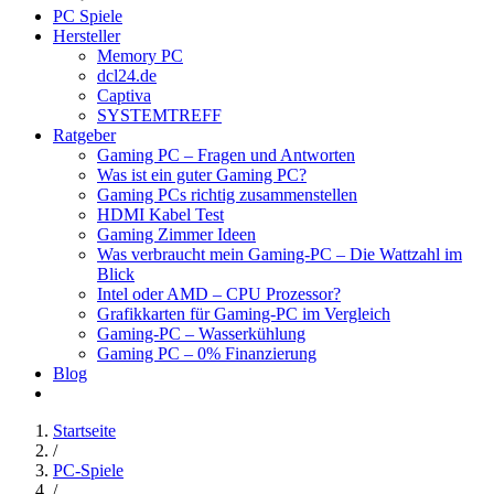
PC Spiele
Hersteller
Memory PC
dcl24.de
Captiva
SYSTEMTREFF
Ratgeber
Gaming PC – Fragen und Antworten
Was ist ein guter Gaming PC?
Gaming PCs richtig zusammenstellen
HDMI Kabel Test
Gaming Zimmer Ideen
Was verbraucht mein Gaming-PC – Die Wattzahl im
Blick
Intel oder AMD – CPU Prozessor?
Grafikkarten für Gaming-PC im Vergleich
Gaming-PC – Wasserkühlung
Gaming PC – 0% Finanzierung
Blog
Startseite
/
PC-Spiele
/