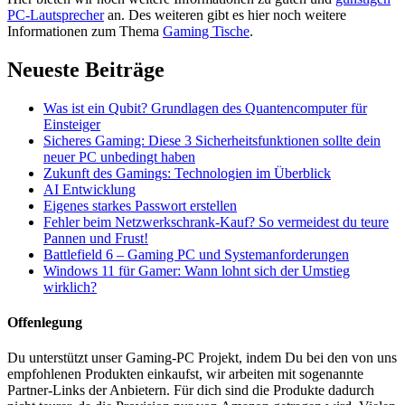
PC-Lautsprecher
an. Des weiteren gibt es hier noch weitere
Informationen zum Thema
Gaming Tische
.
Neueste Beiträge
Was ist ein Qubit? Grundlagen des Quantencomputer für
Einsteiger
Sicheres Gaming: Diese 3 Sicherheitsfunktionen sollte dein
neuer PC unbedingt haben
Zukunft des Gamings: Technologien im Überblick
AI Entwicklung
Eigenes starkes Passwort erstellen
Fehler beim Netzwerkschrank-Kauf? So vermeidest du teure
Pannen und Frust!
Battlefield 6 – Gaming PC und Systemanforderungen
Windows 11 für Gamer: Wann lohnt sich der Umstieg
wirklich?
Offenlegung
Du unterstützt unser Gaming-PC Projekt, indem Du bei den von uns
empfohlenen Produkten einkaufst, wir arbeiten mit sogenannte
Partner-Links der Anbietern. Für dich sind die Produkte dadurch