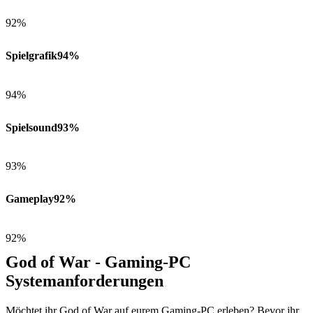
92%
Spielgrafik
94%
94%
Spielsound
93%
93%
Gameplay
92%
92%
God of War - Gaming-PC
Systemanforderungen
Möchtet ihr God of War auf eurem Gaming-PC erleben? Bevor ihr