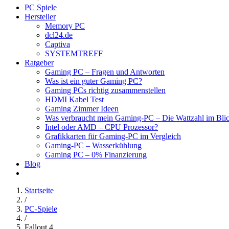
PC Spiele
Hersteller
Memory PC
dcl24.de
Captiva
SYSTEMTREFF
Ratgeber
Gaming PC – Fragen und Antworten
Was ist ein guter Gaming PC?
Gaming PCs richtig zusammenstellen
HDMI Kabel Test
Gaming Zimmer Ideen
Was verbraucht mein Gaming-PC – Die Wattzahl im Bli
Intel oder AMD – CPU Prozessor?
Grafikkarten für Gaming-PC im Vergleich
Gaming-PC – Wasserkühlung
Gaming PC – 0% Finanzierung
Blog
Startseite
/
PC-Spiele
/
Fallout 4