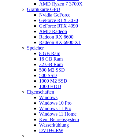
AMD Ryzen 7 3700X
Grafikkarte GPU
Nvidia GeForce
GeForce RTX 3070
GeForce RTX 4090
AMD Radeon
Radeon RX 6600
Radeon RX 6900 XT
Speicher
8 GB Ram
16 GB Ram
32 GB Ram
500 M2 SSD
500 SSD
1000 M2 SSD
1000 HDD
Eigenschaften
Windows
Windows 10 Pro
Windows 11 Pro
Windows 11 Home
Kein Betriebssystem
Wasserkühlung
DVD+/-RW