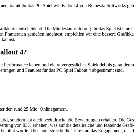
en, damit ihr das PC-Spiel wie Fallout 4 von Bethesda Softworks gen
e Grafikkarte entscheidend. Die Mindestanforderung für das Spiel ist e
bilen Frameraten genießen möchtest, empfehlen wir eine bessere Grafi
n kannst.
llout 4?
ute Performance haben und ein unvergessliches Spielerlebnis garantier
erungen und Features für das PC Spiel Fallout 4 abgestimmt sind.
.
nter den rund 25 Mio. Onlinegamern.
m Markt, sondern hat auch beeindruckende Bewertungen erhalten. Die 
ung von 83% erhalten, was auf die detailreiche und fesselnde Grafikqua
elohnt wurde. Dies unterstreicht die Tiefe und das Engagement, das d