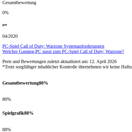
Gesamtbewertung
0
%
gut
04/2020
PC-Spiel Call of Duty: Warzone Systemanforderungen
Welcher Gaming-PC passt zum PC-Spiel Call of Duty: Warzone?
Preis und Bewertungen zuletzt aktualisiert am: 12. April 2026
*Trotz sorgfältiger inhaltlicher Kontrolle übernehmen wir keine Haftu
Gesamtbewertung
80%
80%
Spielgrafik
88%
88%