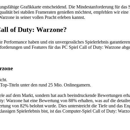
eistungsfähige Grafikkarte entscheidend. Die Mindestanforderung für d
dqualität bei stabilen Frameraten genießen möchtest, empfehlen wir ei
Warzone in seiner vollen Pracht erleben kannst.
all of Duty: Warzone?
ute Performance haben und ein unvergessliches Spielerlebnis garantie
orderungen und Features für das PC Spiel Call of Duty: Warzone abge
arzone
cht.
 Top-Titeln unter den rund 25 Mio. Onlinegamern.
piele auf dem Markt, sondern hat auch beeindruckende Bewertungen er
Warzone hat eine Bewertung von 88% erhalten, was auf die detailreich
rtung von 82% belohnt wurde. Dies unterstreicht die Tiefe und das Eng
assigen Spielerlebnis bist, ist das Computer-Spiel Call of Duty: Warzon