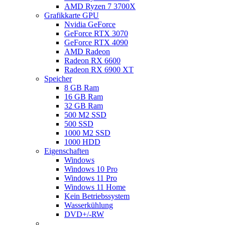
AMD Ryzen 7 3700X
Grafikkarte GPU
Nvidia GeForce
GeForce RTX 3070
GeForce RTX 4090
AMD Radeon
Radeon RX 6600
Radeon RX 6900 XT
Speicher
8 GB Ram
16 GB Ram
32 GB Ram
500 M2 SSD
500 SSD
1000 M2 SSD
1000 HDD
Eigenschaften
Windows
Windows 10 Pro
Windows 11 Pro
Windows 11 Home
Kein Betriebssystem
Wasserkühlung
DVD+/-RW