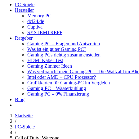
PC Spiele
Hersteller
Memory PC
dcl24.de
Captiva
SYSTEMTREFF
Ratgeber
Gaming PC – Fragen und Antworten
Was ist ein guter Gaming PC?
Gaming PCs richtig zusammenstellen
HDMI Kabel Test
Gaming Zimmer Ideen
Was verbraucht mein Gaming-PC – Die Wattzahl im Bli
Intel oder AMD – CPU Prozessor?
Grafikkarten für Gaming-PC im Vergleich
Gaming-PC – Wasserkühlung
Gaming PC – 0% Finanzierung
Blog
Startseite
/
PC-Spiele
/
Call of Duty: Warzone