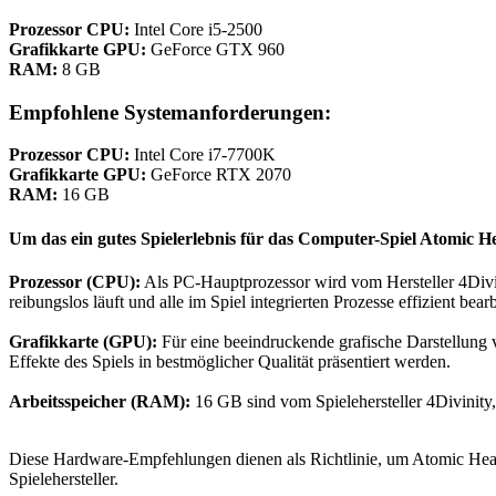
Prozessor CPU:
Intel Core i5-2500
Grafikkarte GPU:
GeForce GTX 960
RAM:
8 GB
Empfohlene Systemanforderungen:
Prozessor CPU:
Intel Core i7-7700K
Grafikkarte GPU:
GeForce RTX 2070
RAM:
16 GB
Um das ein gutes Spielerlebnis für das Computer-Spiel Atomic H
Prozessor (CPU):
Als PC-Hauptprozessor wird vom Hersteller 4Divin
reibungslos läuft und alle im Spiel integrierten Prozesse effizient bea
Grafikkarte (GPU):
Für eine beeindruckende grafische Darstellung 
Effekte des Spiels in bestmöglicher Qualität präsentiert werden.
Arbeitsspeicher (RAM):
16 GB sind vom Spielehersteller 4Divinity,
Diese Hardware-Empfehlungen dienen als Richtlinie, um Atomic Heart
Spielehersteller.