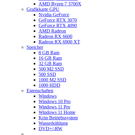
AMD Ryzen 7 3700X
Grafikkarte GPU
Nvidia GeForce
GeForce RTX 3070
GeForce RTX 4090
AMD Radeon
Radeon RX 6600
Radeon RX 6900 XT
Speicher
8 GB Ram
16 GB Ram
32 GB Ram
500 M2 SSD
500 SSD
1000 M2 SSD
1000 HDD
Eigenschaften
Windows
Windows 10 Pro
Windows 11 Pro
Windows 11 Home
Kein Betriebssystem
Wasserkühlung
DVD+/-RW