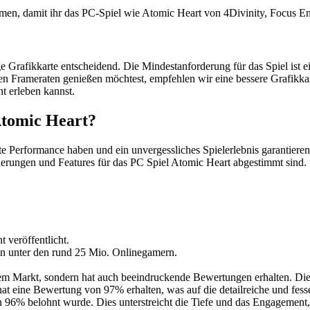
en, damit ihr das PC-Spiel wie Atomic Heart von 4Divinity, Focus En
ähige Grafikkarte entscheidend. Die Mindestanforderung für das Spiel i
bilen Frameraten genießen möchtest, empfehlen wir eine bessere Grafi
ht erleben kannst.
Atomic Heart?
ute Performance haben und ein unvergessliches Spielerlebnis garantie
erungen und Features für das PC Spiel Atomic Heart abgestimmt sind.
 veröffentlicht.
ln unter den rund 25 Mio. Onlinegamern.
f dem Markt, sondern hat auch beeindruckende Bewertungen erhalten. D
ine Bewertung von 97% erhalten, was auf die detailreiche und fesseln
96% belohnt wurde. Dies unterstreicht die Tiefe und das Engagement, 