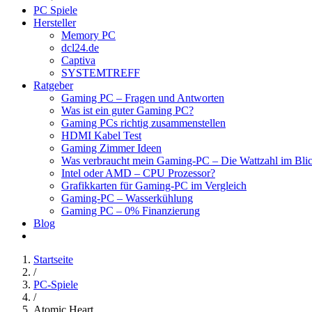
PC Spiele
Hersteller
Memory PC
dcl24.de
Captiva
SYSTEMTREFF
Ratgeber
Gaming PC – Fragen und Antworten
Was ist ein guter Gaming PC?
Gaming PCs richtig zusammenstellen
HDMI Kabel Test
Gaming Zimmer Ideen
Was verbraucht mein Gaming-PC – Die Wattzahl im Bli
Intel oder AMD – CPU Prozessor?
Grafikkarten für Gaming-PC im Vergleich
Gaming-PC – Wasserkühlung
Gaming PC – 0% Finanzierung
Blog
Startseite
/
PC-Spiele
/
Atomic Heart