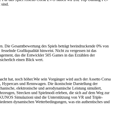
 sind.
ten. Die Gesamtbewertung des Spiels beträgt beeindruckende 0% von
sselnde Grafikqualität hinweist. Nicht zu vergessen ist das
gagement, das die Entwickler 505 Games in das Erzählen der
icherlich einen Blick wert.
emacht hat, noch höher.Wie sein Vorgänger wird auch der Assetto Corsa
n, Hypercars und Rennwagen. Die ikonischste Darstellung der
anische, elektronische und aerodynamische Leistung simuliert,
ahrzeugen, Strecken und Spielmodi erleben, die sich auf dem Weg zur
on KUNOS Simulazioni sind die Unterstützung von VR und Triple-
chiedenen dynamischen Wetterbedingungen, was ein authentisches und