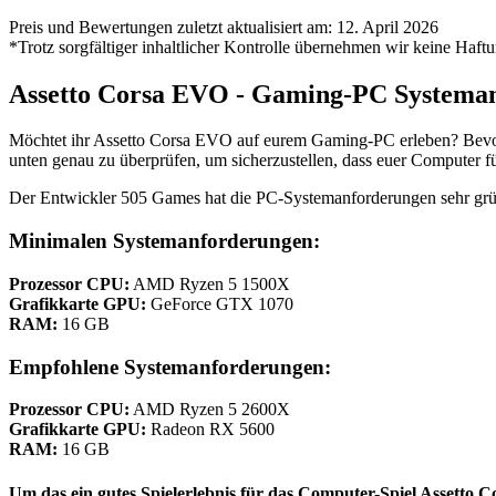
Preis und Bewertungen zuletzt aktualisiert am: 12. April 2026
*Trotz sorgfältiger inhaltlicher Kontrolle übernehmen wir keine Haftu
Assetto Corsa EVO - Gaming-PC Systema
Möchtet ihr Assetto Corsa EVO auf eurem Gaming-PC erleben? Bevor 
unten genau zu überprüfen, um sicherzustellen, dass euer Computer für
Der Entwickler 505 Games hat die PC-Systemanforderungen sehr grün
Minimalen Systemanforderungen:
Prozessor CPU:
AMD Ryzen 5 1500X
Grafikkarte GPU:
GeForce GTX 1070
RAM:
16 GB
Empfohlene Systemanforderungen:
Prozessor CPU:
AMD Ryzen 5 2600X
Grafikkarte GPU:
Radeon RX 5600
RAM:
16 GB
Um das ein gutes Spielerlebnis für das Computer-Spiel Assetto