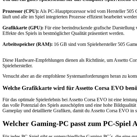
Prozessor (CPU):
Als PC-Hauptprozessor wird vom Hersteller 505 
läuft und alle im Spiel integrierten Prozesse effizient bearbeitet werd
Grafikkarte (GPU):
Für eine beeindruckende grafische Darstellung 
Effekte des Spiels in bestmöglicher Qualität präsentiert werden.
Arbeitsspeicher (RAM):
16 GB sind vom Spielehersteller 505 Games
Diese Hardware-Empfehlungen dienen als Richtlinie, um Assetto Cors
Spielehersteller.
Versucht aber an die empfohlene Systemanforderungen heran zu kom
Welche Grafikkarte wird für Assetto Corsa EVO benö
Für das optimale Spielerlebnis bei Assetto Corsa EVO ist eine leist
das volle Potenzial des Spiels ausschöpfen und eine hohe Bildqualitä
Gameplay und detaillierte Grafiken, damit du Assetto Corsa EVO in se
Welcher Gaming-PC passt zum PC-Spiel A
Für jedes PC-Spiel gibt es unterschiedliche Gaming-PC´s, die eine 