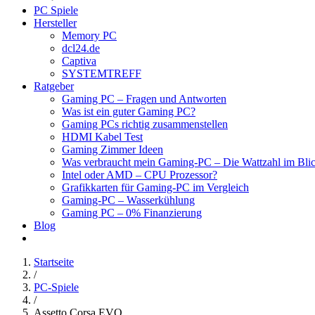
PC Spiele
Hersteller
Memory PC
dcl24.de
Captiva
SYSTEMTREFF
Ratgeber
Gaming PC – Fragen und Antworten
Was ist ein guter Gaming PC?
Gaming PCs richtig zusammenstellen
HDMI Kabel Test
Gaming Zimmer Ideen
Was verbraucht mein Gaming-PC – Die Wattzahl im Bli
Intel oder AMD – CPU Prozessor?
Grafikkarten für Gaming-PC im Vergleich
Gaming-PC – Wasserkühlung
Gaming PC – 0% Finanzierung
Blog
Startseite
/
PC-Spiele
/
Assetto Corsa EVO