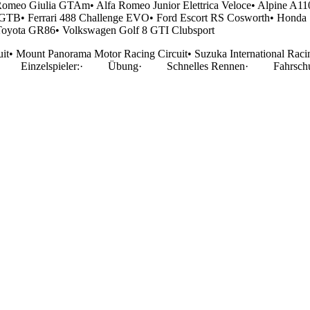
fa Romeo Giulia GTAm• Alfa Romeo Junior Elettrica Veloce• Alpine
GTB• Ferrari 488 Challenge EVO• Ford Escort RS Cosworth• Honda
oyota GR86• Volkswagen Golf 8 GTI Clubsport
uit• Mount Panorama Motor Racing Circuit• Suzuka International Raci
pielmodi· Einzelspieler:· Übung· Schnelles Rennen· Fahrs