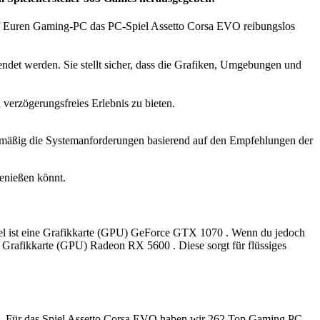
f Euren Gaming-PC das PC-Spiel Assetto Corsa EVO reibungslos
det werden. Sie stellt sicher, dass die Grafiken, Umgebungen und
erzögerungsfreies Erlebnis zu bieten.
gelmäßig die Systemanforderungen basierend auf den Empfehlungen der
enießen könnt.
Spiel ist eine Grafikkarte (GPU) GeForce GTX 1070 . Wenn du jedoch
re Grafikkarte (GPU) Radeon RX 5600 . Diese sorgt für flüssiges
eren. Für das Spiel Assetto Corsa EVO haben wir 262 Top Gaming PC-