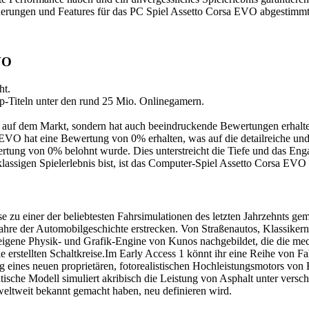
derungen und Features für das PC Spiel Assetto Corsa EVO abgestimmt
VO
ht.
p-Titeln unter den rund 25 Mio. Onlinegamern.
le auf dem Markt, sondern hat auch beeindruckende Bewertungen erhal
 hat eine Bewertung von 0% erhalten, was auf die detailreiche und fe
ertung von 0% belohnt wurde. Dies unterstreicht die Tiefe und das En
assigen Spielerlebnis bist, ist das Computer-Spiel Assetto Corsa EVO s
e zu einer der beliebtesten Fahrsimulationen des letzten Jahrzehnts g
hre der Automobilgeschichte erstrecken. Von Straßenautos, Klassiker
igene Physik- und Grafik-Engine von Kunos nachgebildet, die die mech
e erstellten Schaltkreise.Im Early Access 1 könnt ihr eine Reihe von F
g eines neuen proprietären, fotorealistischen Hochleistungsmotors v
ische Modell simuliert akribisch die Leistung von Asphalt unter vers
a weltweit bekannt gemacht haben, neu definieren wird.