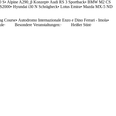
 A110 S• Alpine A290_β Konzept• Audi RS 3 Sportback• BMW M2 CS
 S2000• Hyundai i30 N Schrägheck• Lotus Emira• Mazda MX-5 ND
ng Course• Autodromo Internazionale Enzo e Dino Ferrari - Imola•
chule· Besondere Veranstaltungen:· Heißer Stint·