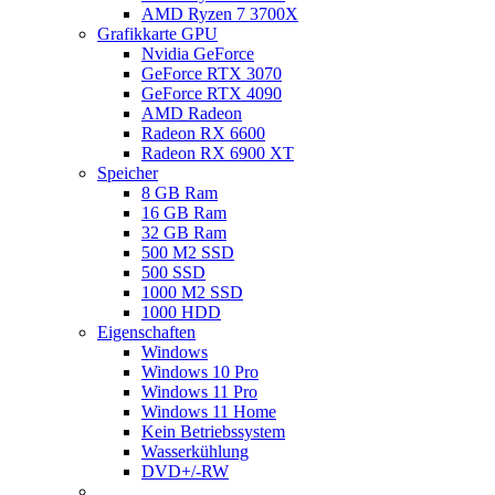
AMD Ryzen 7 3700X
Grafikkarte GPU
Nvidia GeForce
GeForce RTX 3070
GeForce RTX 4090
AMD Radeon
Radeon RX 6600
Radeon RX 6900 XT
Speicher
8 GB Ram
16 GB Ram
32 GB Ram
500 M2 SSD
500 SSD
1000 M2 SSD
1000 HDD
Eigenschaften
Windows
Windows 10 Pro
Windows 11 Pro
Windows 11 Home
Kein Betriebssystem
Wasserkühlung
DVD+/-RW