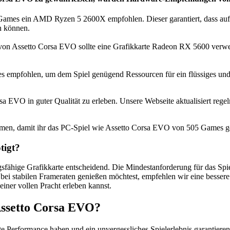
Games ein AMD Ryzen 5 2600X empfohlen. Dieser garantiert, dass au
en können.
von Assetto Corsa EVO sollte eine Grafikkarte Radeon RX 5600 verwen
 empfohlen, um dem Spiel genügend Ressourcen für ein flüssiges und v
a EVO in guter Qualität zu erleben. Unsere Webseite aktualisiert re
men, damit ihr das PC-Spiel wie Assetto Corsa EVO von 505 Games g
tigt?
ungsfähige Grafikkarte entscheidend. Die Mindestanforderung für das 
t bei stabilen Frameraten genießen möchtest, empfehlen wir eine besse
iner vollen Pracht erleben kannst.
ssetto Corsa EVO?
gute Performance haben und ein unvergessliches Spielerlebnis garanti