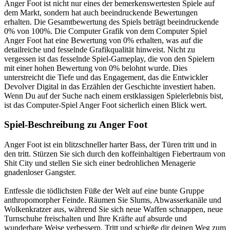
Anger Foot ist nicht nur eines der bemerkenswertesten Spiele auf
dem Markt, sondern hat auch beeindruckende Bewertungen
erhalten. Die Gesamtbewertung des Spiels beträgt beeindruckende
0% von 100%. Die Computer Grafik von dem Computer Spiel
Anger Foot hat eine Bewertung von 0% erhalten, was auf die
detailreiche und fesselnde Grafikqualität hinweist. Nicht zu
vergessen ist das fesselnde Spiel-Gameplay, die von den Spielern
mit einer hohen Bewertung von 0% belohnt wurde. Dies
unterstreicht die Tiefe und das Engagement, das die Entwickler
Devolver Digital in das Erzählen der Geschichte investiert haben.
Wenn Du auf der Suche nach einem erstklassigen Spielerlebnis bist,
ist das Computer-Spiel Anger Foot sicherlich einen Blick wert.
Spiel-Beschreibung zu Anger Foot
Anger Foot ist ein blitzschneller harter Bass, der Türen tritt und in
den tritt. Stürzen Sie sich durch den koffeinhaltigen Fiebertraum von
Shit City und stellen Sie sich einer bedrohlichen Menagerie
gnadenloser Gangster.
Entfessle die tödlichsten Füße der Welt auf eine bunte Gruppe
anthropomorpher Feinde. Räumen Sie Slums, Abwasserkanäle und
Wolkenkratzer aus, während Sie sich neue Waffen schnappen, neue
Turnschuhe freischalten und Ihre Kräfte auf absurde und
wunderbare Weise verbessern. Tritt und schieße dir deinen Weg zum