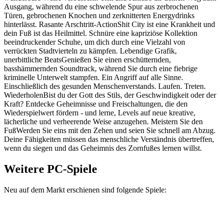
Ausgang, während du eine schwelende Spur aus zerbrochenen
Türen, gebrochenen Knochen und zerknitterten Energydrinks
hinterlässt. Rasante Arschtritt-ActionShit City ist eine Krankheit und
dein Fuß ist das Heilmittel. Schnüre eine kapriziöse Kollektion
beeindruckender Schuhe, um dich durch eine Vielzahl von
verrückten Stadtvierteln zu kämpfen. Lebendige Grafik,
unerbittliche BeatsGenießen Sie einen erschütternden,
basshämmernden Soundtrack, während Sie durch eine fiebrige
kriminelle Unterwelt stampfen. Ein Angriff auf alle Sinne.
Einschließlich des gesunden Menschenverstands. Laufen. Treten.
WiederholenBist du der Gott des Stils, der Geschwindigkeit oder der
Kraft? Entdecke Geheimnisse und Freischaltungen, die den
Wiederspielwert fördern - und lerne, Levels auf neue kreative,
lächerliche und verheerende Weise anzugehen. Meistern Sie den
FußWerden Sie eins mit den Zehen und seien Sie schnell am Abzug.
Deine Fähigkeiten müssen das menschliche Verständnis übertreffen,
wenn du siegen und das Geheimnis des Zornfußes lernen willst.
Weitere PC-Spiele
Neu auf dem Markt erschienen sind folgende Spiele: