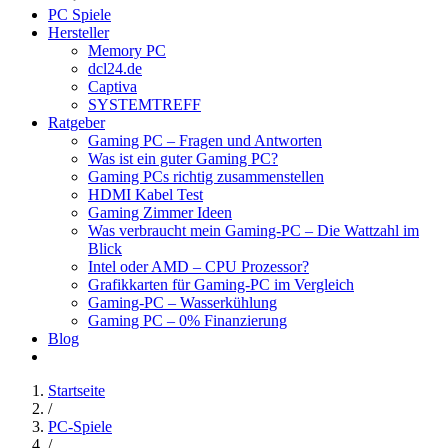
PC Spiele
Hersteller
Memory PC
dcl24.de
Captiva
SYSTEMTREFF
Ratgeber
Gaming PC – Fragen und Antworten
Was ist ein guter Gaming PC?
Gaming PCs richtig zusammenstellen
HDMI Kabel Test
Gaming Zimmer Ideen
Was verbraucht mein Gaming-PC – Die Wattzahl im
Blick
Intel oder AMD – CPU Prozessor?
Grafikkarten für Gaming-PC im Vergleich
Gaming-PC – Wasserkühlung
Gaming PC – 0% Finanzierung
Blog
Startseite
/
PC-Spiele
/