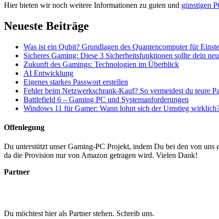
Hier bieten wir noch weitere Informationen zu guten und
günstigen P
Neueste Beiträge
Was ist ein Qubit? Grundlagen des Quantencomputer für Einste
Sicheres Gaming: Diese 3 Sicherheitsfunktionen sollte dein n
Zukunft des Gamings: Technologien im Überblick
AI Entwicklung
Eigenes starkes Passwort erstellen
Fehler beim Netzwerkschrank-Kauf? So vermeidest du teure P
Battlefield 6 – Gaming PC und Systemanforderungen
Windows 11 für Gamer: Wann lohnt sich der Umstieg wirklich
Offenlegung
Du unterstützt unser Gaming-PC Projekt, indem Du bei den von uns em
da die Provision nur von Amazon getragen wird. Vielen Dank!
Partner
Du möchtest hier als Partner stehen. Schreib uns.