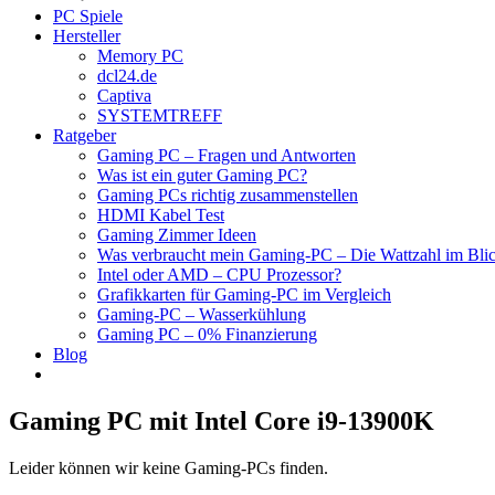
PC Spiele
Hersteller
Memory PC
dcl24.de
Captiva
SYSTEMTREFF
Ratgeber
Gaming PC – Fragen und Antworten
Was ist ein guter Gaming PC?
Gaming PCs richtig zusammenstellen
HDMI Kabel Test
Gaming Zimmer Ideen
Was verbraucht mein Gaming-PC – Die Wattzahl im Bli
Intel oder AMD – CPU Prozessor?
Grafikkarten für Gaming-PC im Vergleich
Gaming-PC – Wasserkühlung
Gaming PC – 0% Finanzierung
Blog
Gaming PC mit Intel Core i9-13900K
Leider können wir keine Gaming-PCs finden.