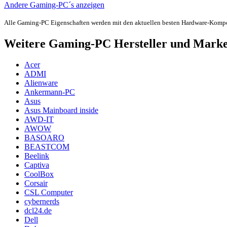
Andere Gaming-PC´s anzeigen
Alle Gaming-PC Eigenschaften werden mit den aktuellen besten Hardware-Komp
Weitere Gaming-PC Hersteller und Mark
Acer
ADMI
Alienware
Ankermann-PC
Asus
Asus Mainboard inside
AWD-IT
AWOW
BASOARO
BEASTCOM
Beelink
Captiva
CoolBox
Corsair
CSL Computer
cybernerds
dcl24.de
Dell