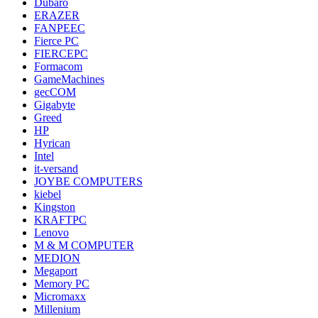
Dubaro
ERAZER
FANPEEC
Fierce PC
FIERCEPC
Formacom
GameMachines
gecCOM
Gigabyte
Greed
HP
Hyrican
Intel
it-versand
JOYBE COMPUTERS
kiebel
Kingston
KRAFTPC
Lenovo
M & M COMPUTER
MEDION
Megaport
Memory PC
Micromaxx
Millenium