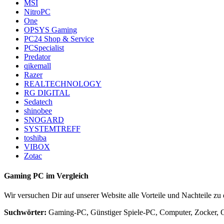
MSI
NitroPC
One
OPSYS Gaming
PC24 Shop & Service
PCSpecialist
Predator
qikemall
Razer
REALTECHNOLOGY
RG DIGITAL
Sedatech
shinobee
SNOGARD
SYSTEMTREFF
toshiba
VIBOX
Zotac
Gaming PC im Vergleich
Wir versuchen Dir auf unserer Website alle Vorteile und Nachteile z
Suchwörter:
Gaming-PC, Günstiger Spiele-PC, Computer, Zocker, O