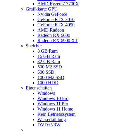
AMD Ryzen 7 3700X
Grafikkarte GPU
Nvidia GeForce
GeForce RTX 3070
GeForce RTX 4090
AMD Radeon
Radeon RX 6600
Radeon RX 6900 XT
Speicher
8 GB Ram
16 GB Ram
32 GB Ram
500 M2 SSD
500 SSD
1000 M2 SSD
1000 HDD
Eigenschaften
Windows
Windows 10 Pro
Windows 11 Pro
Windows 11 Home
Kein Betriebssystem
Wasserkühlung
DVD+/-RW