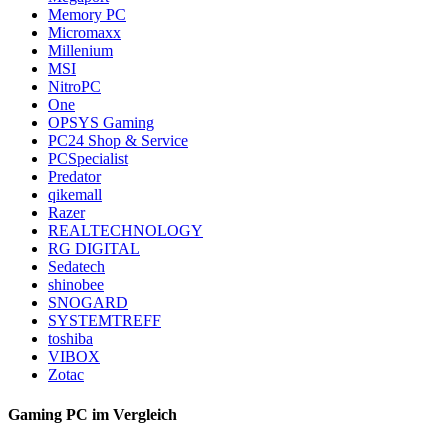
Memory PC
Micromaxx
Millenium
MSI
NitroPC
One
OPSYS Gaming
PC24 Shop & Service
PCSpecialist
Predator
qikemall
Razer
REALTECHNOLOGY
RG DIGITAL
Sedatech
shinobee
SNOGARD
SYSTEMTREFF
toshiba
VIBOX
Zotac
Gaming PC im Vergleich