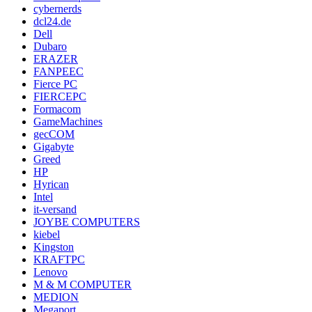
cybernerds
dcl24.de
Dell
Dubaro
ERAZER
FANPEEC
Fierce PC
FIERCEPC
Formacom
GameMachines
gecCOM
Gigabyte
Greed
HP
Hyrican
Intel
it-versand
JOYBE COMPUTERS
kiebel
Kingston
KRAFTPC
Lenovo
M & M COMPUTER
MEDION
Megaport