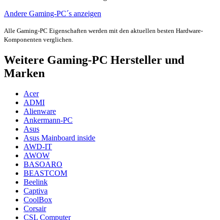
Andere Gaming-PC´s anzeigen
Alle Gaming-PC Eigenschaften werden mit den aktuellen besten Hardware-
Komponenten verglichen.
Weitere Gaming-PC Hersteller und
Marken
Acer
ADMI
Alienware
Ankermann-PC
Asus
Asus Mainboard inside
AWD-IT
AWOW
BASOARO
BEASTCOM
Beelink
Captiva
CoolBox
Corsair
CSL Computer