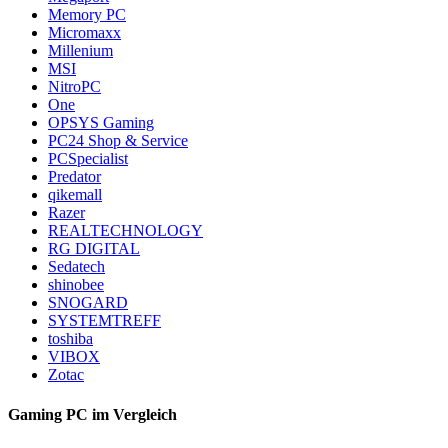
Memory PC
Micromaxx
Millenium
MSI
NitroPC
One
OPSYS Gaming
PC24 Shop & Service
PCSpecialist
Predator
qikemall
Razer
REALTECHNOLOGY
RG DIGITAL
Sedatech
shinobee
SNOGARD
SYSTEMTREFF
toshiba
VIBOX
Zotac
Gaming PC im Vergleich