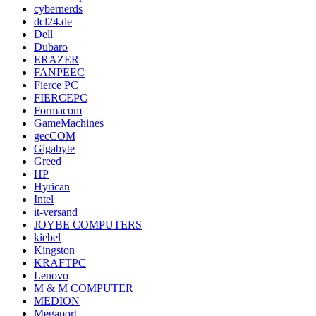
cybernerds
dcl24.de
Dell
Dubaro
ERAZER
FANPEEC
Fierce PC
FIERCEPC
Formacom
GameMachines
gecCOM
Gigabyte
Greed
HP
Hyrican
Intel
it-versand
JOYBE COMPUTERS
kiebel
Kingston
KRAFTPC
Lenovo
M & M COMPUTER
MEDION
Megaport