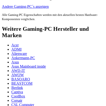
Andere Gaming-PC´s anzeigen
Alle Gaming-PC Eigenschaften werden mit den aktuellen besten Hardware-
Komponenten verglichen.
Weitere Gaming-PC Hersteller und
Marken
Acer
ADMI
Alienware
Ankermann-PC
Asus
Asus Mainboard inside
AWD-IT
AWOW
BASOARO
BEASTCOM
Beelink
Captiva
CoolBox
Corsair
CSL Computer