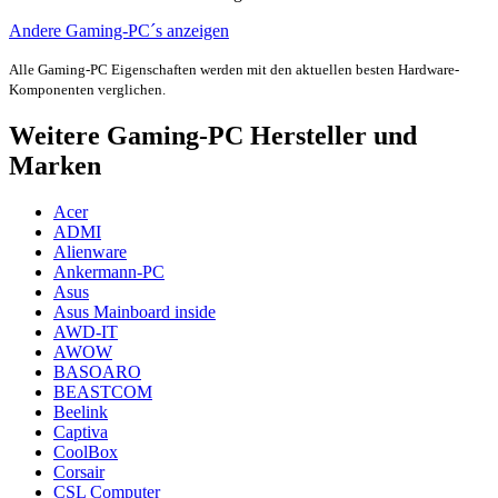
Andere Gaming-PC´s anzeigen
Alle Gaming-PC Eigenschaften werden mit den aktuellen besten Hardware-
Komponenten verglichen.
Weitere Gaming-PC Hersteller und
Marken
Acer
ADMI
Alienware
Ankermann-PC
Asus
Asus Mainboard inside
AWD-IT
AWOW
BASOARO
BEASTCOM
Beelink
Captiva
CoolBox
Corsair
CSL Computer