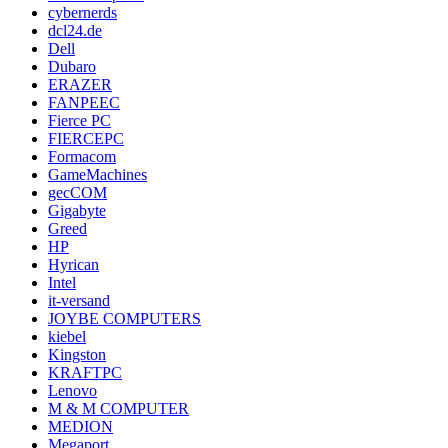
cybernerds
dcl24.de
Dell
Dubaro
ERAZER
FANPEEC
Fierce PC
FIERCEPC
Formacom
GameMachines
gecCOM
Gigabyte
Greed
HP
Hyrican
Intel
it-versand
JOYBE COMPUTERS
kiebel
Kingston
KRAFTPC
Lenovo
M & M COMPUTER
MEDION
Megaport