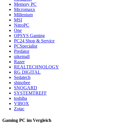
Memory PC
Micromaxx
Millenium
MSI
NitroPC
One
OPSYS Gaming
PC24 Shop & Service
PCSpecialist
Predator
qikemall
Razer
REALTECHNOLOGY
RG DIGITAL
Sedatech
shinobee
SNOGARD
SYSTEMTREFF
toshiba
VIBOX
Zotac
Gaming PC im Vergleich