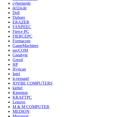
cybernerds
dcl24.de
Dell
Dubaro
ERAZER
FANPEEC
Fierce PC
FIERCEPC
Formacom
GameMachines
gecCOM
Gigabyte
Greed
HP
Hyrican
Intel
it-versand
JOYBE COMPUTERS
kiebel
Kingston
KRAFTPC
Lenovo
M & M COMPUTER
MEDION
Megaport