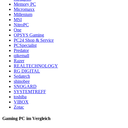
Memory PC
Micromaxx
Millenium
MSI
NitroPC
One
OPSYS Gaming
PC24 Shop & Service
PCSpecialist
Predator
qikemall
Razer
REALTECHNOLOGY
RG DIGITAL
Sedatech
shinobee
SNOGARD
SYSTEMTREFF
toshiba
VIBOX
Zotac
Gaming PC im Vergleich