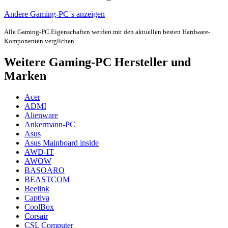
Andere Gaming-PC´s anzeigen
Alle Gaming-PC Eigenschaften werden mit den aktuellen besten Hardware-
Komponenten verglichen.
Weitere Gaming-PC Hersteller und
Marken
Acer
ADMI
Alienware
Ankermann-PC
Asus
Asus Mainboard inside
AWD-IT
AWOW
BASOARO
BEASTCOM
Beelink
Captiva
CoolBox
Corsair
CSL Computer