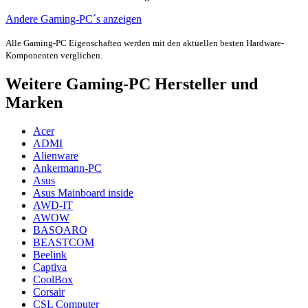
Andere Gaming-PC´s anzeigen
Alle Gaming-PC Eigenschaften werden mit den aktuellen besten Hardware-
Komponenten verglichen.
Weitere Gaming-PC Hersteller und
Marken
Acer
ADMI
Alienware
Ankermann-PC
Asus
Asus Mainboard inside
AWD-IT
AWOW
BASOARO
BEASTCOM
Beelink
Captiva
CoolBox
Corsair
CSL Computer