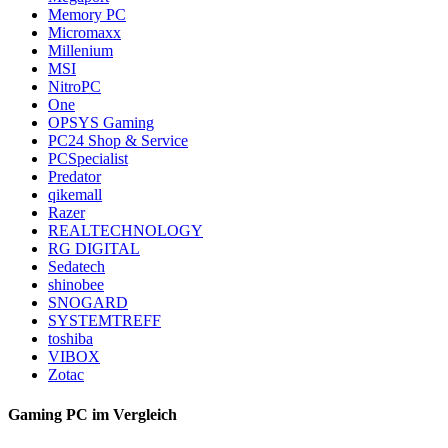
Memory PC
Micromaxx
Millenium
MSI
NitroPC
One
OPSYS Gaming
PC24 Shop & Service
PCSpecialist
Predator
qikemall
Razer
REALTECHNOLOGY
RG DIGITAL
Sedatech
shinobee
SNOGARD
SYSTEMTREFF
toshiba
VIBOX
Zotac
Gaming PC im Vergleich