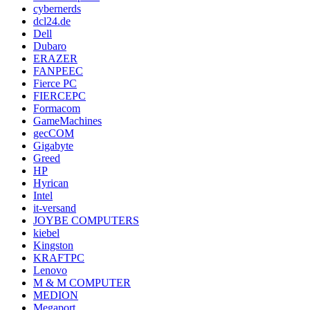
cybernerds
dcl24.de
Dell
Dubaro
ERAZER
FANPEEC
Fierce PC
FIERCEPC
Formacom
GameMachines
gecCOM
Gigabyte
Greed
HP
Hyrican
Intel
it-versand
JOYBE COMPUTERS
kiebel
Kingston
KRAFTPC
Lenovo
M & M COMPUTER
MEDION
Megaport