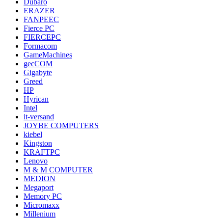
Dubaro
ERAZER
FANPEEC
Fierce PC
FIERCEPC
Formacom
GameMachines
gecCOM
Gigabyte
Greed
HP
Hyrican
Intel
it-versand
JOYBE COMPUTERS
kiebel
Kingston
KRAFTPC
Lenovo
M & M COMPUTER
MEDION
Megaport
Memory PC
Micromaxx
Millenium