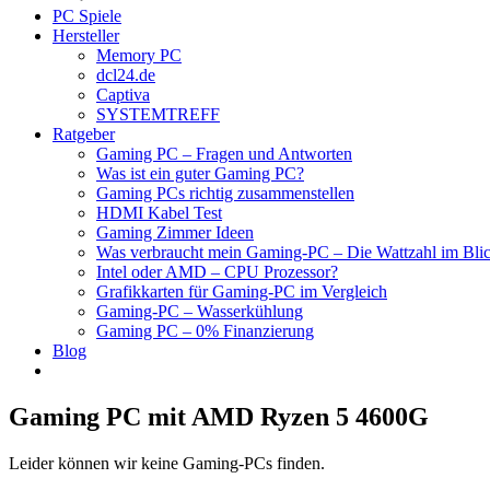
PC Spiele
Hersteller
Memory PC
dcl24.de
Captiva
SYSTEMTREFF
Ratgeber
Gaming PC – Fragen und Antworten
Was ist ein guter Gaming PC?
Gaming PCs richtig zusammenstellen
HDMI Kabel Test
Gaming Zimmer Ideen
Was verbraucht mein Gaming-PC – Die Wattzahl im Bli
Intel oder AMD – CPU Prozessor?
Grafikkarten für Gaming-PC im Vergleich
Gaming-PC – Wasserkühlung
Gaming PC – 0% Finanzierung
Blog
Gaming PC mit AMD Ryzen 5 4600G
Leider können wir keine Gaming-PCs finden.