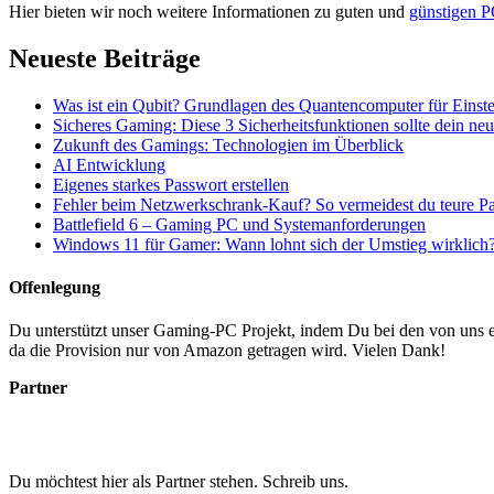
Hier bieten wir noch weitere Informationen zu guten und
günstigen P
Neueste Beiträge
Was ist ein Qubit? Grundlagen des Quantencomputer für Einste
Sicheres Gaming: Diese 3 Sicherheitsfunktionen sollte dein n
Zukunft des Gamings: Technologien im Überblick
AI Entwicklung
Eigenes starkes Passwort erstellen
Fehler beim Netzwerkschrank-Kauf? So vermeidest du teure P
Battlefield 6 – Gaming PC und Systemanforderungen
Windows 11 für Gamer: Wann lohnt sich der Umstieg wirklich
Offenlegung
Du unterstützt unser Gaming-PC Projekt, indem Du bei den von uns em
da die Provision nur von Amazon getragen wird. Vielen Dank!
Partner
Du möchtest hier als Partner stehen. Schreib uns.