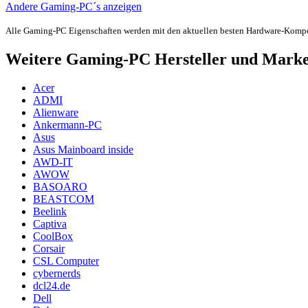
Andere Gaming-PC´s anzeigen
Alle Gaming-PC Eigenschaften werden mit den aktuellen besten Hardware-Komp
Weitere Gaming-PC Hersteller und Mark
Acer
ADMI
Alienware
Ankermann-PC
Asus
Asus Mainboard inside
AWD-IT
AWOW
BASOARO
BEASTCOM
Beelink
Captiva
CoolBox
Corsair
CSL Computer
cybernerds
dcl24.de
Dell