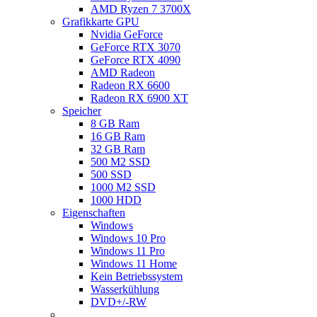
AMD Ryzen 7 3700X
Grafikkarte GPU
Nvidia GeForce
GeForce RTX 3070
GeForce RTX 4090
AMD Radeon
Radeon RX 6600
Radeon RX 6900 XT
Speicher
8 GB Ram
16 GB Ram
32 GB Ram
500 M2 SSD
500 SSD
1000 M2 SSD
1000 HDD
Eigenschaften
Windows
Windows 10 Pro
Windows 11 Pro
Windows 11 Home
Kein Betriebssystem
Wasserkühlung
DVD+/-RW