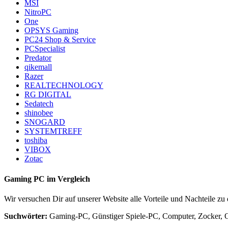
MSI
NitroPC
One
OPSYS Gaming
PC24 Shop & Service
PCSpecialist
Predator
qikemall
Razer
REALTECHNOLOGY
RG DIGITAL
Sedatech
shinobee
SNOGARD
SYSTEMTREFF
toshiba
VIBOX
Zotac
Gaming PC im Vergleich
Wir versuchen Dir auf unserer Website alle Vorteile und Nachteile z
Suchwörter:
Gaming-PC, Günstiger Spiele-PC, Computer, Zocker, O